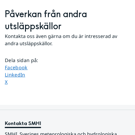
Påverkan från andra 
utsläppskällor
Kontakta oss även gärna om du är intresserad av 
andra utsläppskällor.
Dela sidan på
:
Dela sidan på
Facebook
Dela sidan på
LinkedIn
Dela sidan på
X
Kontakta SMHI
SMHI, Sveriges meteorologiska och hydrologiska 