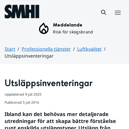
Hoppa till sidans innehåll
Meny
Meddelande
Risk för skogsbrand
Start
Professionella tjänster
Luftkvalitet
Utsläppsinventeringar
Huvudinnehåll
Utsläppsinventeringar
Uppdaterad
9 juli 2025
Publicerad
5 juli 2016
Ibland kan det behövas mer detaljerade 
utredningar för att skapa bättre förståelse 
runt enskilda utsläppstyper. Utsläpp från 