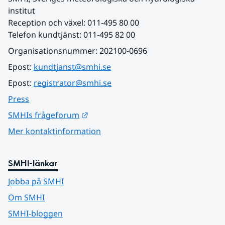
institut
Reception och växel: 011-495 80 00
Telefon kundtjänst: 011-495 82 00
Organisationsnummer: 202100-0696
Epost: 
kundtjanst@smhi.se
Epost: 
registrator@smhi.se
Press
Länk till annan webbplats.
SMHIs frågeforum
Mer kontaktinformation
SMHI-länkar
Jobba på SMHI
Om SMHI
SMHI-bloggen