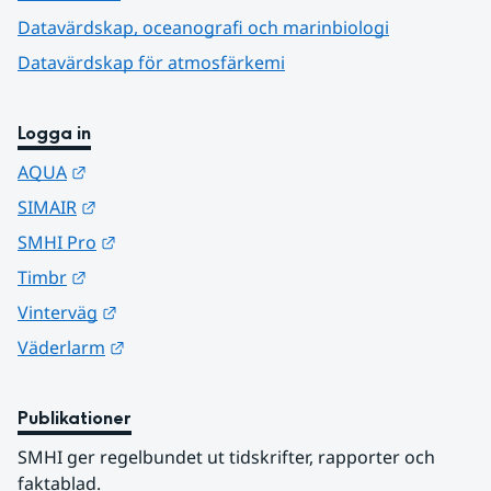
Datavärdskap, oceanografi och marinbiologi
Datavärdskap för atmosfärkemi
Logga in
Länk till annan webbplats.
AQUA
Länk till annan webbplats.
SIMAIR
Länk till annan webbplats.
SMHI Pro
Länk till annan webbplats.
Timbr
Länk till annan webbplats.
Vinterväg
Länk till annan webbplats.
Väderlarm
Publikationer
SMHI ger regelbundet ut tidskrifter, rapporter och 
faktablad.