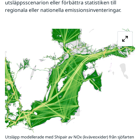
utsläppsscenarion eller förbättra statistiken till 
regionala eller nationella emissionsinventeringar.
Fö
Utsläpp modellerade med Shipair av NOx (kväveoxider) från sjöfarten