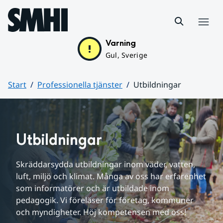
Hoppa till sidans innehåll
Meny
Varning
Gul, Sverige
Start
Professionella tjänster
Utbildningar
Huvudinnehåll
Utbildningar
Skräddarsydda utbildningar inom väder, vatten, 
luft, miljö och klimat. Många av oss har erfarenhet 
som informatörer och är utbildade inom 
pedagogik. Vi föreläser för företag, kommuner 
och myndigheter. Höj kompetensen med oss!