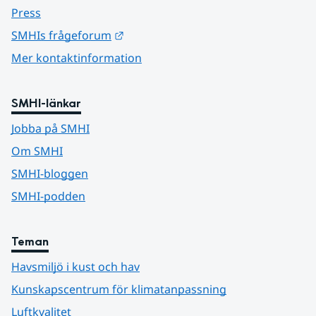
Press
Länk till annan webbplats.
SMHIs frågeforum
Mer kontaktinformation
SMHI-länkar
Jobba på SMHI
Om SMHI
SMHI-bloggen
SMHI-podden
Teman
Havsmiljö i kust och hav
Kunskapscentrum för klimatanpassning
Luftkvalitet