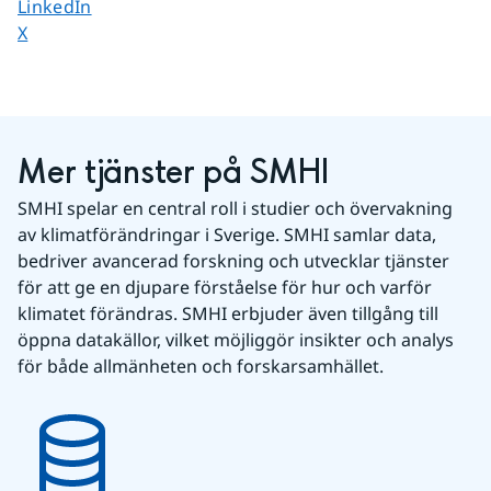
Dela sidan på
LinkedIn
Dela sidan på
X
Mer tjänster på SMHI
SMHI spelar en central roll i studier och övervakning 
av klimatförändringar i Sverige. SMHI samlar data, 
bedriver avancerad forskning och utvecklar tjänster 
för att ge en djupare förståelse för hur och varför 
klimatet förändras. SMHI erbjuder även tillgång till 
öppna datakällor, vilket möjliggör insikter och analys 
för både allmänheten och forskarsamhället.