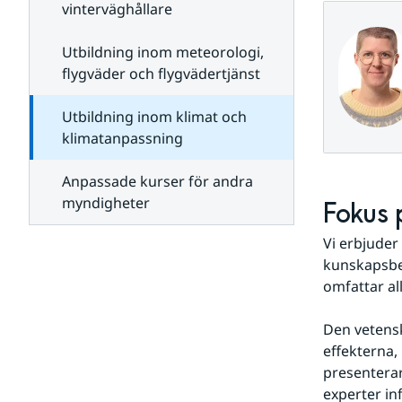
Kurs i
vinterväghållare
klimatanpassning
för
dig
Utbildning inom meteorologi,
som
flygväder och flygvädertjänst
arbetar
med
skog
Utbildning inom klimat och
klimatanpassning
Anpassade kurser för andra
myndigheter
Fokus 
Vi erbjuder
kunskapsbeh
omfattar all
Den vetensk
effekterna, 
presenterar
experter in