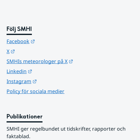
Följ SMHI
Länk till annan webbplats.
Facebook
Länk till annan webbplats.
X
Länk till annan webbplats.
SMHIs meteorologer på X
Länk till annan webbplats.
Linkedin
Länk till annan webbplats.
Instagram
Policy för sociala medier
Publikationer
SMHI ger regelbundet ut tidskrifter, rapporter och 
faktablad.