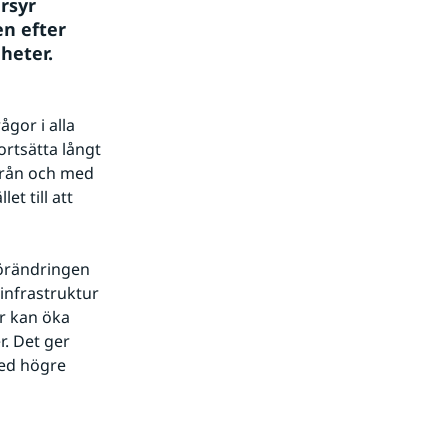
syr 
n efter 
heter.
or i alla 
tsätta långt 
från och med 
 till att 
örändringen 
infrastruktur 
r kan öka 
. Det ger 
ed högre 