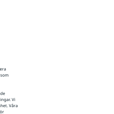
era 
 som 
de 
ngar. Vi 
het. Våra 
ör 