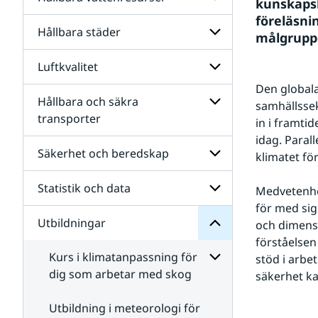
Undersidor
samhällen
kunskapsl
för
föreläsni
Energi
Hållbara städer
Undersidor
målgrupp
och
för
energiomställning
Hållbara
Luftkvalitet
Undersidor
vattenresurser
för
Den globala
Hållbara
Hållbara och säkra
Undersidor
samhällssek
städer
för
transporter
in i framti
Luftkvalitet
Undersidor
idag. Paral
för
Säkerhet och beredskap
klimatet fö
Utbildningar
Hållbara
för
och
Undersidor
Statistik och data
säkra
Undersidor
Medvetenhet
transporter
för
för med sig 
Säkerhet
Utbildningar
Undersidor
och dimensi
och
för
beredskap
förståelsen
Statistik
Kurs i klimatanpassning för
stöd i arbe
och
dig som arbetar med skog
data
säkerhet ka
Undersidor
för
Utbildning i meteorologi för