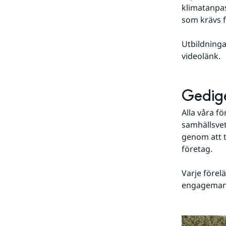
klimatanpas
som krävs f
Utbildningar
videolänk. 
Gedige
Alla våra f
samhällsvet
genom att t
företag.
Varje förel
engagemang