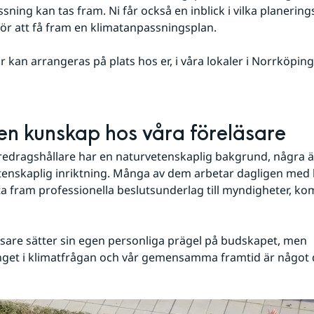
sning kan tas fram. Ni får också en inblick i vilka planering
ör att få fram en klimatanpassningsplan.
 kan arrangeras på plats hos er, i våra lokaler i Norrköping, 
n kunskap hos våra föreläsare
öredragshållare har en naturvetenskaplig bakgrund, några 
enskaplig inriktning. Många av dem arbetar dagligen med 
a fram professionella beslutsunderlag till myndigheter, k
äsare sätter sin egen personliga prägel på budskapet, men 
et i klimatfrågan och vår gemensamma framtid är något de