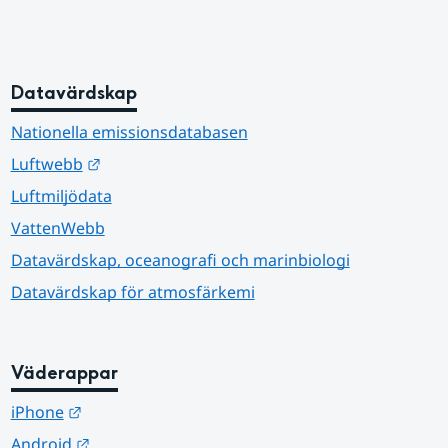
Datavärdskap
Nationella emissionsdatabasen
Länk till annan webbplats.
Luftwebb
Luftmiljödata
VattenWebb
Datavärdskap, oceanografi och marinbiologi
Datavärdskap för atmosfärkemi
Väderappar
Länk till annan webbplats.
iPhone
Länk till annan webbplats.
Android