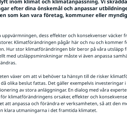
yft inom klimat och klimatanpassning. Vi skräddar
ngar efter dina önskemål och anpassar utbildninge
en som kan vara företag, kommuner eller myndig
 uppvärmningen, dess effekter och konsekvenser väcker fråg
torer. Klimatförändringen pågår här och nu och kommer for
den. Hur stor klimatförändringen blir beror på våra utsläpp 
lellt med utsläppsminskningar måste vi även anpassa samhället
rändras.
en växer om att vi behöver ta hänsyn till de risker klimatf
då olika beslut fattas. Det gäller exempelvis investeringar i 
onering av stora anläggningar. En dialog med våra experte
 för klimatförändringens orsaker, effekter och konsekvenser
tet att anpassa och förändra er verksamheten, så att den m
n klara utmaningarna i det framtida klimatet.