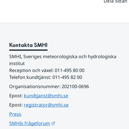
Dela sidan
Kontakta SMHI
SMHI, Sveriges meteorologiska och hydrologiska 
institut
Reception och växel: 011-495 80 00
Telefon kundtjänst: 011-495 82 00
Organisationsnummer: 202100-0696
Epost: 
kundtjanst@smhi.se
Epost: 
registrator@smhi.se
Press
Länk till annan webbplats.
SMHIs frågeforum