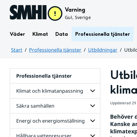
Hoppa till sidans innehåll
Varning
Gul, Sverige
Väder
Klimat
Data
Professionella tjänster
Start
Professionella tjänster
Utbildningar
Utbil
Huvudinnehåll
Utbil
Professionella tjänster
klim
Klimat och klimatanpassning
Uppdaterad
29
Säkra samhällen
Undersidor
för
Behöver d
Klimat
Energi och energiomställning
Undersidor
och
Kanske ar
för
klimatanpassning
klimatexp
Säkra
Hållbara vattenresurser