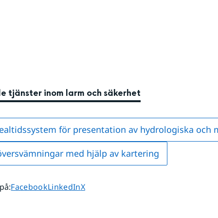
e tjänster inom larm och säkerhet
realtidssystem för presentation av hydrologiska och
översvämningar med hjälp av kartering
Dela sidan på
Dela sidan på
Dela sidan på
 på
:
Facebook
LinkedIn
X