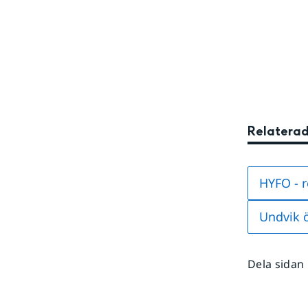
Relaterad
HYFO - 
Undvik 
Dela sidan