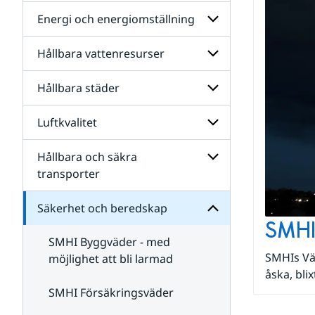
för
Klimat
Energi och energiomställning
Undersidor
och
för
klimatanpassning
Säkra
Hållbara vattenresurser
Undersidor
samhällen
för
Energi
Hållbara städer
Undersidor
och
för
energiomställning
Hållbara
beredskap
Luftkvalitet
Undersidor
vattenresurser
och
för
Säkerhet
Hållbara
Hållbara och säkra
för
Undersidor
städer
Undersidor
för
transporter
Luftkvalitet
Undersidor
för
Säkerhet och beredskap
Hållbara
SMHI
och
SMHI Byggväder - med
säkra
transporter
SMHIs Väd
möjlighet att bli larmad
åska, bl
SMHI Försäkringsväder