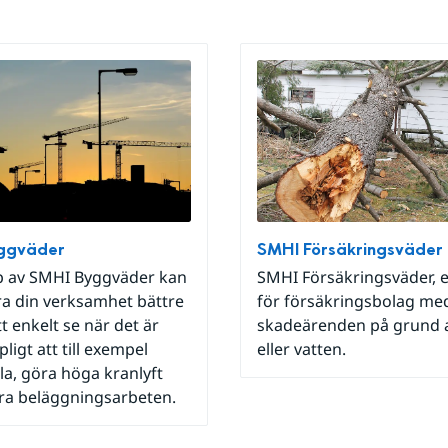
ggväder
SMHI Försäkringsväder
p av SMHI Byggväder kan
SMHI Försäkringsväder, e
ra din verksamhet bättre
för försäkringsbolag me
 enkelt se när det är
skadeärenden på grund 
ligt att till exempel
eller vatten.
la, göra höga kranlyft
öra beläggningsarbeten.