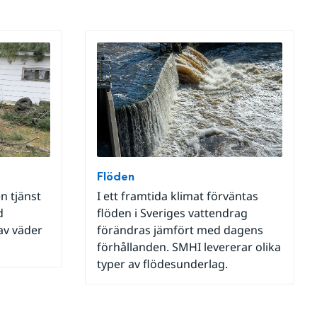
Flöden
n tjänst
I ett framtida klimat förväntas
d
flöden i Sveriges vattendrag
av väder
förändras jämfört med dagens
förhållanden. SMHI levererar olika
typer av flödesunderlag.