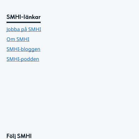
SMHI-länkar
Jobba på SMHI
Om SMHI
SMHI-bloggen
SMHI-podden
Följ SMHI