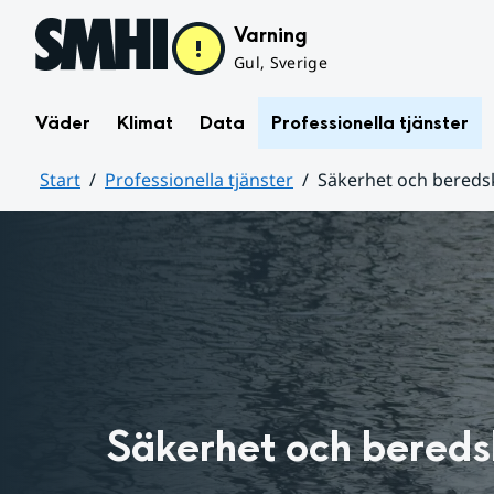
Hoppa till sidans innehåll
Varning
Gul, Sverige
Väder
Klimat
Data
Professionella tjänster
Start
Professionella tjänster
Säkerhet och bereds
Huvudinnehåll
Säkerhet och bered