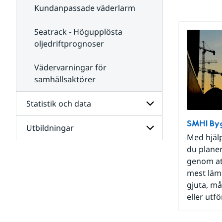
Kundanpassade väderlarm
Seatrack - Högupplösta
oljedriftprognoser
Vädervarningar för
samhällsaktörer
Statistik och data
SMHI By
Utbildningar
Undersidor
Med hjäl
för
Statistik
du plane
Undersidor
och
genom att
för
data
Utbildningar
mest lämp
gjuta, må
eller utf