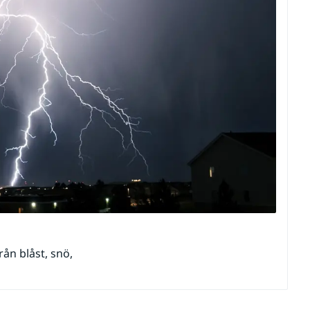
ån blåst, snö,