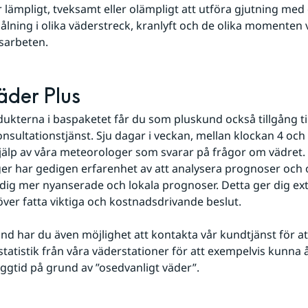
 lämpligt, tveksamt eller olämpligt att utföra gjutning med e
ålning i olika väderstreck, kranlyft och de olika momenten v
sarbeten.
der Plus
ukterna i baspaketet får du som pluskund också tillgång till
onsultationstjänst. Sju dagar i veckan, mellan klockan 4 och 
jälp av våra meteorologer som svarar på frågor om vädret. 
r har gedigen erfarenhet av att analysera prognoser och 
dig mer nyanserade och lokala prognoser. Detta ger dig ext
ver fatta viktiga och kostnadsdrivande beslut.  
d har du även möjlighet att kontakta vår kundtjänst för att
statistik från våra väderstationer för att exempelvis kunna 
ggtid på grund av ”osedvanligt väder”.