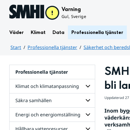
Hoppa till sidans innehåll
Varning
Gul, Sverige
Väder
Klimat
Data
Professionella tjänster
Start
Professionella tjänster
Säkerhet och bereds
Huvudinnehåll
SMHI
Professionella tjänster
bli l
Klimat och klimatanpassning
Uppdaterad
27
Säkra samhällen
Undersidor
för
Inom byg
Klimat
Energi och energiomställning
Undersidor
och
väderkäns
för
klimatanpassning
verksamhe
Säkra
Hållbara vattenresurser