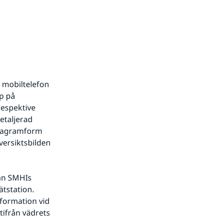
 mobiltelefon 
p på 
espektive 
taljerad 
diagramform 
ersiktsbilden 
ån SMHIs 
station. 
formation vid 
ifrån vädrets 