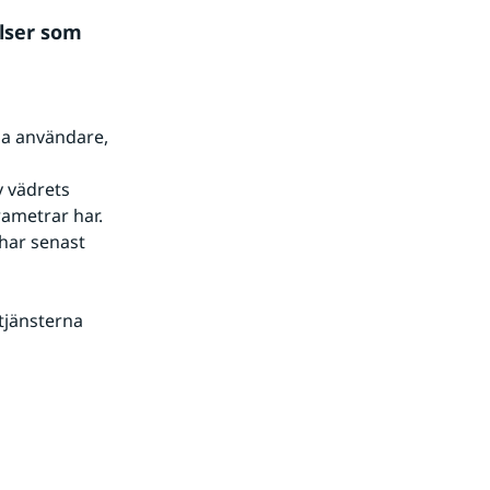
ser som 
a användare, 
 vädrets 
ametrar har. 
har senast 
jänsterna 