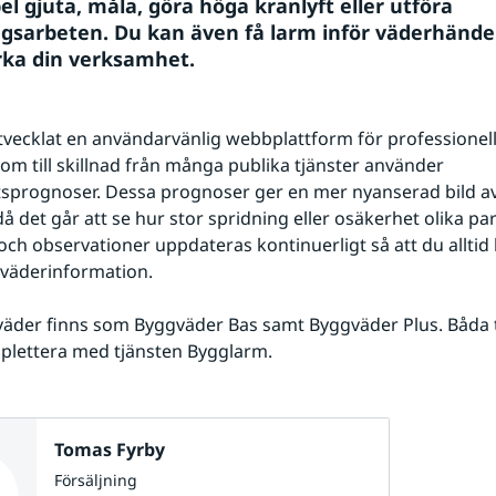
el gjuta, måla, göra höga kranlyft eller utföra 
gsarbeten. Du kan även få larm inför väderhändel
ka din verksamhet.
vecklat en användarvänlig webbplattform för professionell
om till skillnad från många publika tjänster använder 
sprognoser. Dessa prognoser ger en mer nyanserad bild av
å det går att se hur stor spridning eller osäkerhet olika par
ch observationer uppdateras kontinuerligt så att du alltid 
a väderinformation.
äder finns som Byggväder Bas samt Byggväder Plus. Båda t
plettera med tjänsten Bygglarm.
Tomas Fyrby
Försäljning