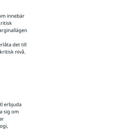
om innebär 
itisk 
arginallägen 
ta det till 
itisk nivå. 
 erbjuda 
 sig om 
r 
gi, 