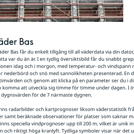
äder Bas
r Bas får du enkelt tillgång till all väderdata via din dator,
atta var du än är. I en tydlig översiktsbild får du snabbt grep
ionen idag och i morgon, med temperatur- och vindspann r
r nederbörd och snö med sannolikheten presenterad. En de
r timvärden och genom att klicka på en parameter ser du i 
 komma att utveckla sig timme för timme under dagen. I öv
n dygnsvärden för de 7 närmaste dygnen.
finns radarbilder och kartprognoser liksom väderstatistik fr
r samt beräknade observationer för platser som saknar mät
nns speciella vindprognoser upp till 200 m, vilket är unik in
 och riktigt höga kranlyft. Tydliga symboler visar när det ut