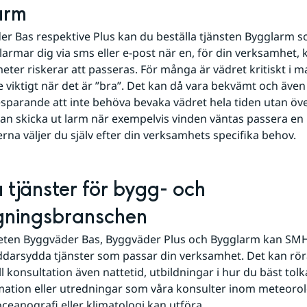
arm
der Bas respektive Plus kan du beställa tjänsten Bygglarm s
t larmar dig via sms eller e-post när en, för din verksamhet, kr
ter riskerar att passeras. För många är vädret kritiskt i m
viktigt när det är ”bra”. Det kan då vara bekvämt och även 
parande att inte behöva bevaka vädret hela tiden utan överlå
an skicka ut larm när exempelvis vinden väntas passera en kr
na väljer du själv efter din verksamhets specifika behov.
 tjänster för bygg- och 
gningsbranschen
eten Byggväder Bas, Byggväder Plus och Bygglarm kan SMHI
darsydda tjänster som passar din verksamhet. Det kan röra
ll konsultation även nattetid, utbildningar i hur du bäst tolka
ation eller utredningar som våra konsulter inom meteorolo
oceanografi eller klimatologi kan utföra.