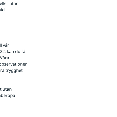
ller utan 
id 
 vår 
22, kan du få 
Våra 
observationer 
ra trygghet 
 utan 
åberopa 