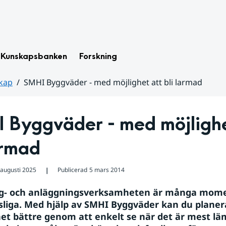
Kunskapsbanken
Forskning
kap
SMHI Byggväder - med möjlighet att bli larmad
 Byggväder - med möjlighet
armad
 augusti 2025
Publicerad
5 mars 2014
❘
g- och anläggningsverksamheten är många mome
liga. Med hjälp av SMHI Byggväder kan du planera
t bättre genom att enkelt se när det är mest lämp