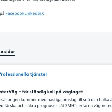
Dela sidan på
Dela sidan på
Dela sidan på
 på
:
Facebook
LinkedIn
X
e sidor
Professionella tjänster
nterVäg – för ständig koll på väglaget
ersäsongen kommer med hastiga omslag till snö och halka ä
med färska och säkra prognoser. Låt SMHIs erfarna vägmete