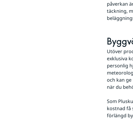
påverkan är
täckning, m
beläggning
Byggvä
Utöver prod
exklusiva k
personlig h
meteorologe
och kan ge 
när du behö
Som Pluskun
kostnad få 
förlängd by