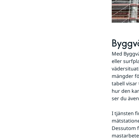
Byggv
Med Byggväde
eller surfpl
vädersituat
mängder fö
tabell visa
hur den kan
ser du äve
I tjänsten 
mätstatione
Dessutom fi
mastarbeten