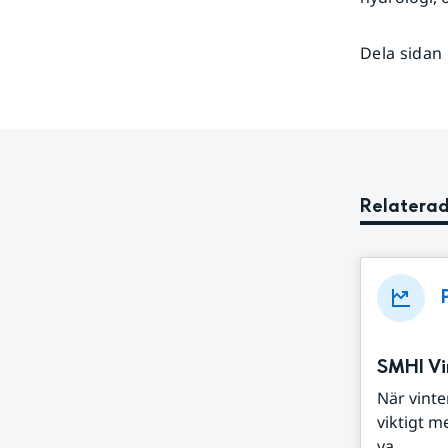
Dela sidan
Relaterad
SMHI Vi
När vint
viktigt 
va...