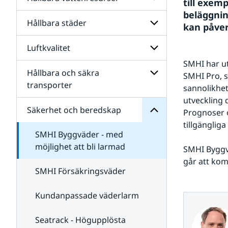
Undersidor
samhällen
till exemp
för
beläggnin
Energi
Hållbara städer
Undersidor
kan påver
och
för
energiomställning
Hållbara
beredskap
Luftkvalitet
Undersidor
vattenresurser
och
för
SMHI har ut
Säkerhet
Hållbara
Hållbara och säkra
för
Undersidor
SMHI Pro, s
städer
Undersidor
för
transporter
sannolikhet
Luftkvalitet
Undersidor
utveckling d
för
Säkerhet och beredskap
Prognoser o
Hållbara
tillgänglig
och
SMHI Byggväder - med
säkra
transporter
möjlighet att bli larmad
SMHI Byggv
går att kom
SMHI Försäkringsväder
Kundanpassade väderlarm
Seatrack - Högupplösta