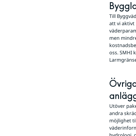
Byggl
Till Byggvä
att vi aktiv
väderparame
men mindre 
kostnadsbes
oss. SMHI k
Larmgränser
Övriga
anläg
Utöver pak
andra skräd
möjlighet ti
väderinform
hydrologi, 