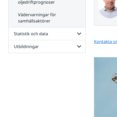
oljedriftprognoser
Vädervarningar för
samhällsaktörer
Statistik och data
Kontakta os
Utbildningar
Undersidor
för
Statistik
Undersidor
och
för
data
Utbildningar