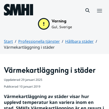
Hoppa till sidans innehåll
Meny
Varning
Gul, Sverige
Start
Professionella tjänster
Hållbara städer
Värmekartläggning i städer
Huvudinnehåll
Värmekartläggning i städer
Uppdaterad
29 januari 2025
Publicerad
10 januari 2019
Värmekartläggning av städer visar hur 
upplevd temperatur kan variera inom en 
stad. SMHIs Värmekartläggning är en resurs i 