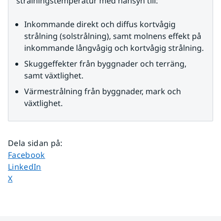
strålningstemperatur med hänsyn till:
Inkommande direkt och diffus kortvågig 
strålning (solstrålning), samt molnens effekt på 
inkommande långvågig och kortvågig strålning.
Skuggeffekter från byggnader och terräng, 
samt växtlighet.
Värmestrålning från byggnader, mark och 
växtlighet.
Dela sidan på
:
Dela sidan på
Facebook
Dela sidan på
LinkedIn
Dela sidan på
X