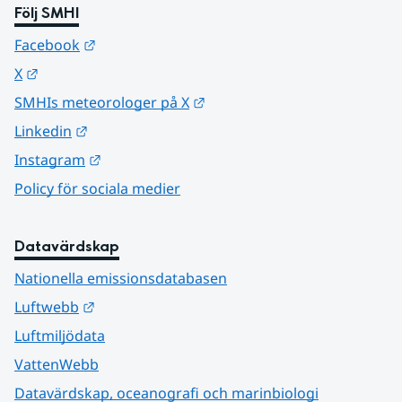
Följ SMHI
Länk till annan webbplats.
Facebook
Länk till annan webbplats.
X
Länk till annan webbplats.
SMHIs meteorologer på X
Länk till annan webbplats.
Linkedin
Länk till annan webbplats.
Instagram
Policy för sociala medier
Datavärdskap
Nationella emissionsdatabasen
Länk till annan webbplats.
Luftwebb
Luftmiljödata
VattenWebb
Datavärdskap, oceanografi och marinbiologi