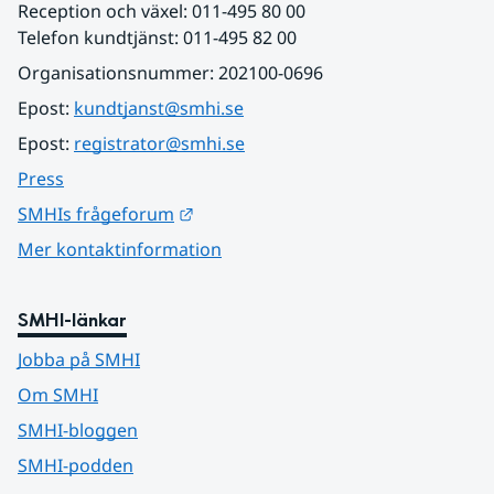
Reception och växel: 011-495 80 00
Telefon kundtjänst: 011-495 82 00
Organisationsnummer: 202100-0696
Epost: 
kundtjanst@smhi.se
Epost: 
registrator@smhi.se
Press
Länk till annan webbplats.
SMHIs frågeforum
Mer kontaktinformation
SMHI-länkar
Jobba på SMHI
Om SMHI
SMHI-bloggen
SMHI-podden