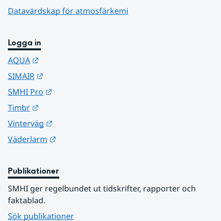
Datavärdskap för atmosfärkemi
Logga in
Länk till annan webbplats.
AQUA
Länk till annan webbplats.
SIMAIR
Länk till annan webbplats.
SMHI Pro
Länk till annan webbplats.
Timbr
Länk till annan webbplats.
Vinterväg
Länk till annan webbplats.
Väderlarm
Publikationer
SMHI ger regelbundet ut tidskrifter, rapporter och 
faktablad.
Sök publikationer