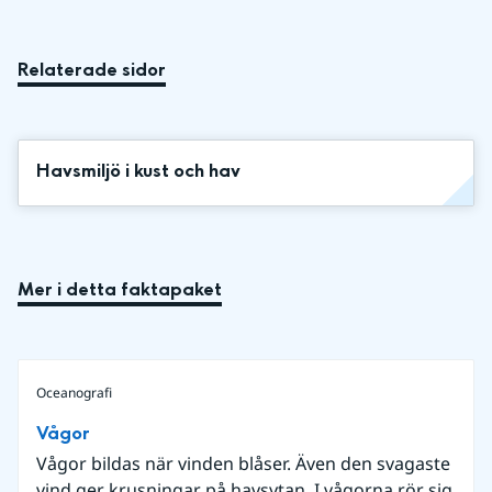
Relaterade sidor
Havsmiljö i kust och hav
Mer i detta faktapaket
Oceanografi
Vågor
Vågor bildas när vinden blåser. Även den svagaste
vind ger krusningar på havsytan. I vågorna rör sig