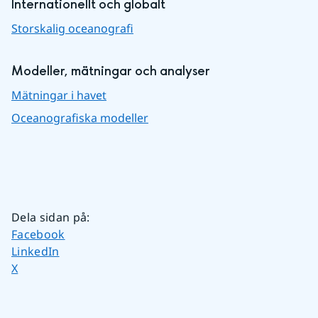
Internationellt och globalt
Storskalig oceanografi
Modeller, mätningar och analyser
Mätningar i havet
Oceanografiska modeller
Dela sidan på
:
Dela sidan på
Facebook
Dela sidan på
LinkedIn
Dela sidan på
X