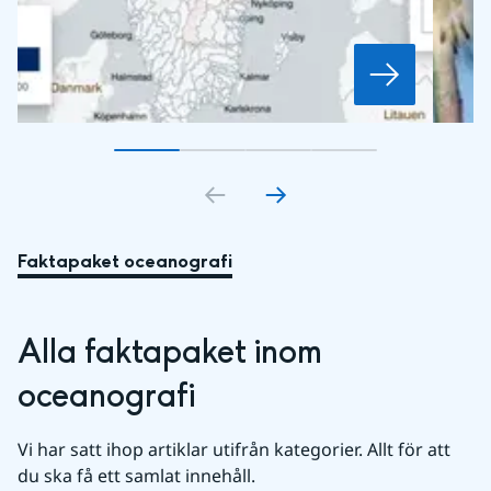
Gå till bildkort
Gå till bildkort
1
Gå till bildkort
2
Gå till bildkort
3
4
Faktapaket oceanografi
Alla faktapaket inom 
oceanografi
Vi har satt ihop artiklar utifrån kategorier. Allt för att 
du ska få ett samlat innehåll.