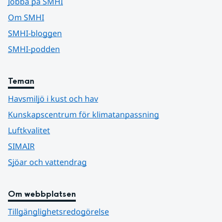
Jobba på SMHI
Om SMHI
SMHI-bloggen
SMHI-podden
Teman
Havsmiljö i kust och hav
Kunskapscentrum för klimatanpassning
Luftkvalitet
SIMAIR
Sjöar och vattendrag
Om webbplatsen
Tillgänglighetsredogörelse