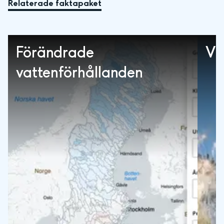
Relaterade faktapaket
Förändrade
Vi
vattenförhållanden