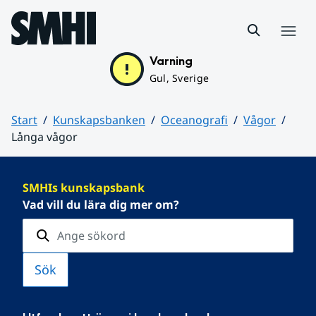
Hoppa till sidans innehåll
Meny
Varning
Gul, Sverige
Start
Kunskapsbanken
Oceanografi
Vågor
Långa vågor
Huvudinnehåll
SMHIs kunskapsbank
Vad vill du lära dig mer om?