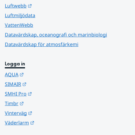
Länk till annan webbplats.
Luftwebb
Luftmiljödata
VattenWebb
Datavärdskap, oceanografi och marinbiologi
Datavärdskap för atmosfärkemi
Logga in
Länk till annan webbplats.
AQUA
Länk till annan webbplats.
SIMAIR
Länk till annan webbplats.
SMHI Pro
Länk till annan webbplats.
Timbr
Länk till annan webbplats.
Vinterväg
Länk till annan webbplats.
Väderlarm