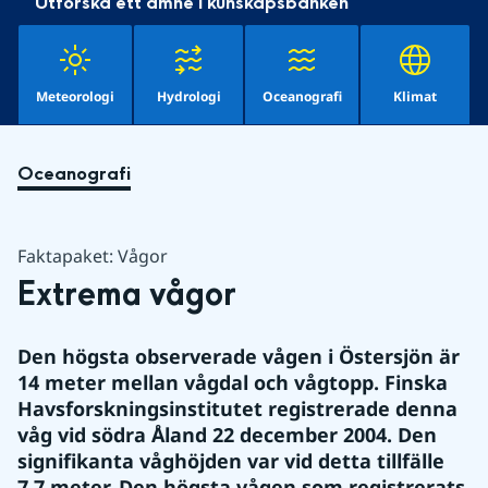
Utforska ett ämne i kunskapsbanken
Meteorologi
Hydrologi
Oceanografi
Klimat
Oceanografi
Faktapaket: Vågor
Extrema vågor
Den högsta observerade vågen i Östersjön är 
14 meter mellan vågdal och vågtopp. Finska 
Havsforskningsinstitutet registrerade denna 
våg vid södra Åland 22 december 2004. Den 
signifikanta våghöjden var vid detta tillfälle 
7,7 meter. Den högsta vågen som registrerats 