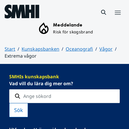
Hoppa till sidans innehåll
Meny
Meddelande
Risk för skogsbrand
Start
Kunskapsbanken
Oceanografi
Vågor
Extrema vågor
Huvudinnehåll
SMHIs kunskapsbank
Vad vill du lära dig mer om?