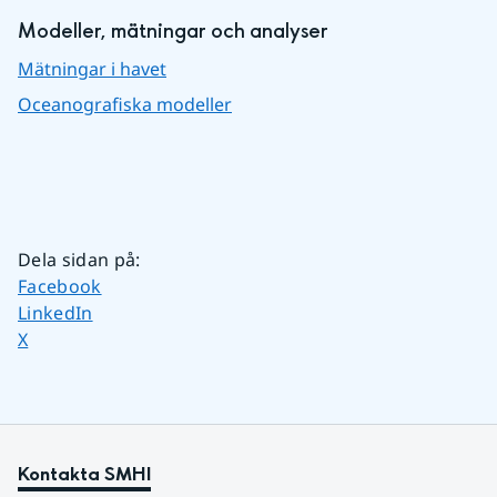
Modeller, mätningar och analyser
Mätningar i havet
Oceanografiska modeller
Dela sidan på
:
Dela sidan på
Facebook
Dela sidan på
LinkedIn
Dela sidan på
X
Kontakta SMHI