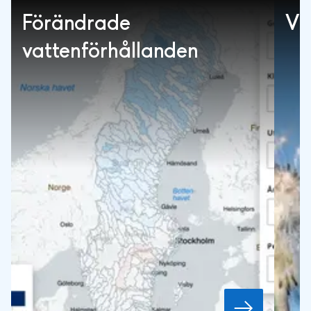
Förändrade
Vi
vattenförhållanden