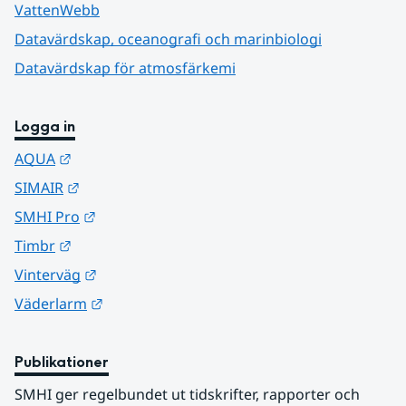
VattenWebb
Datavärdskap, oceanografi och marinbiologi
Datavärdskap för atmosfärkemi
Logga in
Länk till annan webbplats.
AQUA
Länk till annan webbplats.
SIMAIR
Länk till annan webbplats.
SMHI Pro
Länk till annan webbplats.
Timbr
Länk till annan webbplats.
Vinterväg
Länk till annan webbplats.
Väderlarm
Publikationer
SMHI ger regelbundet ut tidskrifter, rapporter och 