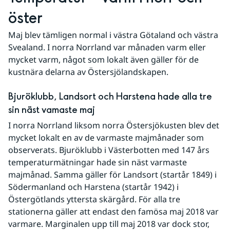
öster
Maj blev tämligen normal i västra Götaland och västra 
Svealand. I norra Norrland var månaden varm eller 
mycket varm, något som lokalt även gäller för de 
kustnära delarna av Östersjölandskapen.
Bjuröklubb, Landsort och Harstena hade alla tre 
sin näst vamaste maj
I norra Norrland liksom norra Östersjökusten blev det 
mycket lokalt en av de varmaste majmånader som 
observerats. Bjuröklubb i Västerbotten med 147 års 
temperaturmätningar hade sin näst varmaste 
majmånad. Samma gäller för Landsort (startår 1849) i 
Södermanland och Harstena (startår 1942) i 
Östergötlands yttersta skärgård. För alla tre 
stationerna gäller att endast den famösa maj 2018 var 
varmare. Marginalen upp till maj 2018 var dock stor, 