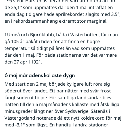
1993. För Harstenas del är det värt att notera att om 
de 25,1° som uppmättes där den 1 maj inträffat en 
enda dag tidigare hade aprilrekordet slagits med 3,5°, 
en i rekordsammanhang extremt stor marginal.
I Umeå och Bjuröklubb, båda i Västerbotten, får man 
gå 105 år bakåt i tiden för att finna en högre 
temperatur så tidigt på året än vad som uppmättes 
där den 1 maj. För båda stationerna var det varmare 
den 27 april 1921.
6 maj månadens kallaste dygn
Med start den 2 maj började kyligare luft röra sig 
söderut över landet. Ett par nätter med svår frost 
långt söderut följde. För samtliga landsändar blev 
natten till den 6 maj månadens kallaste med åtskilliga 
minusgrader långt ner över Sydsverige. Såtenäs i 
Västergötland noterade då ett nytt köldrekord för maj 
med -3,1° som lägst. En handfull andra stationer i 