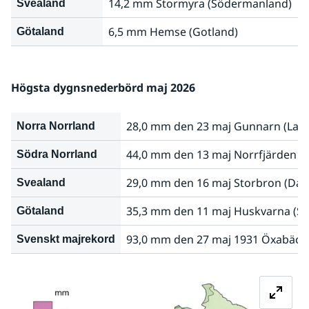
14,2 mm Stormyra (Södermanland)
Svealand
6,5 mm Hemse (Gotland)
Götaland
Högsta dygnsnederbörd maj 2026
28,0 mm den 23 maj Gunnarn (Lap
Norra Norrland
44,0 mm den 13 maj Norrfjärden (H
Södra Norrland
29,0 mm den 16 maj Storbron (Dal
Svealand
35,3 mm den 11 maj Huskvarna (S
Götaland
93,0 mm den 27 maj 1931 Öxabäck 
Svenskt majrekord
Fö