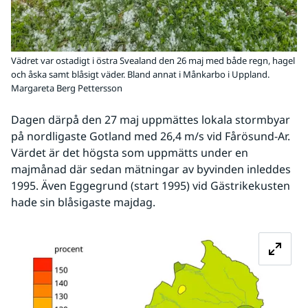
Vädret var ostadigt i östra Svealand den 26 maj med både regn, hagel
och åska samt blåsigt väder. Bland annat i Månkarbo i Uppland.
Margareta Berg Pettersson
Dagen därpå den 27 maj uppmättes lokala stormbyar 
på nordligaste Gotland med 26,4 m/s vid Fårösund-Ar. 
Värdet är det högsta som uppmätts under en 
majmånad där sedan mätningar av byvinden inleddes 
1995. Även Eggegrund (start 1995) vid Gästrikekusten 
hade sin blåsigaste majdag.
Fö