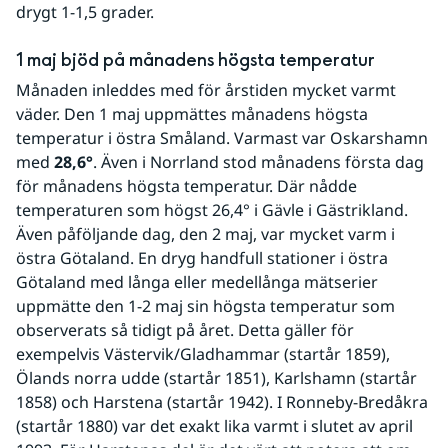
drygt 1-1,5 grader.
1 maj bjöd på månadens högsta temperatur
Månaden inleddes med för årstiden mycket varmt 
väder. Den 1 maj uppmättes månadens högsta 
temperatur i östra Småland. Varmast var Oskarshamn 
med 
28,6°
. Även i Norrland stod månadens första dag 
för månadens högsta temperatur. Där nådde 
temperaturen som högst 26,4° i Gävle i Gästrikland. 
Även påföljande dag, den 2 maj, var mycket varm i 
östra Götaland. En dryg handfull stationer i östra 
Götaland med långa eller medellånga mätserier 
uppmätte den 1-2 maj sin högsta temperatur som 
observerats så tidigt på året. Detta gäller för 
exempelvis Västervik/Gladhammar (startår 1859), 
Ölands norra udde (startår 1851), Karlshamn (startår 
1858) och Harstena (startår 1942). I Ronneby-Bredåkra 
(startår 1880) var det exakt lika varmt i slutet av april 