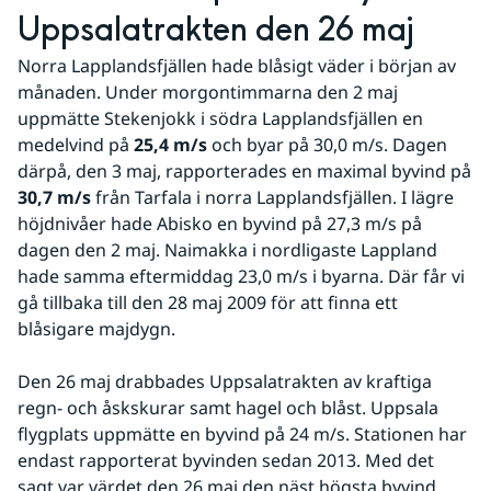
Uppsalatrakten den 26 maj
Norra Lapplandsfjällen hade blåsigt väder i början av 
månaden. Under morgontimmarna den 2 maj 
uppmätte Stekenjokk i södra Lapplandsfjällen en 
medelvind på 
25,4 m/s
 och byar på 30,0 m/s. Dagen 
därpå, den 3 maj, rapporterades en maximal byvind på 
30,7 m/s
 från Tarfala i norra Lapplandsfjällen. I lägre 
höjdnivåer hade Abisko en byvind på 27,3 m/s på 
dagen den 2 maj. Naimakka i nordligaste Lappland 
hade samma eftermiddag 23,0 m/s i byarna. Där får vi 
gå tillbaka till den 28 maj 2009 för att finna ett 
blåsigare majdygn.
Den 26 maj drabbades Uppsalatrakten av kraftiga 
regn- och åskskurar samt hagel och blåst. Uppsala 
flygplats uppmätte en byvind på 24 m/s. Stationen har 
endast rapporterat byvinden sedan 2013. Med det 
sagt var värdet den 26 maj den näst högsta byvind 