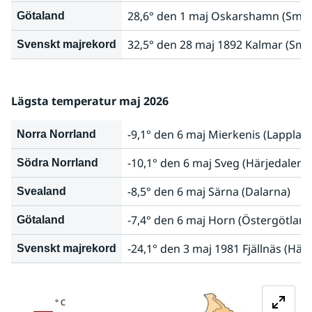
28,6° den 1 maj Oskarshamn (Smål
Götaland
32,5° den 28 maj 1892 Kalmar (Små
Svenskt majrekord
Lägsta temperatur maj 2026
-9,1° den 6 maj Mierkenis (Lapplan
Norra Norrland
-10,1° den 6 maj Sveg (Härjedalen)
Södra Norrland
-8,5° den 6 maj Särna (Dalarna)
Svealand
-7,4° den 6 maj Horn (Östergötland
Götaland
-24,1° den 3 maj 1981 Fjällnäs (Här
Svenskt majrekord
Fö