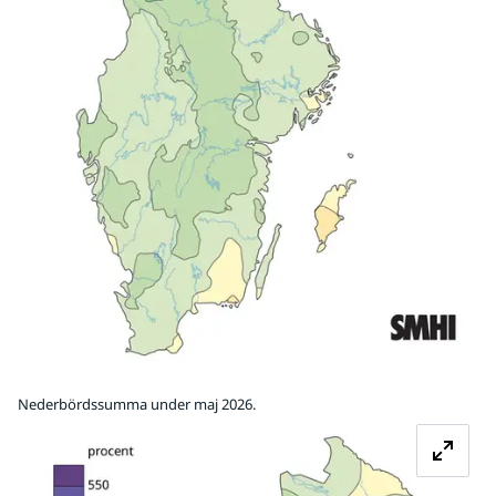
Nederbördssumma under maj 2026.
Fö