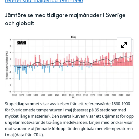
referens­normalperiod 1961-1990
Jämförelse med tidigare majmånader i Sverige 
och globalt
Fö
Stapeldiagrammet visar avvikelsen från ett referensvärde 1860-1900
för Sverigemedeltemperaturen i maj (baserat på 35 stationer med
mycket långa mätserier). Den svarta kurvan visar ett utjämnat förlopp
ungefär motsvarande tio-åriga medelvärden. Linjen med prickar visar
motsvarande utjämnade förlopp för den globala medeltemperaturen
i maj (data från CRU).