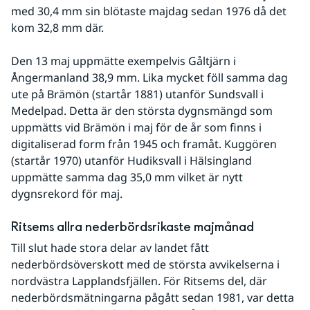
med 30,4 mm sin blötaste majdag sedan 1976 då det 
kom 32,8 mm där.
Den 13 maj uppmätte exempelvis Gåltjärn i 
Ångermanland 38,9 mm. Lika mycket föll samma dag 
ute på Brämön (startår 1881) utanför Sundsvall i 
Medelpad. Detta är den största dygnsmängd som 
uppmätts vid Brämön i maj för de år som finns i 
digitaliserad form från 1945 och framåt. Kuggören 
(startår 1970) utanför Hudiksvall i Hälsingland 
uppmätte samma dag 35,0 mm vilket är nytt 
dygnsrekord för maj.
Ritsems allra nederbördsrikaste majmånad
Till slut hade stora delar av landet fått 
nederbördsöverskott med de största avvikelserna i 
nordvästra Lapplandsfjällen. För Ritsems del, där 
nederbördsmätningarna pågått sedan 1981, var detta 