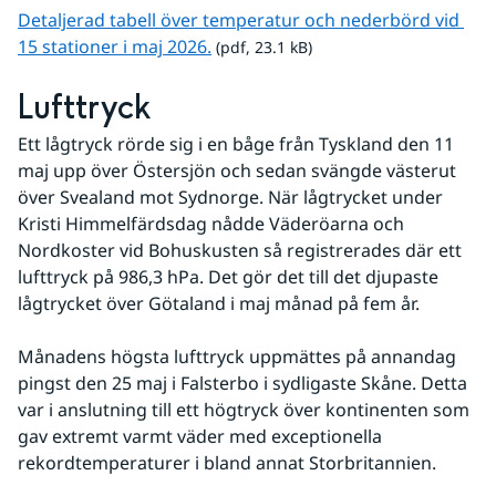
Detaljerad tabell över temperatur och nederbörd vid 
pdf, 23.1 kB.
15 stationer i maj 2026.
 (pdf, 23.1 kB)
Lufttryck
Ett lågtryck rörde sig i en båge från Tyskland den 11 
maj upp över Östersjön och sedan svängde västerut 
över Svealand mot Sydnorge. När lågtrycket under 
Kristi Himmelfärdsdag nådde Väderöarna och 
Nordkoster vid Bohuskusten så registrerades där ett 
lufttryck på 986,3 hPa. Det gör det till det djupaste 
lågtrycket över Götaland i maj månad på fem år.
Månadens högsta lufttryck uppmättes på annandag 
pingst den 25 maj i Falsterbo i sydligaste Skåne. Detta 
var i anslutning till ett högtryck över kontinenten som 
gav extremt varmt väder med exceptionella 
rekordtemperaturer i bland annat Storbritannien.