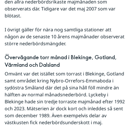
den allra nederbördsrikaste majmånaden som 
observerats där. Tidigare var det maj 2007 som var 
blötast.
I övrigt gäller för nära nog samtliga stationer att 
någon av de senaste 10 årens majmånader observerat 
större nederbördsmängder.
Övervägande torr månad i Blekinge, Gotland, 
Värmland och Dalsland
Omvänt var det istället som torrast i Blekinge, Gotland 
samt området kring Nybro-Orrefors-Emmaboda i 
sydöstra Småland där det på sina håll föll mindre än 
hälften av normal månadsnederbörd. Lyckeby i 
Blekinge hade sin tredje torraste majmånad efter 1992 
och 2023. Mätserien är dock kort och inleddes så sent 
som december 1989. Även exempelvis delar av 
västkusten fick nederbördsunderskott i maj.