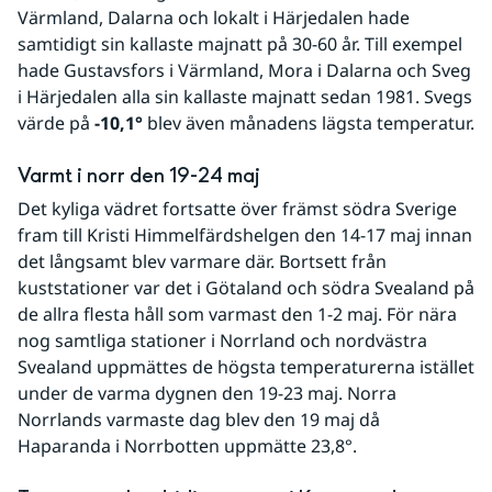
Värmland, Dalarna och lokalt i Härjedalen hade 
samtidigt sin kallaste majnatt på 30-60 år. Till exempel 
hade Gustavsfors i Värmland, Mora i Dalarna och Sveg 
i Härjedalen alla sin kallaste majnatt sedan 1981. Svegs 
värde på 
-10,1°
 blev även månadens lägsta temperatur.
Varmt i norr den 19-24 maj
Det kyliga vädret fortsatte över främst södra Sverige 
fram till Kristi Himmelfärdshelgen den 14-17 maj innan 
det långsamt blev varmare där. Bortsett från 
kuststationer var det i Götaland och södra Svealand på 
de allra flesta håll som varmast den 1-2 maj. För nära 
nog samtliga stationer i Norrland och nordvästra 
Svealand uppmättes de högsta temperaturerna istället 
under de varma dygnen den 19-23 maj. Norra 
Norrlands varmaste dag blev den 19 maj då 
Haparanda i Norrbotten uppmätte 23,8°.