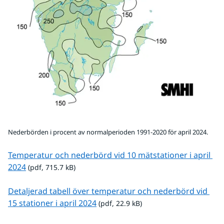
Nederbörden i procent av normalperioden 1991-2020 för april 2024.
Temperatur och nederbörd vid 10 mätstationer i april 
pdf, 715.7 kB.
2024
 (pdf, 715.7 kB)
Detaljerad tabell över temperatur och nederbörd vid 
pdf, 22.9 kB.
15 stationer i april 2024
 (pdf, 22.9 kB)