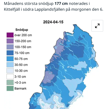
Månadens största snödjup 
177 cm
 noterades i 
Kittelfjäll i södra Lapplandsfjällen på morgonen den 6.
Fö