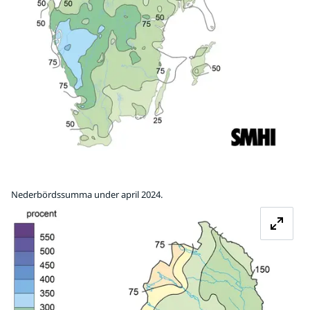
Nederbördssumma under april 2024.
Fö