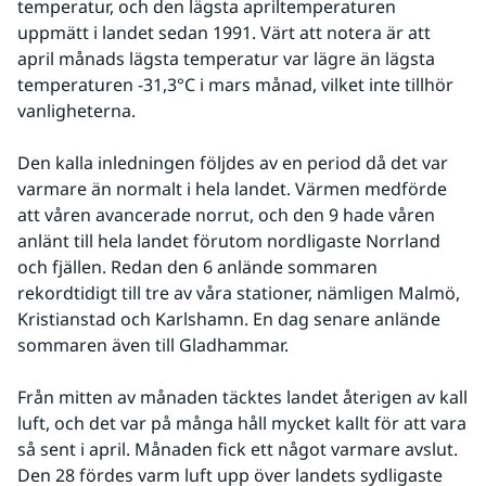
temperatur, och den lägsta apriltemperaturen 
uppmätt i landet sedan 1991. Värt att notera är att 
april månads lägsta temperatur var lägre än lägsta 
temperaturen -31,3°C i mars månad, vilket inte tillhör 
vanligheterna.
Den kalla inledningen följdes av en period då det var 
varmare än normalt i hela landet. Värmen medförde 
att våren avancerade norrut, och den 9 hade våren 
anlänt till hela landet förutom nordligaste Norrland 
och fjällen. Redan den 6 anlände sommaren 
rekordtidigt till tre av våra stationer, nämligen Malmö, 
Kristianstad och Karlshamn. En dag senare anlände 
sommaren även till Gladhammar.
Från mitten av månaden täcktes landet återigen av kall 
luft, och det var på många håll mycket kallt för att vara 
så sent i april. Månaden fick ett något varmare avslut. 
Den 28 fördes varm luft upp över landets sydligaste 