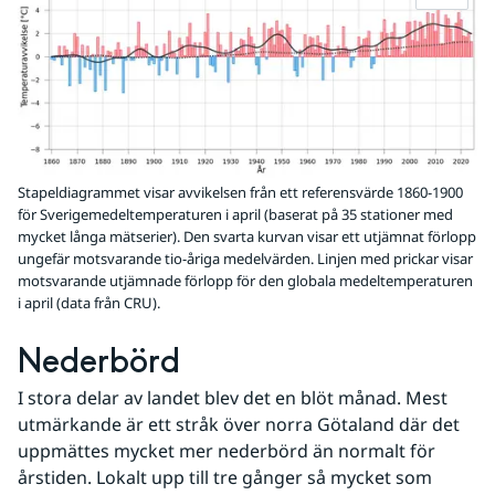
Stapeldiagrammet visar avvikelsen från ett referensvärde 1860-1900
för Sverigemedeltemperaturen i april (baserat på 35 stationer med
mycket långa mätserier). Den svarta kurvan visar ett utjämnat förlopp
ungefär motsvarande tio-åriga medelvärden. Linjen med prickar visar
motsvarande utjämnade förlopp för den globala medeltemperaturen
i april (data från CRU).
Nederbörd 
I stora delar av landet blev det en blöt månad. Mest 
utmärkande är ett stråk över norra Götaland där det 
uppmättes mycket mer nederbörd än normalt för 
årstiden. Lokalt upp till tre gånger så mycket som 