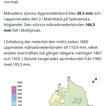
normalt.
Månadens största dygnsnederbörd blev 
39,5 mm
 och 
rapporterades den 2 i Malmbäck på Sydsvenska 
höglandet. Den största månadsnederbörden 
166,5 
mm
 föll i Mollsjönäs.
I Göteborg där nederbörden mätts sedan 1860 
uppmättes månadsnederbörden till 110,9 mm, vilket 
endast överträffats två gånger tidigare, nämligen 1867 
och 1920. I Skövde tangerades aprilrekordet från 1985 
med 105,5 mm.
Fö