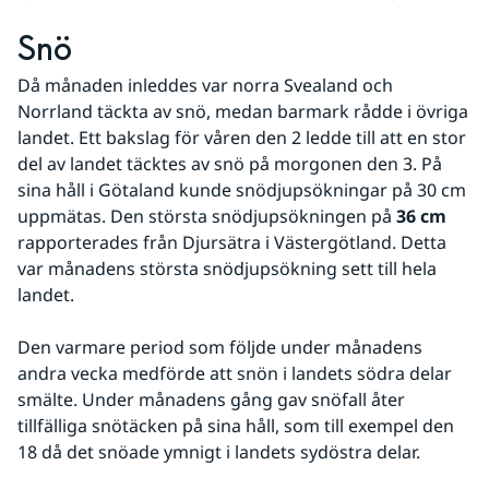
Snö 
Då månaden inleddes var norra Svealand och 
Norrland täckta av snö, medan barmark rådde i övriga 
landet. Ett bakslag för våren den 2 ledde till att en stor 
del av landet täcktes av snö på morgonen den 3. På 
sina håll i Götaland kunde snödjupsökningar på 30 cm 
uppmätas. Den största snödjupsökningen på 
36 cm
rapporterades från Djursätra i Västergötland. Detta 
var månadens största snödjupsökning sett till hela 
landet.
Den varmare period som följde under månadens 
andra vecka medförde att snön i landets södra delar 
smälte. Under månadens gång gav snöfall åter 
tillfälliga snötäcken på sina håll, som till exempel den 
18 då det snöade ymnigt i landets sydöstra delar. 