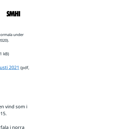
normala under
2020).
1 kB.
.1 kB)
pdf, 23.1 kB.
usti 2021
 (pdf, 
n vind som i 
015.
la i norra 