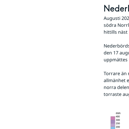
Nederb
Augusti 2021
södra Norrl
hittills nä
Nederbördsö
den 17 augu
uppmättes 
Torrare än 
allmänhet e
norra delen
torraste au