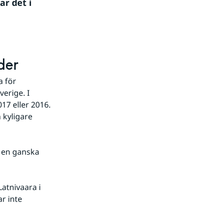
r det i 
der
 för 
rige. I 
17 eller 2016. 
 kyligare 
r en ganska 
 Latnivaara i 
r inte 