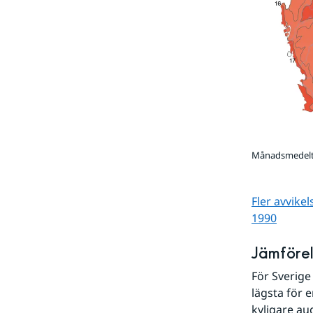
Månadsmedelte
Fler avvike
1990
Jämförel
För Sverige
lägsta för 
kyligare augu