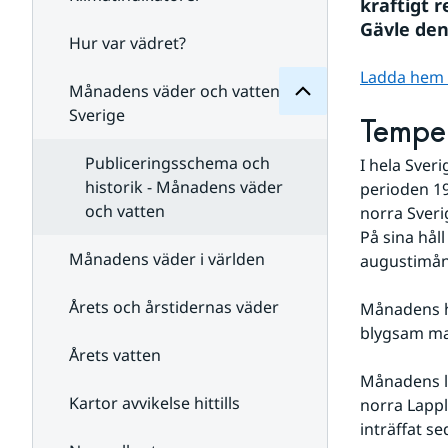
Månadens
kraftigt 
för
Gävle den
Undersidor
Hur var vädret?
Undersidor
för
Ladda hem st
Klimatindikatorer
Månadens väder och vatten i
Sverige
Temper
Publiceringsschema och
I hela Sver
historik - Månadens väder
perioden 19
och vatten
norra Sverig
På sina håll
Månadens väder i världen
augustimånad
Årets och årstidernas väder
Månadens h
blygsam max
Årets vatten
Månadens l
Kartor avvikelse hittills
norra Lappl
inträffat s