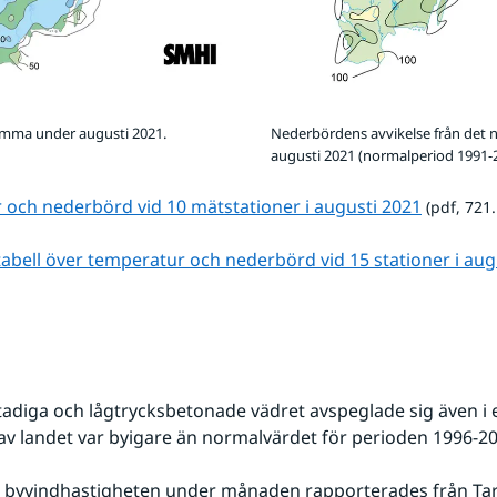
mma under augusti 2021.
Nederbördens avvikelse från det 
augusti 2021 (normalperiod 1991-
pdf, 721.
och nederbörd vid 10 mätstationer i augusti 2021
 (pdf, 721
tabell över temperatur och nederbörd vid 15 stationer i aug
tadiga och lågtrycksbetonade vädret avspeglade sig även i e
 av landet var byigare än normalvärdet för perioden 1996-2
byvindhastigheten under månaden rapporterades från Tarfa