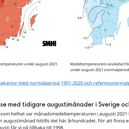
mperaturen under augusti 2021.
Medeltemperaturens avvikelse fr
under augusti 2021 (normalperiod
lsekartor med normalperiod 1991-2020 och referens­normal
se med tidigare augustimånader i Sverige oc
 som helhet var månadsmedeltemperaturen i augusti 2021 b
en augustimånad hittills det här århundradet. För att finna en
sti får vi gå tillbaka till 1998.