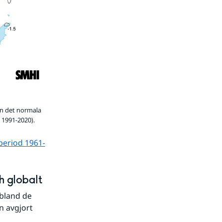
ån det normala
 1991-2020).
period 1961-
h globalt
land de 
 avgjort 