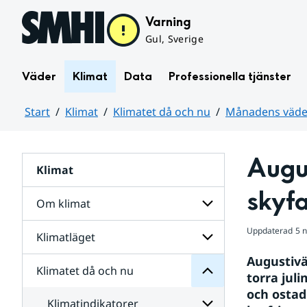
Hoppa till sidans innehåll
Varning
Gul, Sverige
Väder
Klimat
Data
Professionella tjänster
Start
Klimat
Klimatet då och nu
Månadens väder
Huvudinnehåll
Augu
Klimat
nu
och
skyfa
då
Om klimat
Klimatet
för
Uppdaterad
5 
Undersidor
Klimatläget
Undersidor
Sverige
för
i
Augustivä
Om
Klimatet då och nu
vatten
Undersidor
klimat
torra juli
och
för
och ostad
väder
Klimatläget
Klimatindikatorer