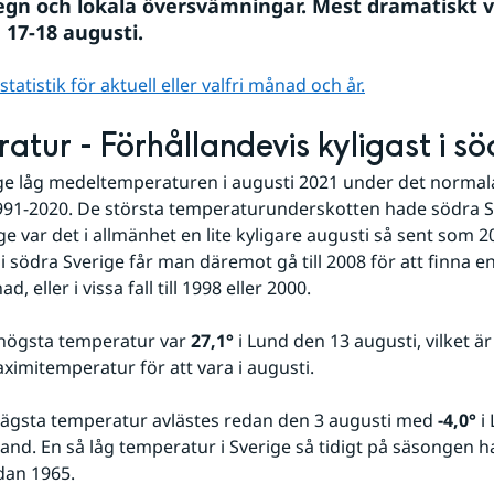
regn och lokala översvämningar. Mest dramatiskt va
 17-18 augusti.
atistik för aktuell eller valfri månad och år.
atur - Förhållandevis kyligast i sö
ige låg medeltemperaturen i augusti 2021 under det normala
91-2020. De största temperaturunderskotten hade södra Sve
e var det i allmänhet en lite kyligare augusti så sent som 20
 i södra Sverige får man däremot gå till 2008 för att finna en
, eller i vissa fall till 1998 eller 2000.
ögsta temperatur var 
27,1°
 i Lund den 13 augusti, vilket ä
imitemperatur för att vara i augusti.
ägsta temperatur avlästes redan den 3 augusti med 
-4,0°
 i
and. En så låg temperatur i Sverige så tidigt på säsongen ha
edan 1965.