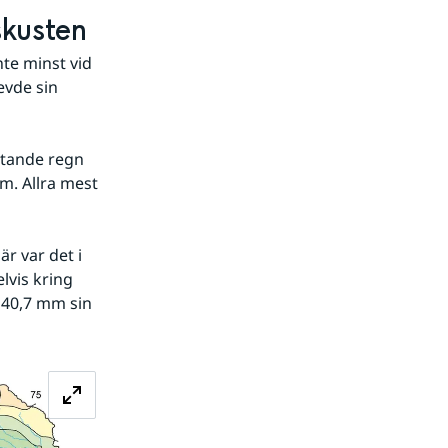
skusten
te minst vid 
vde sin 
tande regn 
. Allra mest 
 var det i 
vis kring 
 40,7 mm sin 
Förstora bilden