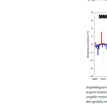
Stapeldiagramm
augusti (baser
ungefär motsva
den globala me