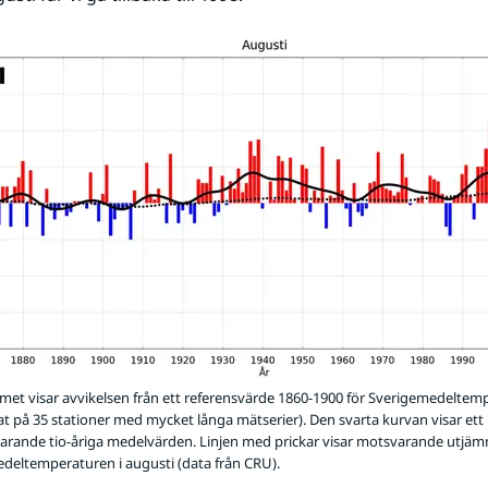
et visar avvikelsen från ett referensvärde 1860-1900 för Sverigemedeltemp
at på 35 stationer med mycket långa mätserier). Den svarta kurvan visar ett
rande tio-åriga medelvärden. Linjen med prickar visar motsvarande utjäm
deltemperaturen i augusti (data från CRU).