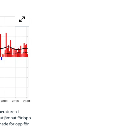
Förstora bilden
eraturen i
 utjämnat förlopp
nade förlopp för