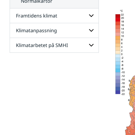
Normalkartor
Framtidens klimat
Klimatanpassning
Undersidor
för
Framtidens
Klimatarbetet på SMHI
Undersidor
klimat
för
Klimatanpassning
Undersidor
för
Klimatarbetet
på
SMHI