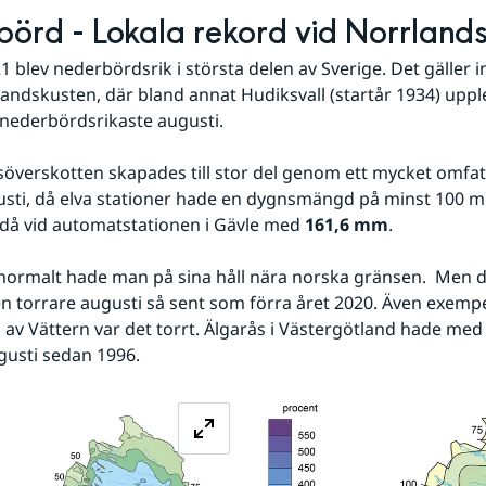
örd - Lokala rekord vid Norrland
 blev nederbördsrik i största delen av Sverige. Det gäller in
andskusten, där bland annat Hudiksvall (startår 1934) upple
st nederbördsrikaste augusti.
verskotten skapades till stor del genom ett mycket omfat
sti, då elva stationer hade en dygnsmängd på minst 100 mm
då vid automatstationen i Gävle med 
161,6 mm
.
normalt hade man på sina håll nära norska gränsen.  Men där
n torrare augusti så sent som förra året 2020. Även exempel
 av Vättern var det torrt. Älgarås i Västergötland hade med
gusti sedan 1996.
Förstora bilden