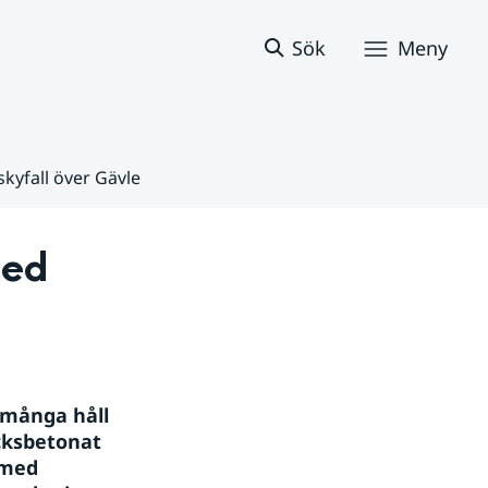
Sök
Meny
kyfall över Gävle
ed 
 många håll 
cksbetonat 
med 