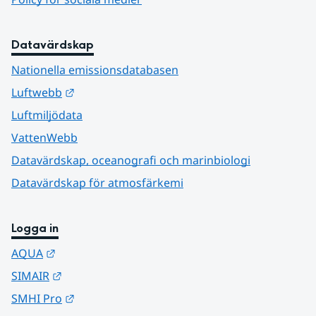
Datavärdskap
Nationella emissionsdatabasen
Länk till annan webbplats.
Luftwebb
Luftmiljödata
VattenWebb
Datavärdskap, oceanografi och marinbiologi
Datavärdskap för atmosfärkemi
Logga in
Länk till annan webbplats.
AQUA
Länk till annan webbplats.
SIMAIR
Länk till annan webbplats.
SMHI Pro