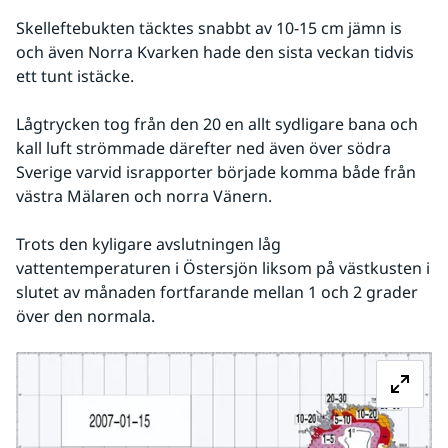
Skelleftebukten täcktes snabbt av 10-15 cm jämn is 
och även Norra Kvarken hade den sista veckan tidvis 
ett tunt istäcke.
Lågtrycken tog från den 20 en allt sydligare bana och 
kall luft strömmade därefter ned även över södra 
Sverige varvid israpporter började komma både från 
västra Mälaren och norra Vänern. 
Trots den kyligare avslutningen låg 
vattentemperaturen i Östersjön liksom på västkusten i 
slutet av månaden fortfarande mellan 1 och 2 grader 
över den normala.
Fö