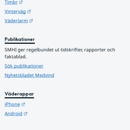
Länk till annan webbplats.
Timbr
Länk till annan webbplats.
Vinterväg
Länk till annan webbplats.
Väderlarm
Publikationer
SMHI ger regelbundet ut tidskrifter, rapporter och 
faktablad.
Sök publikationer
Nyhetsbladet Medvind
Väderappar
Länk till annan webbplats.
iPhone
Länk till annan webbplats.
Android