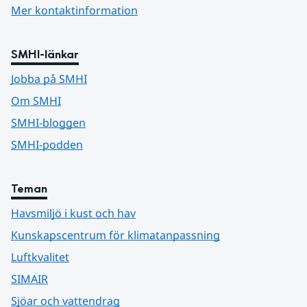
Mer kontaktinformation
SMHI-länkar
Jobba på SMHI
Om SMHI
SMHI-bloggen
SMHI-podden
Teman
Havsmiljö i kust och hav
Kunskapscentrum för klimatanpassning
Luftkvalitet
SIMAIR
Sjöar och vattendrag