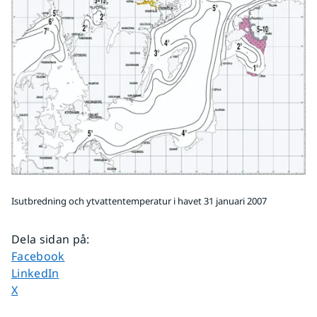
Isutbredning och ytvattentemperatur i havet 31 januari 2007
Dela sidan på
:
Dela sidan på
Facebook
Dela sidan på
LinkedIn
Dela sidan på
X