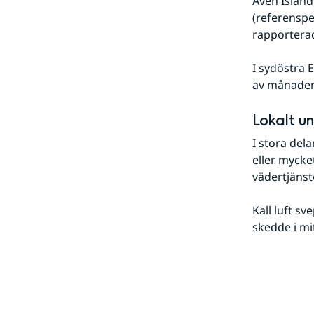
Även Island
(referenspe
rapportera
I sydöstra 
av månaden 
Lokalt u
I stora del
eller mycke
vädertjänste
Kall luft sv
skedde i m