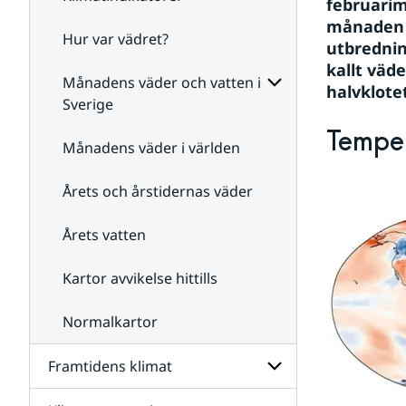
februarim
månaden m
Hur var vädret?
Undersidor
utbrednin
för
kallt väd
Klimatindikatorer
Månadens väder och vatten i
halvklote
Sverige
Undersidor
Tempe
för
Månadens väder i världen
Månadens
väder
Årets och årstidernas väder
och
vatten
i
Årets vatten
Sverige
Kartor avvikelse hittills
Normalkartor
Framtidens klimat