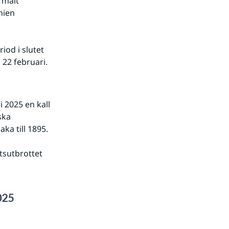
malt 
ien 
od i slutet 
22 februari.
 2025 en kall 
ka 
ka till 1895.
ftsutbrottet 