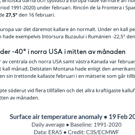
, Brittiska öarna och sydvästra Europa hade varmare än nor
riod 1991-2020) under februari. Rincón de la Frontera i Span
de 
27,5°
 den 16 februari.
Europa var det däremot kallare än normalt. Under en kall peri
hade exempelvis Intorsura Buzaului i Rumänien -22,5° den 
nder -40° i norra USA i mitten av månaden
ar av centrala och norra USA samt västra Kanada var februari
t kall månad. Delstaten Montana hade enligt den amerikans
n sin trettonde kallaste februari i en mätserie som går tillba
epte söderut vid flera tillfällen och det allra kraftigaste kallu
itten av månaden.