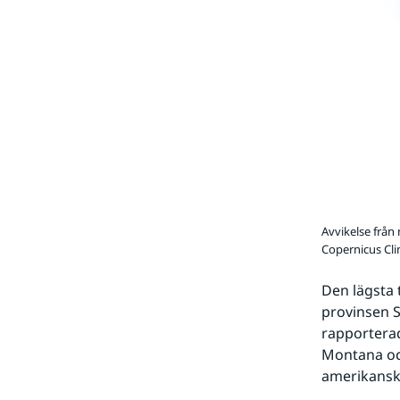
Avvikelse från
Copernicus Cl
Den lägsta 
provinsen 
rapporterad
Montana och
amerikansk