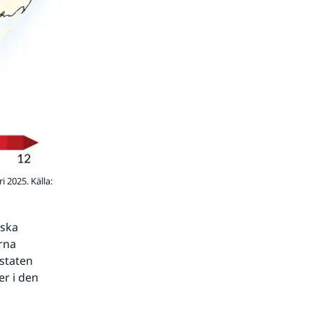
 2025. Källa:
ska 
rna 
staten 
r i den 