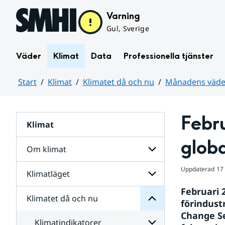
Hoppa till sidans innehåll
Varning
Gul, Sverige
Väder
Klimat
Data
Professionella tjänster
Start
Klimat
Klimatet då och nu
Månadens väder
Huvudinnehåll
Febru
Klimat
nu
och
globa
då
Om klimat
Klimatet
för
Uppdaterad
17
Undersidor
Klimatläget
Undersidor
för
Februari 
Om
Klimatet då och nu
Undersidor
klimat
förindust
för
Change Se
Klimatläget
Klimatindikatorer