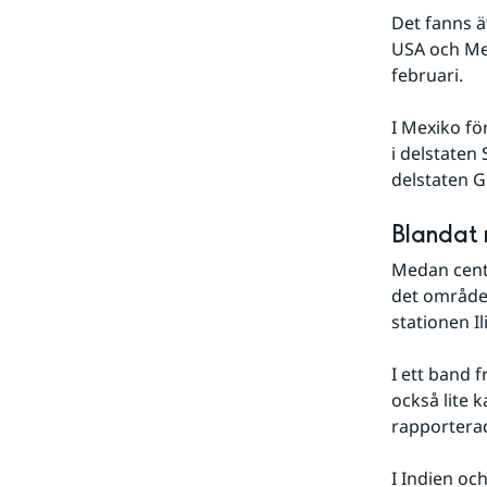
Det fanns 
USA och Mex
februari.
I Mexiko fö
i delstaten
delstaten G
Blandat 
Medan centr
det områden
stationen Il
I ett band f
också lite 
rapporterad
I Indien oc