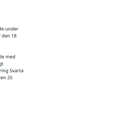
de under 
°
 den 18 
de med 
t 
ing Svarta 
en 25 