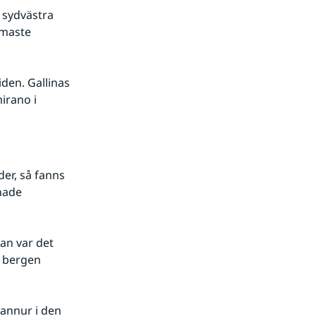
sydvästra 
maste 
den. Gallinas 
rano i 
er, så fanns 
hade 
an var det 
 bergen 
annur i den 