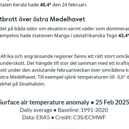
staten Kerala hade 
40,4°
 den 24 februari.
utbrott över östra Medelhavet
r det på båda sidor om ekvatorn varmt väder som dominera
xempelvis hade stationen Mango i västafrikanska Togo 
43,4
 Afrika och angränsande regioner fanns ett rätt stort områ
nderskott. Det hängde till stor del samman med ett kraftig
rott under den avslutande februariveckan över områdena kr
stra Medelhavet. Till exempel sjönk temperaturen till -3,6° d
Nekhel på Sinaihalvön.