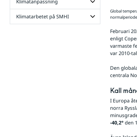
Klimatanpassning
Undersidor
för
Global tempera
Framtidens
Klimatarbetet på SMHI
Undersidor
normalperiode
klimat
för
Klimatanpassning
Februari 20
Undersidor
för
enligt Cope
Klimatarbetet
varmaste fe
på
var 2010-ta
SMHI
Den global
centrala No
Kall mån
I Europa åt
norra Ryssl
-40,2°
 den 1