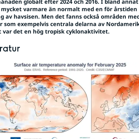
ånaden globalt efter 2024 och 2016. I bland annat 
ycket varmare än normalt med en för årstiden r
g av havsisen. Men det fanns också områden med 
er som exempelvis centrala delarna av Nordamerika
t var det en hög tropisk cyklonaktivitet.
ratur