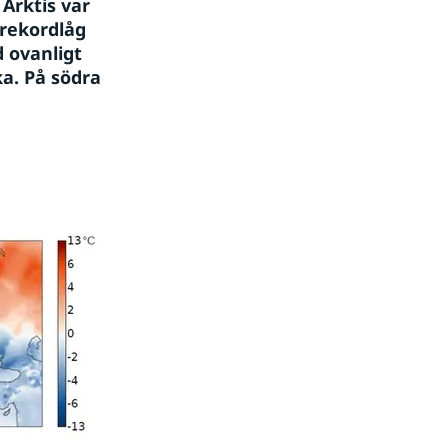
Arktis var 
ekordlåg 
ovanligt 
. På södra 