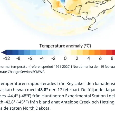
 normal temperatur (referensperiod 1991-2020) i Nordamerika den 19 februari
imate Change Service/ECMWF.
temperaturen rapporterades från Key Lake i den kanadensi
Saskatchewan med 
-48,8°
 den 17 februari. De följande daga
es -44,4° (-48°F) från Huntington Experimental Station i del
 -42,8° (-45°F) från bland anat Antelope Creek och Hettinge
a delstaten North Dakota.