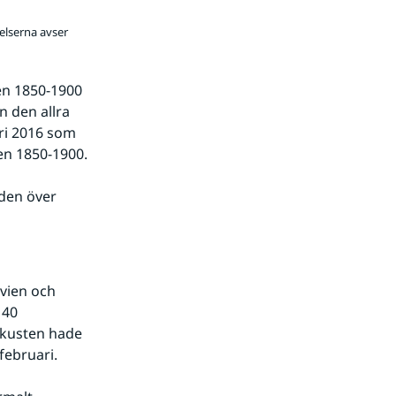
kelserna avser
en 1850-1900 
 den allra 
i 2016 som 
en 1850-1900.
en över 
vien och 
40 
minusgrader vid några tillfällen. Nishnaya Pesha nära den ryska Ishavskusten hade 
februari.