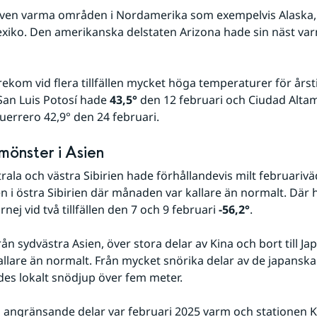
även varma områden i Nordamerika som exempelvis Alaska, 
iko. Den amerikanska delstaten Arizona hade sin näst var
rekom vid flera tillfällen mycket höga temperaturer för årsti
 San Luis Potosí hade 
43,5°
 den 12 februari och Ciudad Altami
uerrero 42,9° den 24 februari.
mönster i Asien
ala och västra Sibirien hade förhållandevis milt februariväd
 i östra Sibirien där månaden var kallare än normalt. Där 
irnej vid två tillfällen den 7 och 9 februari 
-56,2°
.
rån sydvästra Asien, över stora delar av Kina och bort till Jap
kallare än normalt. Från mycket snörika delar av de japanska
es lokalt snödjup över fem meter.
h angränsande delar var februari 2025 varm och stationen K