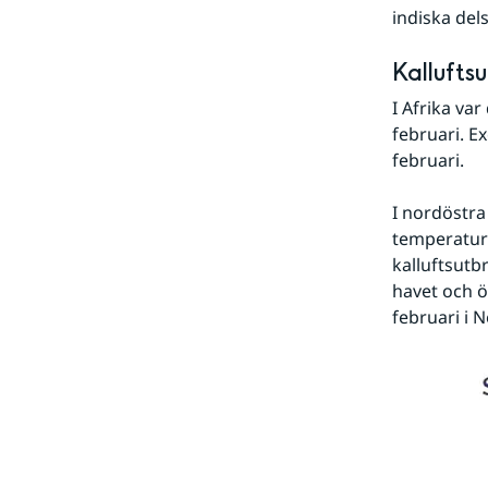
indiska del
Kallufts
I Afrika va
februari. E
februari.
I nordöstra
temperaturu
kalluftsutb
havet och ö
februari i 