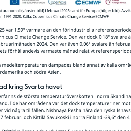
turanomali (vänster bild) i februari 2025 samt för Europa (höger bild). Avvi
n 1991-2020. Källa: Copernicus Climate Change Service/ECMWF.
25 var 1,59° varmare än den förindustriella referensperiod
rnicus Climate Change Service. Den var dock 0,18° svalare än
bruarimånaden 2024. Den var även 0,06° svalare än februar
lets förhållandevis varmaste månad relativt referensperiod
a medeltemperaturen dämpades bland annat av kalla områd
rdamerika och södra Asien.
ad kring Svarta havet
erfanns de största temperaturöverskotten i norra Skandina
and. I de här områdena var det dock temperaturer ner mot 
7 februari och Kittilä Savukoski i norra Finland -39,6° den 4 