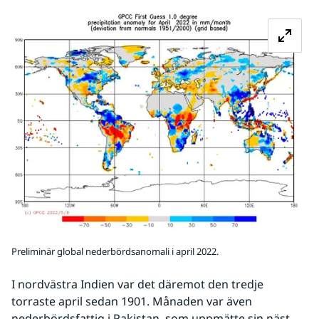
Fö
Preliminär global nederbördsanomali i april 2022.
I nordvästra Indien var det däremot den tredje 
torraste april sedan 1901. Månaden var även 
nederbördsfattig i Pakistan, som uppmätte sin näst 