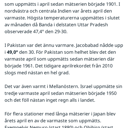
som uppmätts i april sedan mätserien började 1901. I 
nordvästra och centrala Indien var årets april den 
varmaste. Högsta temperaturerna uppmättes i slutet 
av månaden då Banda i delstaten Uttar Pradesh 
observerade 47,4° den 29-30.
I Pakistan var det ännu varmare. Jacobabad nådde upp 
i 
49,0°
 den 30. För Pakistan som helhet blev det den 
varmaste april som uppmätts sedan mätserien där 
började 1961. Det tidigare aprilrekordet från 2010 
slogs med nästan en hel grad.
Det var även varmt i Mellanöstern. Israel uppmätte sin 
tredje varmaste april sedan mätserien började 1950 
och det föll nästan inget regn alls i landet.
För flera stationer med långa mätserier i Japan blev 
årets april en av de varmaste som uppmätts. 
Exempelvis Nemuro (start 1880) och Obihiro (start 