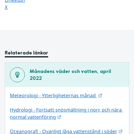
LinkedIn
Dela sidan på
X
Relaterade länkar
Månadens väder och vatten, april 
2022
Länk till anna
Meteorologi - Ytterligheternas månad 
Hydrologi - Fortsatt snösmältning i norr, och nära 
Länk till annan webbplats.
normal vattenföring
Länk 
Oceanografi - Ovanligt låga vattenstånd i söder