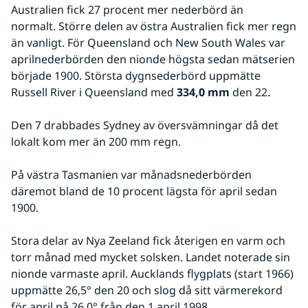
Australien fick 27 procent mer nederbörd än 
normalt. Större delen av östra Australien fick mer regn 
än vanligt. För Queensland och New South Wales var 
aprilnederbörden den nionde högsta sedan mätserien 
började 1900. Största dygnsederbörd uppmätte 
Russell River i Queensland med 
334,0 mm 
den 22.
Den 7 drabbades Sydney av översvämningar då det 
lokalt kom mer än 200 mm regn.
På västra Tasmanien var månadsnederbörden 
däremot bland de 10 procent lägsta för april sedan 
1900.
Stora delar av Nya Zeeland fick återigen en varm och 
torr månad med mycket solsken. Landet noterade sin 
nionde varmaste april. Aucklands flygplats (start 1966) 
uppmätte 26,5° den 20 och slog då sitt värmerekord 
för april på 26,0° från den 1 april 1998.