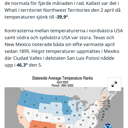
de normala för fjärde månaden i rad. Kallast var det i 
Whati i territoriet Northwest Territories den 2 april då 
temperaturen sjönk till 
-39,9°
.
Kontrasterna mellan temperaturerna i nordvästra USA 
samt södra och sydvästra USA var stora. Texas och 
New Mexico noterade båda sin elfte varmaste april 
sedan 1895. Högst temperaturer uppmättes i Mexiko 
där Ciudad Valles i delstaten San Luis Potosí nådde 
upp i 
46,3° 
den 5.
Fö