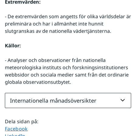
Extremvärden:
- De extremvärden som angetts för olika världsdelar är 
preliminära och har i allmänhet inte hunnit 
slutgranskas av de nationella vädertjänsterna.
Källor:
- Analyser och observationer från nationella 
meteorologiska instituts och forskningsinstitutioners 
webbsidor och sociala medier samt från det ordinarie 
globala observationsutbytet.
Internationella månadsöversikter
Dela sidan på
:
Dela sidan på
Facebook
Dela sidan på