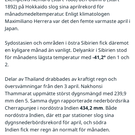
1892) på Hokkaido slog sina aprilrekord för 
månadsmedeltemperatur. Enligt klimatologen 
Maximiliano Herrera var det den femte varmaste april i 
Japan.
Sydostasien och områden i östra Sibirien fick däremot 
en kyligare månad än vanligt. Delyankir i Sibirien stod 
för månadens lägsta temperatur med 
-41,2°
 den 1 och 
2.
Delar av Thailand drabbades av kraftigt regn och 
översvämningar från den 3 april. Nakhonsi 
Thammarat uppmätte störst dygnsmängd med 239,9 
mm den 5. Samma dygn rapporterade nederbördsrika 
Cherrapunjee i nordöstra Indien 
434,2 mm
. Både 
nordöstra Indien, där ett par stationer slog sina 
dygnsnederbördsrekord för april, och södra 
Indien fick mer regn än normalt för månaden.