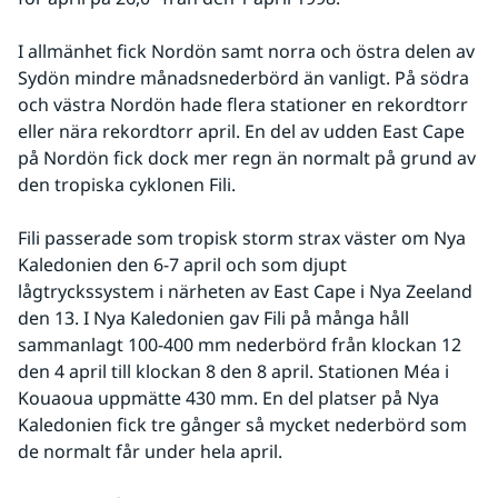
I allmänhet fick Nordön samt norra och östra delen av 
Sydön mindre månadsnederbörd än vanligt. På södra 
och västra Nordön hade flera stationer en rekordtorr 
eller nära rekordtorr april. En del av udden East Cape 
på Nordön fick dock mer regn än normalt på grund av 
den tropiska cyklonen Fili.
Fili passerade som tropisk storm strax väster om Nya 
Kaledonien den 6-7 april och som djupt 
lågtryckssystem i närheten av East Cape i Nya Zeeland 
den 13. I Nya Kaledonien gav Fili på många håll 
sammanlagt 100-400 mm nederbörd från klockan 12 
den 4 april till klockan 8 den 8 april. Stationen Méa i 
Kouaoua uppmätte 430 mm. En del platser på Nya 
Kaledonien fick tre gånger så mycket nederbörd som 
de normalt får under hela april.