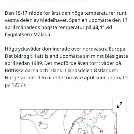
Den 15-17 rådde för årstiden höga temperaturer runt 
västra delen av Medelhavet. Spanien uppmätte den 17 
april månadens högsta temperatur på 
33,1°
 vid 
flygplatsen i Málaga.
Högtrycksväder dominerade över nordvästra Europa. 
Det bidrog till att Island uppmätte sin minst blåsigaste 
april sedan 1989. Det medförde även torrt väder på 
Brittiska öarna och Irland. I landsdelen Østlandet i 
Norge var det den nionde torraste april som uppmätts 
på 122 år. 
Fö