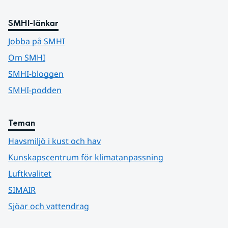
SMHI-länkar
Jobba på SMHI
Om SMHI
SMHI-bloggen
SMHI-podden
Teman
Havsmiljö i kust och hav
Kunskapscentrum för klimatanpassning
Luftkvalitet
SIMAIR
Sjöar och vattendrag