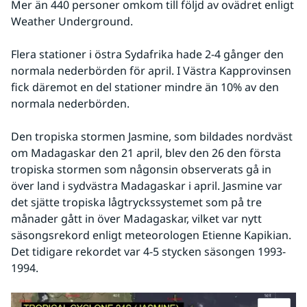
Mer än 440 personer omkom till följd av ovädret enligt 
Weather Underground.
Flera stationer i östra Sydafrika hade 2-4 gånger den 
normala nederbörden för april. I Västra Kapprovinsen 
fick däremot en del stationer mindre än 10% av den 
normala nederbörden.
Den tropiska stormen Jasmine, som bildades nordväst 
om Madagaskar den 21 april, blev den 26 den första 
tropiska stormen som någonsin observerats gå in 
över land i sydvästra Madagaskar i april. Jasmine var 
det sjätte tropiska lågtryckssystemet som på tre 
månader gått in över Madagaskar, vilket var nytt 
säsongsrekord enligt meteorologen Etienne Kapikian. 
Det tidigare rekordet var 4-5 stycken säsongen 1993-
1994.
Fö