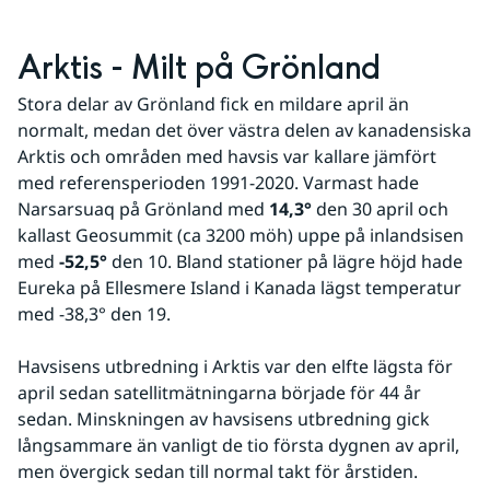
Arktis - Milt på Grönland
Stora delar av Grönland fick en mildare april än 
normalt, medan det över västra delen av kanadensiska 
Arktis och områden med havsis var kallare jämfört 
med referensperioden 1991-2020. Varmast hade 
Narsarsuaq på Grönland med 
14,3° 
den 30 april och 
kallast Geosummit (ca 3200 möh) uppe på inlandsisen 
med 
-52,5° 
den 10. Bland stationer på lägre höjd hade 
Eureka på Ellesmere Island i Kanada lägst temperatur 
med -38,3° den 19.
Havsisens utbredning i Arktis var den elfte lägsta för 
april sedan satellitmätningarna började för 44 år 
sedan. Minskningen av havsisens utbredning gick 
långsammare än vanligt de tio första dygnen av april, 
men övergick sedan till normal takt för årstiden. 