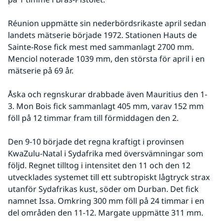
Réunion uppmätte sin nederbördsrikaste april sedan 
landets mätserie började 1972. Stationen Hauts de 
Sainte-Rose fick mest med sammanlagt 2700 mm. 
Menciol noterade 1039 mm, den största för april i en 
mätserie på 69 år.
Åska och regnskurar drabbade även Mauritius den 1-
3. Mon Bois fick sammanlagt 405 mm, varav 152 mm 
föll på 12 timmar fram till förmiddagen den 2.
Den 9-10 började det regna kraftigt i provinsen 
KwaZulu-Natal i Sydafrika med översvämningar som 
följd. Regnet tilltog i intensitet den 11 och den 12 
utvecklades systemet till ett subtropiskt lågtryck strax 
utanför Sydafrikas kust, söder om Durban. Det fick 
namnet Issa. Omkring 300 mm föll på 24 timmar i en 
del områden den 11-12. Margate uppmätte 311 mm. 