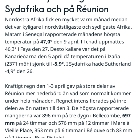
Sydafrika och på Réunion
Nordöstra Afrika fick en mycket varm månad medan 
det var kyligare i nordvästligaste och sydligaste Afrika. 
Matam i Senegal rapporterade månadens högsta 
temperatur på 
47,0°
 den 9 april. I Tchad uppmättes 
46,3° i Faya den 27. Desto kallare var det på 
Kanarieöarna den 5 april då temperaturen i Izaña 
(2371 möh) sjönk till 
-5,9°
. I Sydafrika hade Sutherland 
-4,9° den 26.
Kraftigt regn den 1-3 april gav på stora delar av 
Réunion mer nederbörd än vad som normalt kommer 
under hela månaden. Regnet intensifierades på inre 
delen av ön natten till den 3. De högsta rapporterade 
mängderna var 896 mm på tre dygn i Bellecombe,
 697 
mm
 på 24 timmar och 576 mm på 12 timmar i Mare à 
Vieille Place, 353 mm på 6 timmar i Bélouve och 83 mm 
på 1 timme i Bras-Pistolet.