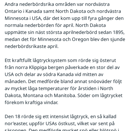
Andra nederbördsrika områden var nordvästra 
Ontario i Kanada samt North Dakota och nordvästra 
Minnesota i USA, där det kom upp till fyra gånger den 
normala nederbörden för april. North Dakota 
uppmätte sin näst största aprilnederbörd sedan 1895, 
medan det för Minnesota och Oregon blev den sjunde 
nederbördsrikaste april.
Ett kraftfullt lågtrycksystem som rörde sig österut 
från norra Klippiga bergen påverkade en stor del av 
USA och delar av södra Kanada vid mitten av 
månaden. Det medförde bland annat snöoväder följt 
av mycket låga temperaturer för årstiden i North 
Dakota, Montana och Manitoba. Söder om lågtrycket 
förekom kraftiga vindar.
Den 18 rörde sig ett intensivt lågtryck, en så kallad 
nor’easter, uppför USAs östkust, vilket var sent på 
säsongen. Den medförde mycket snö eller blötsnö i 