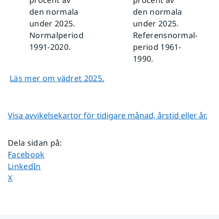
den normala
den normala
under 2025.
under 2025.
Normalperiod
Referensnormal­
1991-2020.
period 1961-
1990.
Läs mer om vädret
2025
.
Visa avvikelsekartor för tidigare månad, årstid eller år.
Dela sidan på
:
Dela sidan på
Facebook
Dela sidan på
LinkedIn
Dela sidan på
X