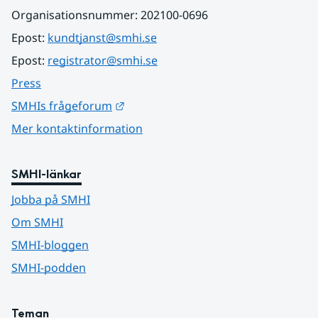
Organisationsnummer: 202100-0696
Epost: 
kundtjanst@smhi.se
Epost: 
registrator@smhi.se
Press
Länk till annan webbplats.
SMHIs frågeforum
Mer kontaktinformation
SMHI-länkar
Jobba på SMHI
Om SMHI
SMHI-bloggen
SMHI-podden
Teman