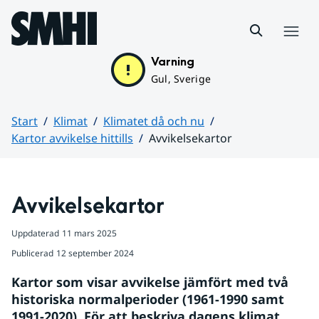
Hoppa till sidans innehåll
Meny
Varning
Gul, Sverige
Start
Klimat
Klimatet då och nu
Kartor avvikelse hittills
Avvikelsekartor
Huvudinnehåll
Avvikelsekartor
Uppdaterad
11 mars 2025
Publicerad
12 september 2024
Kartor som visar avvikelse jämfört med två 
historiska normalperioder (1961-1990 samt 
1991-2020). För att beskriva dagens klimat 