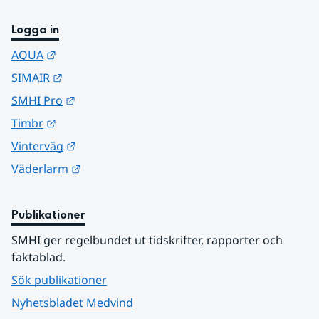
Logga in
Länk till annan webbplats.
AQUA
Länk till annan webbplats.
SIMAIR
Länk till annan webbplats.
SMHI Pro
Länk till annan webbplats.
Timbr
Länk till annan webbplats.
Vinterväg
Länk till annan webbplats.
Väderlarm
Publikationer
SMHI ger regelbundet ut tidskrifter, rapporter och 
faktablad.
Sök publikationer
Nyhetsbladet Medvind