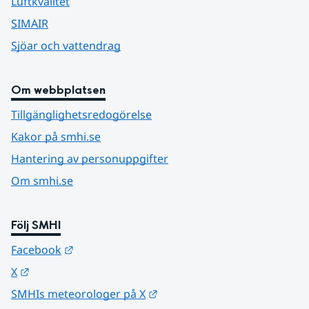
Luftkvalitet
SIMAIR
Sjöar och vattendrag
Om webbplatsen
Tillgänglighetsredogörelse
Kakor på smhi.se
Hantering av personuppgifter
Om smhi.se
Följ SMHI
Länk till annan webbplats.
Facebook
Länk till annan webbplats.
X
Länk till annan webbplats.
SMHIs meteorologer på X