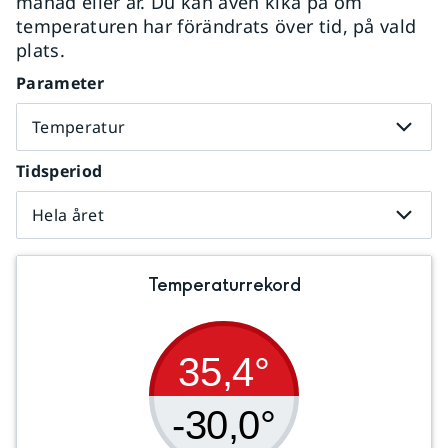
månad eller år. Du kan även kika på om
temperaturen har förändrats över tid, på vald
plats.
Parameter
Temperatur
Tidsperiod
Hela året
Temperaturrekord
35,4°
-30,0°