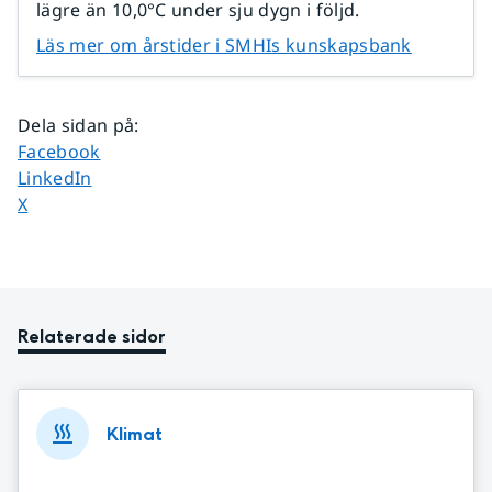
lägre än 10,0°C under sju dygn i följd.
Läs mer om årstider i SMHIs kunskapsbank
Dela sidan på
:
Dela sidan på
Facebook
Dela sidan på
LinkedIn
Dela sidan på
X
Relaterade sidor
Klimat