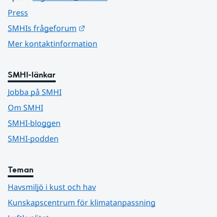
Press
Länk till annan webbplats.
SMHIs frågeforum
Mer kontaktinformation
SMHI-länkar
Jobba på SMHI
Om SMHI
SMHI-bloggen
SMHI-podden
Teman
Havsmiljö i kust och hav
Kunskapscentrum för klimatanpassning