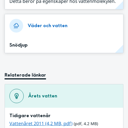
Detta beror på egenskaper hos vattenmolekylen.
Väder och vatten
Snödjup
Relaterade länkar
Årets vatten
Tidigare vattenår
pdf, 4.2 MB.
Vattenåret 2011 (4,2 MB, pdf)
 (pdf, 4.2 MB)