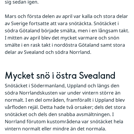
sig sedan igen.
Mars och första delen av april var kalla och stora delar 
av Sverige fortsatte att vara snötäckta. Snötäcket i 
södra Götaland började smälta, men i en långsam takt. 
I mitten av april blev det mycket varmare och snön 
smälte i en rask takt i nordöstra Götaland samt stora 
delar av Svealand och södra Norrland. 
Mycket snö i östra Svealand
Snötäcket i Södermanland, Uppland och längs den 
södra Norrlandskusten var under vintern större än 
normalt. I en del områden, framförallt i Uppland blev 
vårfloden rejäl. Detta hade två orsaker; dels det stora 
snötäcket och dels den snabba avsmältningen. I 
Norrland förutom kustområdena var snötäcket hela 
vintern normalt eller mindre än det normala. 