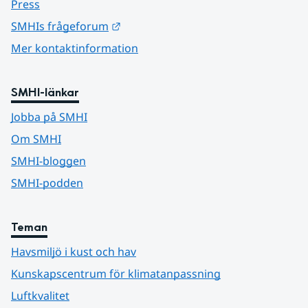
Press
Länk till annan webbplats.
SMHIs frågeforum
Mer kontaktinformation
SMHI-länkar
Jobba på SMHI
Om SMHI
SMHI-bloggen
SMHI-podden
Teman
Havsmiljö i kust och hav
Kunskapscentrum för klimatanpassning
Luftkvalitet