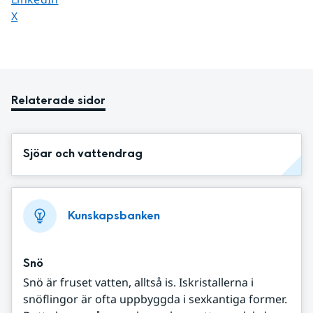
Dela sidan på
X
Relaterade sidor
Sjöar och vattendrag
Kunskapsbanken
Snö
Snö är fruset vatten, alltså is. Iskristallerna i
snöflingor är ofta uppbyggda i sexkantiga former.