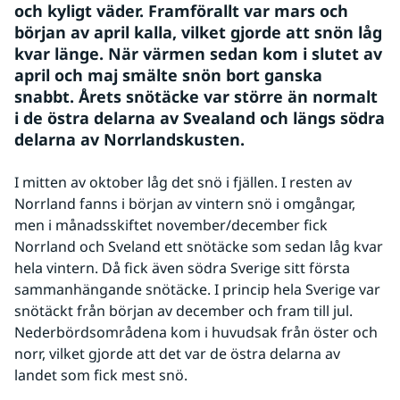
och kyligt väder. Framförallt var mars och 
början av april kalla, vilket gjorde att snön låg 
kvar länge. När värmen sedan kom i slutet av 
april och maj smälte snön bort ganska 
snabbt. Årets snötäcke var större än normalt 
i de östra delarna av Svealand och längs södra 
delarna av Norrlandskusten.
I mitten av oktober låg det snö i fjällen. I resten av 
Norrland fanns i början av vintern snö i omgångar, 
men i månadsskiftet november/december fick 
Norrland och Sveland ett snötäcke som sedan låg kvar 
hela vintern. Då fick även södra Sverige sitt första 
sammanhängande snötäcke. I princip hela Sverige var 
snötäckt från början av december och fram till jul.
Nederbördsområdena kom i huvudsak från öster och 
norr, vilket gjorde att det var de östra delarna av 
landet som fick mest snö.