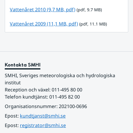
pdf, 9.7 MB.
Vattenåret 2010 (9,7 MB, pdf)
 (pdf, 9.7 MB)
pdf, 11.1 MB.
Vattenåret 2009 (11,1 MB, pdf)
 (pdf, 11.1 MB)
Kontakta SMHI
SMHI, Sveriges meteorologiska och hydrologiska 
institut
Reception och växel: 011-495 80 00
Telefon kundtjänst: 011-495 82 00
Organisationsnummer: 202100-0696
Epost: 
kundtjanst@smhi.se
Epost: 
registrator@smhi.se