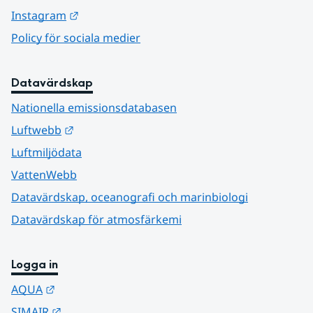
Länk till annan webbplats.
Instagram
Policy för sociala medier
Datavärdskap
Nationella emissionsdatabasen
Länk till annan webbplats.
Luftwebb
Luftmiljödata
VattenWebb
Datavärdskap, oceanografi och marinbiologi
Datavärdskap för atmosfärkemi
Logga in
Länk till annan webbplats.
AQUA
Länk till annan webbplats.
SIMAIR