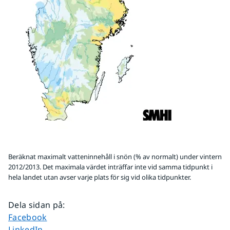
Beräknat maximalt vatteninnehåll i snön (% av normalt) under vintern
2012/2013. Det maximala värdet inträffar inte vid samma tidpunkt i
hela landet utan avser varje plats för sig vid olika tidpunkter.
Dela sidan på
:
Dela sidan på
Facebook
Dela sidan på
LinkedIn