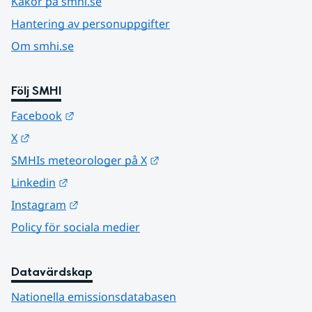
Kakor på smhi.se
Hantering av personuppgifter
Om smhi.se
Följ SMHI
Länk till annan webbplats.
Facebook
Länk till annan webbplats.
X
Länk till annan webbplats.
SMHIs meteorologer på X
Länk till annan webbplats.
Linkedin
Länk till annan webbplats.
Instagram
Policy för sociala medier
Datavärdskap
Nationella emissionsdatabasen