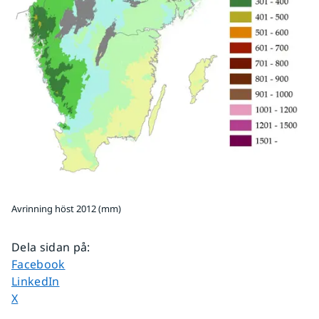
Avrinning höst 2012 (mm)
Dela sidan på
:
Dela sidan på
Facebook
Dela sidan på
LinkedIn
Dela sidan på
X