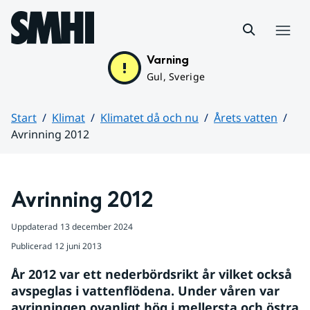
Hoppa till sidans innehåll
Meny
Varning
Gul, Sverige
Start
Klimat
Klimatet då och nu
Årets vatten
Avrinning 2012
Huvudinnehåll
Avrinning 2012
Uppdaterad
13 december 2024
Publicerad
12 juni 2013
År 2012 var ett nederbördsrikt år vilket också 
avspeglas i vattenflödena. Under våren var 
avrinningen ovanligt hög i mellersta och östra 