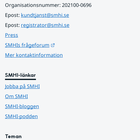
Organisationsnummer: 202100-0696
Epost: 
kundtjanst@smhi.se
Epost: 
registrator@smhi.se
Press
Länk till annan webbplats.
SMHIs frågeforum
Mer kontaktinformation
SMHI-länkar
Jobba på SMHI
Om SMHI
SMHI-bloggen
SMHI-podden
Teman