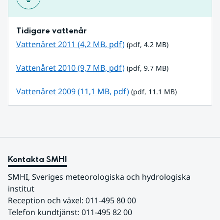
Tidigare vattenår
pdf, 4.2 MB.
Vattenåret 2011 (4,2 MB, pdf)
 (pdf, 4.2 MB)
pdf, 9.7 MB.
Vattenåret 2010 (9,7 MB, pdf)
 (pdf, 9.7 MB)
pdf, 11.1 MB.
Vattenåret 2009 (11,1 MB, pdf)
 (pdf, 11.1 MB)
Kontakta SMHI
SMHI, Sveriges meteorologiska och hydrologiska 
institut
Reception och växel: 011-495 80 00
Telefon kundtjänst: 011-495 82 00