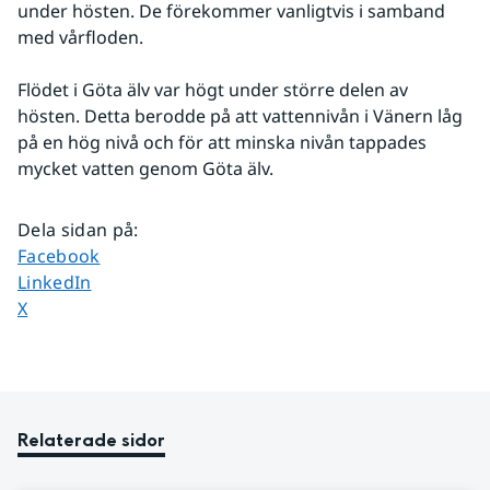
under hösten. De förekommer vanligtvis i samband 
med vårfloden.
Flödet i Göta älv var högt under större delen av 
hösten. Detta berodde på att vattennivån i Vänern låg 
på en hög nivå och för att minska nivån tappades 
mycket vatten genom Göta älv.
Dela sidan på
:
Dela sidan på
Facebook
Dela sidan på
LinkedIn
Dela sidan på
X
Relaterade sidor