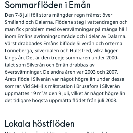
Sommarflöden i Emån
Den 7-8 juli föll stora mängder regn främst över 
Småland och Dalarna. Flödena steg i vattendragen och 
man fick problem med översvämningar på många håll 
inom Emåns avrinningsområde och i delar av Dalarna. 
Värst drabbades Emåns biflöde Silverån och orterna 
Lönneberga, Silverdalen och Hultsfred, vilka ligger 
längs ån. Det är den tredje sommaren under 2000-
talet som Silverån och Emån drabbas av 
översvämningar. De andra åren var 2003 och 2007. 
Årets flöde i Silverån var något högre än under dessa 
somrar. Vid SMHI:s mätstation i Brusafors i Silverån 
uppmättes 19 m³/s den 9 juli, vilket är något högre än 
det tidigare högsta uppmätta flödet från juli 2003.
Lokala höstflöden