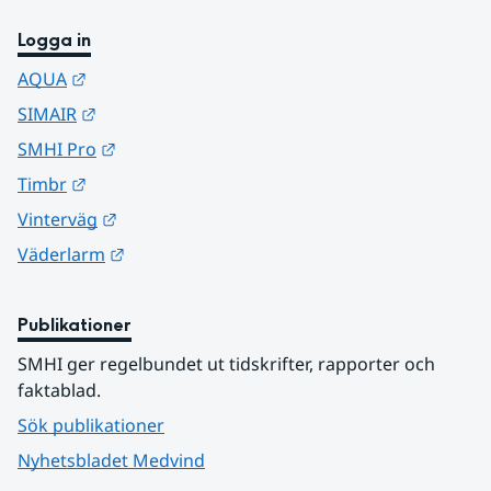
Logga in
Länk till annan webbplats.
AQUA
Länk till annan webbplats.
SIMAIR
Länk till annan webbplats.
SMHI Pro
Länk till annan webbplats.
Timbr
Länk till annan webbplats.
Vinterväg
Länk till annan webbplats.
Väderlarm
Publikationer
SMHI ger regelbundet ut tidskrifter, rapporter och 
faktablad.
Sök publikationer
Nyhetsbladet Medvind