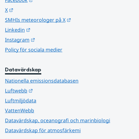
Facebook
Länk till annan webbplats.
X
Länk till annan webbplats.
SMHIs meteorologer på X
Länk till annan webbplats.
Linkedin
Länk till annan webbplats.
Instagram
Policy för sociala medier
Datavärdskap
Nationella emissionsdatabasen
Länk till annan webbplats.
Luftwebb
Luftmiljödata
VattenWebb
Datavärdskap, oceanografi och marinbiologi
Datavärdskap för atmosfärkemi