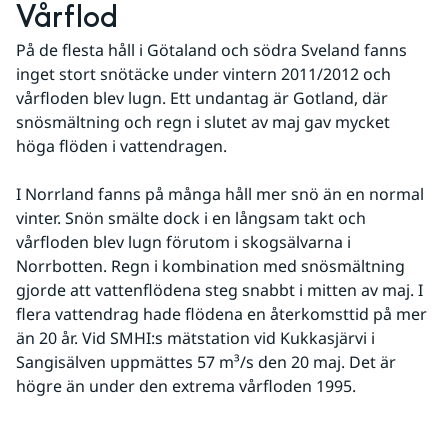
Vårflod
På de flesta håll i Götaland och södra Sveland fanns 
inget stort snötäcke under vintern 2011/2012 och 
vårfloden blev lugn. Ett undantag är Gotland, där 
snösmältning och regn i slutet av maj gav mycket 
höga flöden i vattendragen. 
I Norrland fanns på många håll mer snö än en normal 
vinter. Snön smälte dock i en långsam takt och 
vårfloden blev lugn förutom i skogsälvarna i 
Norrbotten. Regn i kombination med snösmältning 
gjorde att vattenflödena steg snabbt i mitten av maj. I 
flera vattendrag hade flödena en återkomsttid på mer 
än 20 år. Vid SMHI:s mätstation vid Kukkasjärvi i 
Sangisälven uppmättes 57 m³/s den 20 maj. Det är 
högre än under den extrema vårfloden 1995.