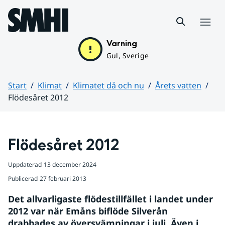
Hoppa till sidans innehåll
Meny
Varning
Gul, Sverige
Start
Klimat
Klimatet då och nu
Årets vatten
Flödesåret 2012
Huvudinnehåll
Flödesåret 2012
Uppdaterad
13 december 2024
Publicerad
27 februari 2013
Det allvarligaste flödestillfället i landet under 
2012 var när Emåns biflöde Silverån 
drabbades av översvämningar i juli. Även i 