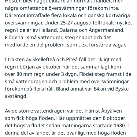
Hösten blev något blötare än normalt i landet, men 
några omfattande översvämningar förekom inte. 
Däremot inträffade flera lokala och ganska kortvariga 
översvämningar. Under 25-27 augusti föll lokalt mycket 
regn i delar av Halland, Dalarna och Ångermanland. 
Flödena i små vattendrag steg snabbt och det 
medförde en del problem, som t.ex. förstörda vägar.
I trakten av Skellefteå och Piteå föll det rikligt med 
regn i början av oktober när det sammanlagt kom 
över 80 mm regn under 3 dygn. Flödet steg främst i de 
små vattendragen och problem med översvämningar 
förekom på flera håll. Bland annat var E4:an vid Byske 
avstängd. 
Av de större vattendragen var det främst Åbyälven 
som fick höga flöden. Här uppmättes den 8 oktober 
det högsta flödet sedan mätningarna startade 1980. I 
denna del av landet är det ovanligt med höga flöden 