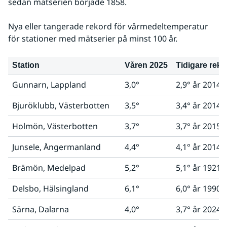
sedan mätserien började 1858.
Nya eller tangerade rekord för vårmedeltemperatur 
för stationer med mätserier på minst 100 år.
Station
Våren 2025
Tidigare reko
Gunnarn, Lappland
3,0°
2,9° år 2014
Bjuröklubb, Västerbotten
3,5°
3,4° år 2014
Holmön, Västerbotten
3,7°
3,7° år 2015
Junsele, Ångermanland
4,4°
4,1° år 2014
Brämön, Medelpad
5,2°
5,1° år 1921
Delsbo, Hälsingland
6,1°
6,0° år 1990
Särna, Dalarna
4,0°
3,7° år 2024