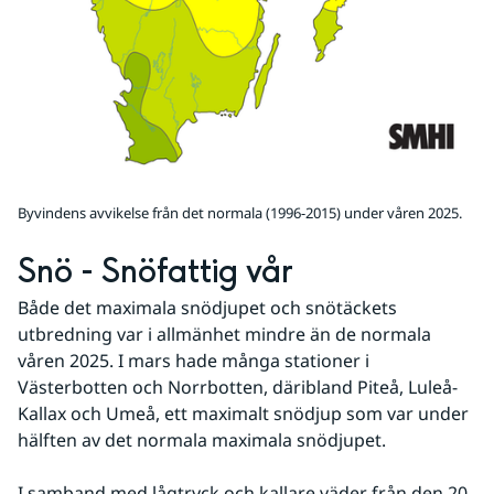
Byvindens avvikelse från det normala (1996-2015) under våren 2025.
Snö - Snöfattig vår
Både det maximala snödjupet och snötäckets 
utbredning var i allmänhet mindre än de normala 
våren 2025. I mars hade många stationer i 
Västerbotten och Norrbotten, däribland Piteå, Luleå-
Kallax och Umeå, ett maximalt snödjup som var under 
hälften av det normala maximala snödjupet.
I samband med lågtryck och kallare väder från den 20 