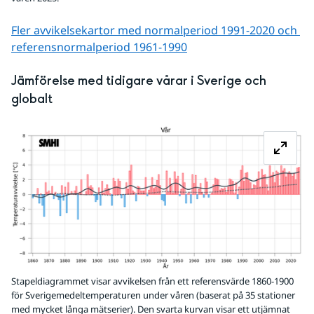
Fler avvikelsekartor med normalperiod 1991-2020 och 
referens­normalperiod 1961-1990
Jämförelse med tidigare vårar i Sverige och 
globalt
Fö
Stapeldiagrammet visar avvikelsen från ett referensvärde 1860-1900
för Sverigemedeltemperaturen under våren (baserat på 35 stationer
med mycket långa mätserier). Den svarta kurvan visar ett utjämnat