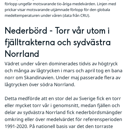
förlopp ungefär motsvarande tio-åriga medelvärden. Linjen med
prickar visar motsvarande utjämnade förlopp för den globala
medeltemperaturen under våren (data från CRU).
Nederbörd - Torr vår utom i 
fjälltrakterna och sydvästra 
Norrland
Vädret under våren dominerades tidvis av högtryck 
och många av lågtrycken i mars och april tog en bana 
norr om Skandinavien. Under maj passerade flera av 
lågtrycken över södra Norrland.
Detta medförde att en stor del av Sverige fick en torr 
eller mycket torr vår i genomsnitt, medan fjällen och 
delar av sydvästra Norrland fick nederbördsmängder 
omkring eller över medelvärdet för referensperioden 
1991-2020. På nationell basis var det den torraste 