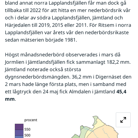
bland annat norra Lapplandsfjällen får man dock gå 
tillbaka till 2022 för att hitta en mer nederbördsrik vår 
och i delar av södra Lapplandsfjällen, Jämtland och 
Härjedalen till 2019, 2015 eller 2011. För Ritsem i norra 
Lapplandsfjällen var årets vår den nederbördsrikaste 
sedan mätserien började 1981.
Högst månadsnederbörd observerades i mars då 
Jormlien i Jämtlandsfjällen fick sammanlagt 182,2 mm. 
Jämtland noterade också största 
dygnsnederbördsmängden. 36,2 mm i Digernäset den 
2 mars hade länge första plats, men i samband med 
ett lågtryck den 24 maj fick Almdalen i Jämtland 
45,4 
mm
.
Fö