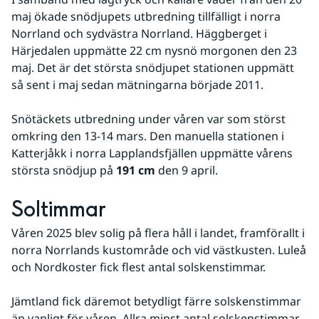
maj ökade snödjupets utbredning tillfälligt i norra 
Norrland och sydvästra Norrland. Häggberget i 
Härjedalen uppmätte 22 cm nysnö morgonen den 23 
maj. Det är det största snödjupet stationen uppmätt 
så sent i maj sedan mätningarna började 2011.
Snötäckets utbredning under våren var som störst 
omkring den 13-14 mars. Den manuella stationen i 
Katterjåkk i norra Lapplandsfjällen uppmätte vårens 
största snödjup på 
191 cm
 den 9 april.
Soltimmar
Våren 2025 blev solig på flera håll i landet, framförallt i 
norra Norrlands kustområde och vid västkusten. Luleå 
och Nordkoster fick flest antal solskenstimmar.
Jämtland fick däremot betydligt färre solskenstimmar 
än vanligt för våren. Allra minst antal solskenstimmar 