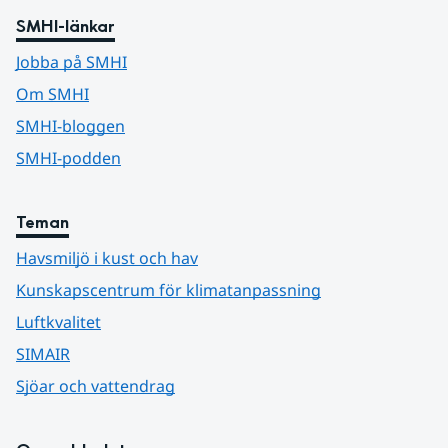
SMHI-länkar
Jobba på SMHI
Om SMHI
SMHI-bloggen
SMHI-podden
Teman
Havsmiljö i kust och hav
Kunskapscentrum för klimatanpassning
Luftkvalitet
SIMAIR
Sjöar och vattendrag