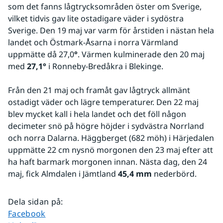
som det fanns lågtrycksområden öster om Sverige, 
vilket tidvis gav lite ostadigare väder i sydöstra 
Sverige. Den 19 maj var varm för årstiden i nästan hela 
landet och Östmark-Åsarna i norra Värmland 
uppmätte då 27,0
°
. Värmen kulminerade den 20 maj 
med 
27,1° 
i Ronneby-Bredåkra i Blekinge.
Från den 21 maj och framåt gav lågtryck allmänt 
ostadigt väder och lägre temperaturer. Den 22 maj 
blev mycket kall i hela landet och det föll någon 
decimeter snö på högre höjder i sydvästra Norrland 
och norra Dalarna. Häggberget (682 möh) i Härjedalen 
uppmätte 22 cm nysnö morgonen den 23 maj efter att 
ha haft barmark morgonen innan. Nästa dag, den 24 
maj, fick Almdalen i Jämtland 
45,4 mm
 nederbörd.
Dela sidan på
:
Dela sidan på
Facebook