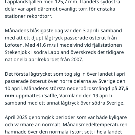
Lapplandsfjällen med 125,7 mm. I landets sydöstra 
delar var april däremot ovanligt torr, för enstaka 
stationer rekordtorr.
Månadens blåsigaste dag var den 3 april i samband 
med att ett djupt lågtryck passerade österut från 
Lofoten. Med 41,6 m/s i medelvind vid fjällstationen 
Stekenjokk i södra Lappland överskreds det tidigare 
nationella aprilrekordet från 2007.
Det första lågtrycket som tog sig in över landet i april 
passerade österut över norra delarna av Sverige den 
10 april. Månadens största nederbördsmängd på 
27,5 
mm
 uppmättes i Säffle, Värmland den 19 april i 
samband med ett annat lågtryck över södra Sverige.
April 2025 genomgick perioder som var både kyligare 
och varmare än normalt. Månadsmedeltemperaturen 
hamnade över den normala i stort sett i hela landet 