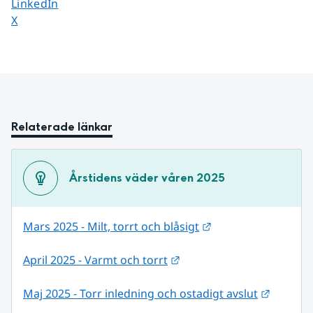
Dela sidan på
LinkedIn
Dela sidan på
X
Relaterade länkar
Årstidens väder våren 2025
Länk till annan web
Mars 2025 - Milt, torrt och blåsigt
Länk till annan webbplats
April 2025 - Varmt och torrt
Länk til
Maj 2025 - Torr inledning och ostadigt avslut