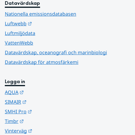
Datavärdskap
Nationella emissionsdatabasen
Länk till annan webbplats.
Luftwebb
Luftmiljödata
VattenWebb
Datavärdskap, oceanografi och marinbiologi
Datavärdskap för atmosfärkemi
Logga in
Länk till annan webbplats.
AQUA
Länk till annan webbplats.
SIMAIR
Länk till annan webbplats.
SMHI Pro
Länk till annan webbplats.
Timbr
Länk till annan webbplats.
Vinterväg