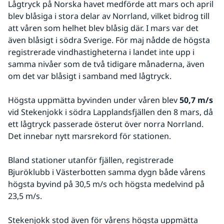
Lågtryck på Norska havet medförde att mars och april 
blev blåsiga i stora delar av Norrland, vilket bidrog till 
att våren som helhet blev blåsig där. I mars var det 
även blåsigt i södra Sverige. För maj nådde de högsta 
registrerade vindhastigheterna i landet inte upp i 
samma nivåer som de två tidigare månaderna, även 
om det var blåsigt i samband med lågtryck.
Högsta uppmätta byvinden under våren blev 
50,7 m/s 
vid Stekenjokk i södra Lapplandsfjällen den 8 mars, då 
ett lågtryck passerade österut över norra Norrland. 
Det innebar nytt marsrekord för stationen.
Bland stationer utanför fjällen, registrerade 
Bjuröklubb i Västerbotten samma dygn både vårens 
högsta byvind på 30,5 m/s och högsta medelvind på 
23,5 m/s.
Stekenjokk stod även för vårens högsta uppmätta 