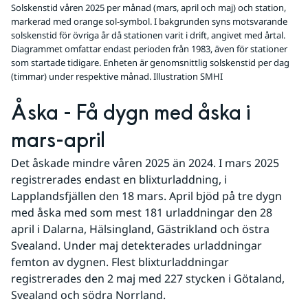
Solskenstid våren 2025 per månad (mars, april och maj) och station,
markerad med orange sol-symbol. I bakgrunden syns motsvarande
solskenstid för övriga år då stationen varit i drift, angivet med årtal.
Diagrammet omfattar endast perioden från 1983, även för stationer
som startade tidigare. Enheten är genomsnittlig solskenstid per dag
(timmar) under respektive månad. Illustration SMHI
Åska - Få dygn med åska i 
mars-april
Det åskade mindre våren 2025 än 2024. I mars 2025 
registrerades endast en blixturladdning, i 
Lapplandsfjällen den 18 mars. April bjöd på tre dygn 
med åska med som mest 181 urladdningar den 28 
april i Dalarna, Hälsingland, Gästrikland och östra 
Svealand. Under maj detekterades urladdningar 
femton av dygnen. Flest blixturladdningar 
registrerades den 2 maj med 227 stycken i Götaland, 
Svealand och södra Norrland.