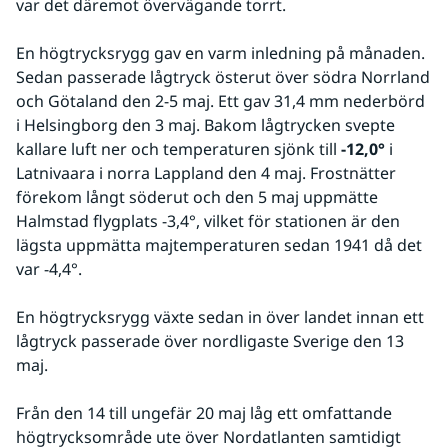
var det däremot övervägande torrt.
En högtrycksrygg gav en varm inledning på månaden. 
Sedan passerade lågtryck österut över södra Norrland 
och Götaland den 2-5 maj. Ett gav 31,4 mm nederbörd 
i Helsingborg den 3 maj. Bakom lågtrycken svepte 
kallare luft ner och temperaturen sjönk till 
-12,0°
 i 
Latnivaara i norra Lappland den 4 maj. Frostnätter 
förekom långt söderut och den 5 maj uppmätte 
Halmstad flygplats -3,4°, vilket för stationen är den 
lägsta uppmätta majtemperaturen sedan 1941 då det 
var -4,4°.
En högtrycksrygg växte sedan in över landet innan ett 
lågtryck passerade över nordligaste Sverige den 13 
maj.
Från den 14 till ungefär 20 maj låg ett omfattande 
högtrycksområde ute över Nordatlanten samtidigt 