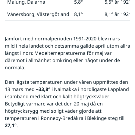
Malung, Dalarna
5,8°
5,5° år 1921
Vänersborg, Västergötland
8,1°
8,1° år 1921
Jämfört med normalperioden 1991-2020 blev mars 
mild i hela landet och detsamma gällde april utom allra 
längst i norr. Medeltemepraturerna för maj var 
däremot i allmänhet omkring eller något under de 
normala.
Den lägsta temperaturen under våren uppmättes den 
13 mars med 
−33,8°
 i Naimakka i nordligaste Lappland 
i samband med klart och kallt högtrycksväder. 
Betydligt varmare var det den 20 maj då en 
högtrycksrygg med soligt väder gjorde att 
temperaturen i Ronneby-Bredåkra i Blekinge steg till 
27,1°
.