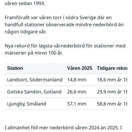
våren sedan 1993.
Framförallt var våren torr i södra Sverige där en 
handfull stationer observerade mindre nederbörd än 
någon tidigare vår.
Nya rekord för lägsta vårnederbörd för stationer med 
mätserier på minst 100 år.
Station
Våren 2025
Tidigare rekord
Landsort, Södermanland
14,8 mm
18,6 mm år 188
Gotska Sandön, Gotland
26,6 mm
29,9 mm år 189
Ljungby, Småland
57,1 mm
58,8 mm år 188
I allmänhet föll mer nederbörd våren 2024 än 2025. I 