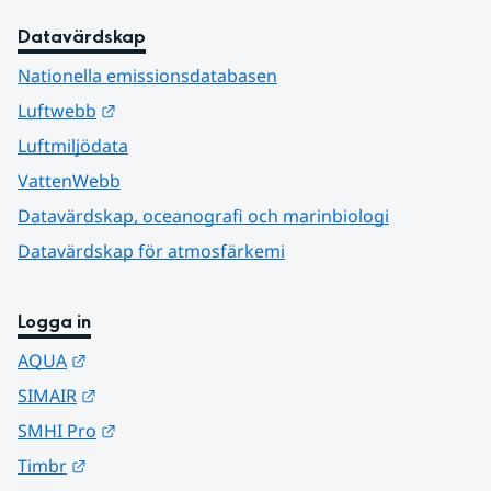
Datavärdskap
Nationella emissionsdatabasen
Länk till annan webbplats.
Luftwebb
Luftmiljödata
VattenWebb
Datavärdskap, oceanografi och marinbiologi
Datavärdskap för atmosfärkemi
Logga in
Länk till annan webbplats.
AQUA
Länk till annan webbplats.
SIMAIR
Länk till annan webbplats.
SMHI Pro
Länk till annan webbplats.
Timbr