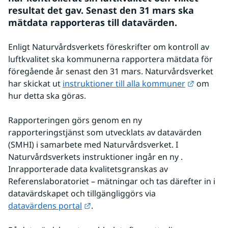
resultat det gav. Senast den 31 mars ska 
mätdata rapporteras till datavärden.
Enligt Naturvårdsverkets föreskrifter om kontroll av 
luftkvalitet ska kommunerna rapportera mätdata för 
föregående år senast den 31 mars. Naturvårdsverket 
Länk til
har skickat ut 
instruktioner till alla kommuner
 om 
hur detta ska göras.
Rapporteringen görs genom en ny 
rapporteringstjänst som utvecklats av datavärden 
(SMHI) i samarbete med Naturvårdsverket. I 
Naturvårdsverkets instruktioner ingår en ny . 
Inrapporterade data kvalitetsgranskas av 
Referenslaboratoriet – mätningar och tas därefter in i 
datavärdskapet och tillgängliggörs via 
Länk till annan webbplats.
datavärdens portal
.