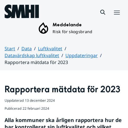
Hoppa till sidans innehåll
Meny
Meddelande
Risk för skogsbrand
Start
Data
Luftkvalitet
Datavärdskap luftkvalitet
Uppdateringar
Rapportera mätdata för 2023
Huvudinnehåll
Rapportera mätdata för 2023
Uppdaterad
13 december 2024
Publicerad
22 februari 2024
Alla kommuner ska årligen rapportera hur de 
har kontrollerat sin luftkvalitet och vilket 