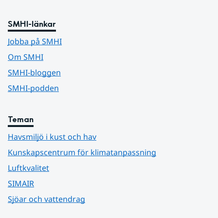
SMHI-länkar
Jobba på SMHI
Om SMHI
SMHI-bloggen
SMHI-podden
Teman
Havsmiljö i kust och hav
Kunskapscentrum för klimatanpassning
Luftkvalitet
SIMAIR
Sjöar och vattendrag