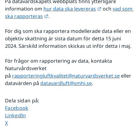
På datavärdskapets webbplats finns ytterligare 
Länk till annan 
information om 
hur data ska levereras
 och 
vad som 
Länk till annan webbplats.
ska rapporteras
.
För dig som ska rapportera modellerade data eller en 
objektiv skattning är sista datum för detta 15 juni 
2024. Särskild information skickas ut inför detta i maj.
För frågor om rapportering av data, kontakta 
Naturvårdsverket 
på 
rapporteringluftkvalitet@naturvardsverket.se
 eller 
datavärden på 
datavardluft@smhi.se
.
Dela sidan på
:
Dela sidan på
Facebook
Dela sidan på
LinkedIn
Dela sidan på
X