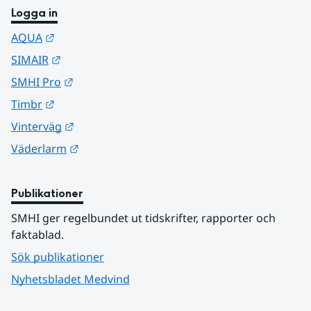
Logga in
Länk till annan webbplats.
AQUA
Länk till annan webbplats.
SIMAIR
Länk till annan webbplats.
SMHI Pro
Länk till annan webbplats.
Timbr
Länk till annan webbplats.
Vinterväg
Länk till annan webbplats.
Väderlarm
Publikationer
SMHI ger regelbundet ut tidskrifter, rapporter och 
faktablad.
Sök publikationer
Nyhetsbladet Medvind