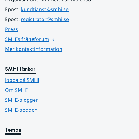
Epost: 
kundtjanst@smhi.se
Epost: 
registrator@smhi.se
Press
Länk till annan webbplats.
SMHIs frågeforum
Mer kontaktinformation
SMHI-länkar
Jobba på SMHI
Om SMHI
SMHI-bloggen
SMHI-podden
Teman