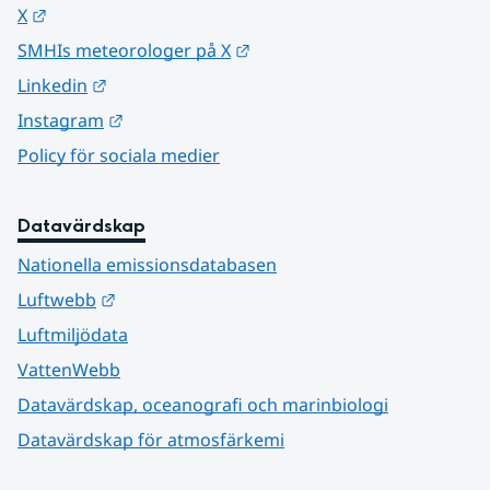
Länk till annan webbplats.
X
Länk till annan webbplats.
SMHIs meteorologer på X
Länk till annan webbplats.
Linkedin
Länk till annan webbplats.
Instagram
Policy för sociala medier
Datavärdskap
Nationella emissionsdatabasen
Länk till annan webbplats.
Luftwebb
Luftmiljödata
VattenWebb
Datavärdskap, oceanografi och marinbiologi
Datavärdskap för atmosfärkemi