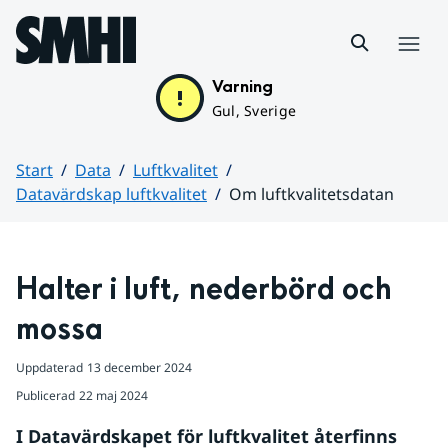
Hoppa till sidans innehåll
Meny
Varning
Gul, Sverige
Start
Data
Luftkvalitet
Datavärdskap luftkvalitet
Om luftkvalitetsdatan
Huvudinnehåll
Halter i luft, nederbörd och 
mossa
Uppdaterad
13 december 2024
Publicerad
22 maj 2024
I Datavärdskapet för luftkvalitet återfinns 