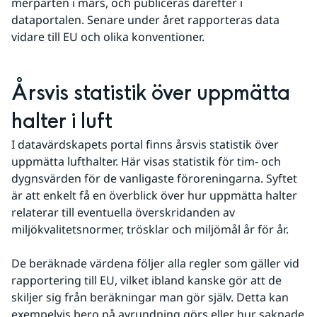
merparten i mars, och publiceras därefter i 
dataportalen. Senare under året rapporteras data 
vidare till EU och olika konventioner.
Årsvis statistik över uppmätta 
halter i luft
I datavärdskapets portal finns årsvis statistik över 
uppmätta lufthalter. Här visas statistik för tim- och 
dygnsvärden för de vanligaste föroreningarna. Syftet 
är att enkelt få en överblick över hur uppmätta halter 
relaterar till eventuella över­skridanden av 
miljökvalitets­normer, trösklar och miljömål år för år.
De beräknade värdena följer alla regler som gäller vid 
rapportering till EU, vilket ibland kanske gör att de 
skiljer sig från beräkningar man gör själv. Detta kan 
exempelvis bero på avrundning görs eller hur saknade 