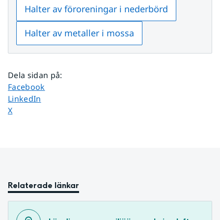
Halter av föroreningar i nederbörd
Halter av metaller i mossa
Dela sidan på
:
Dela sidan på
Facebook
Dela sidan på
LinkedIn
Dela sidan på
X
Relaterade länkar