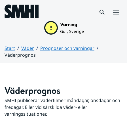
Hoppa till sidans innehåll
Meny
Varning
Gul, Sverige
Start
Väder
Prognoser och varningar
Väderprognos
Huvudinnehåll
Väderprognos
SMHI publicerar väderfilmer måndagar, onsdagar och 
fredagar. Eller vid särskilda väder- eller 
varningssituationer.