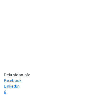
Dela sidan på
:
Dela sidan på
Facebook
Dela sidan på
LinkedIn
Dela sidan på
X