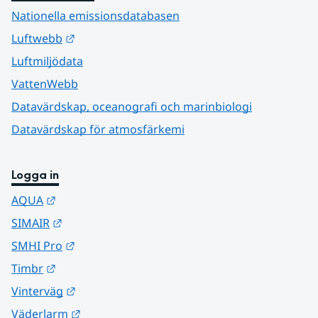
Nationella emissionsdatabasen
Länk till annan webbplats.
Luftwebb
Luftmiljödata
VattenWebb
Datavärdskap, oceanografi och marinbiologi
Datavärdskap för atmosfärkemi
Logga in
Länk till annan webbplats.
AQUA
Länk till annan webbplats.
SIMAIR
Länk till annan webbplats.
SMHI Pro
Länk till annan webbplats.
Timbr
Länk till annan webbplats.
Vinterväg
Länk till annan webbplats.
Väderlarm