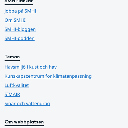
SMHI-länkar
Jobba på SMHI
Om SMHI
SMHI-bloggen
SMHI-podden
Teman
Havsmiljö i kust och hav
Kunskapscentrum för klimatanpassning
Luftkvalitet
SIMAIR
Sjöar och vattendrag
Om webbplatsen