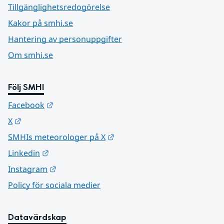
Tillgänglighetsredogörelse
Kakor på smhi.se
Hantering av personuppgifter
Om smhi.se
Följ SMHI
Länk till annan webbplats.
Facebook
Länk till annan webbplats.
X
Länk till annan webbplats.
SMHIs meteorologer på X
Länk till annan webbplats.
Linkedin
Länk till annan webbplats.
Instagram
Policy för sociala medier
Datavärdskap