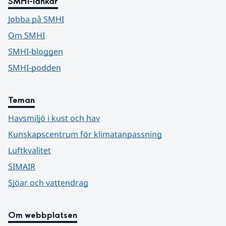
SMHI-länkar
Jobba på SMHI
Om SMHI
SMHI-bloggen
SMHI-podden
Teman
Havsmiljö i kust och hav
Kunskapscentrum för klimatanpassning
Luftkvalitet
SIMAIR
Sjöar och vattendrag
Om webbplatsen