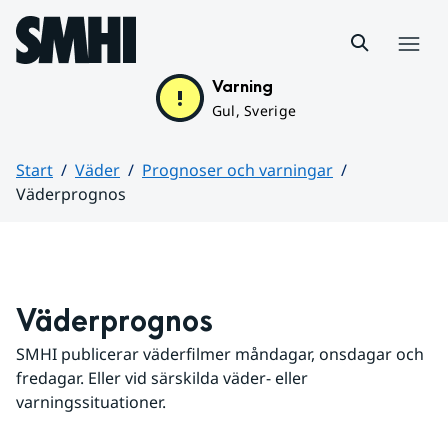
Hoppa till sidans innehåll
Meny
Varning
Gul, Sverige
Start
Väder
Prognoser och varningar
Väderprognos
Huvudinnehåll
Väderprognos
SMHI publicerar väderfilmer måndagar, onsdagar och 
fredagar. Eller vid särskilda väder- eller 
varningssituationer.