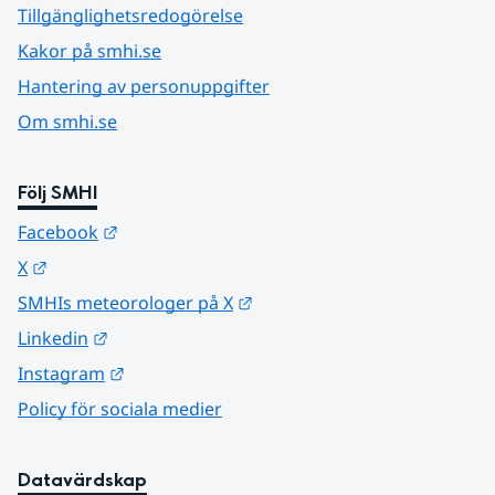
Tillgänglighetsredogörelse
Kakor på smhi.se
Hantering av personuppgifter
Om smhi.se
Följ SMHI
Länk till annan webbplats.
Facebook
Länk till annan webbplats.
X
Länk till annan webbplats.
SMHIs meteorologer på X
Länk till annan webbplats.
Linkedin
Länk till annan webbplats.
Instagram
Policy för sociala medier
Datavärdskap