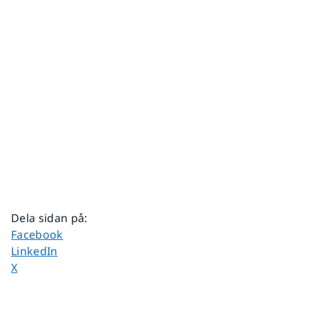
Dela sidan på
:
Dela sidan på
Facebook
Dela sidan på
LinkedIn
Dela sidan på
X