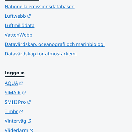
Nationella emissionsdatabasen
Länk till annan webbplats.
Luftwebb
Luftmiljödata
VattenWebb
Datavärdskap, oceanografi och marinbiologi
Datavärdskap för atmosfärkemi
Logga in
Länk till annan webbplats.
AQUA
Länk till annan webbplats.
SIMAIR
Länk till annan webbplats.
SMHI Pro
Länk till annan webbplats.
Timbr
Länk till annan webbplats.
Vinterväg
Länk till annan webbplats.
Väderlarm