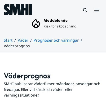
Hoppa till sidans innehåll
Meny
Meddelande
Risk för skogsbrand
Start
Väder
Prognoser och varningar
Väderprognos
Huvudinnehåll
Väderprognos
SMHI publicerar väderfilmer måndagar, onsdagar och 
fredagar. Eller vid särskilda väder- eller 
varningssituationer.