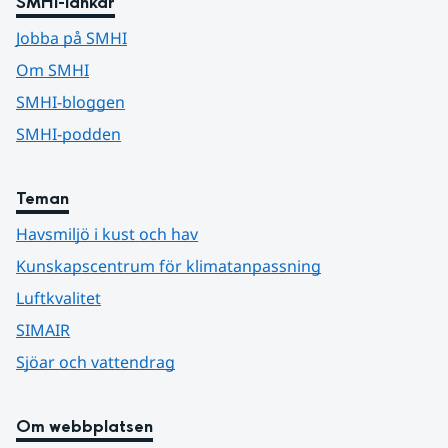
SMHI-länkar
Jobba på SMHI
Om SMHI
SMHI-bloggen
SMHI-podden
Teman
Havsmiljö i kust och hav
Kunskapscentrum för klimatanpassning
Luftkvalitet
SIMAIR
Sjöar och vattendrag
Om webbplatsen