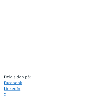
Dela sidan på
:
Dela sidan på
Facebook
Dela sidan på
LinkedIn
Dela sidan på
X