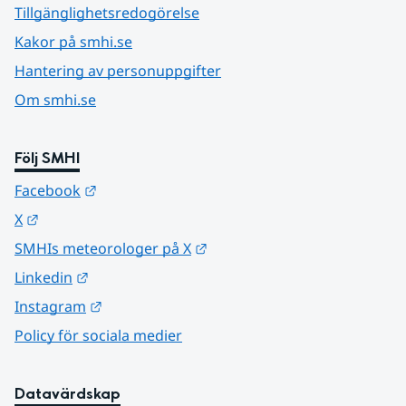
Tillgänglighetsredogörelse
Kakor på smhi.se
Hantering av personuppgifter
Om smhi.se
Följ SMHI
Länk till annan webbplats.
Facebook
Länk till annan webbplats.
X
Länk till annan webbplats.
SMHIs meteorologer på X
Länk till annan webbplats.
Linkedin
Länk till annan webbplats.
Instagram
Policy för sociala medier
Datavärdskap