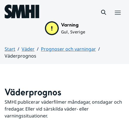
Hoppa till sidans innehåll
Meny
Varning
Gul, Sverige
Start
Väder
Prognoser och varningar
Väderprognos
Huvudinnehåll
Väderprognos
SMHI publicerar väderfilmer måndagar, onsdagar och 
fredagar. Eller vid särskilda väder- eller 
varningssituationer.