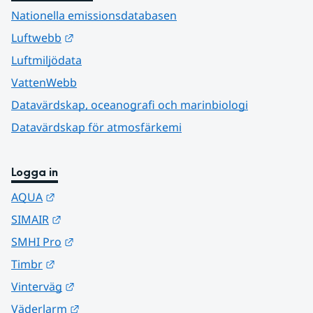
Nationella emissionsdatabasen
Länk till annan webbplats.
Luftwebb
Luftmiljödata
VattenWebb
Datavärdskap, oceanografi och marinbiologi
Datavärdskap för atmosfärkemi
Logga in
Länk till annan webbplats.
AQUA
Länk till annan webbplats.
SIMAIR
Länk till annan webbplats.
SMHI Pro
Länk till annan webbplats.
Timbr
Länk till annan webbplats.
Vinterväg
Länk till annan webbplats.
Väderlarm