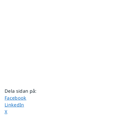
Dela sidan på
:
Dela sidan på
Facebook
Dela sidan på
LinkedIn
Dela sidan på
X