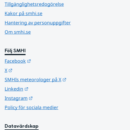
Tillgänglighetsredogörelse
Kakor på smhi.se
Hantering av personuppgifter
Om smhi.se
Följ SMHI
Länk till annan webbplats.
Facebook
Länk till annan webbplats.
X
Länk till annan webbplats.
SMHIs meteorologer på X
Länk till annan webbplats.
Linkedin
Länk till annan webbplats.
Instagram
Policy för sociala medier
Datavärdskap