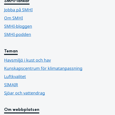
SMHI-länkar
Jobba på SMHI
Om SMHI
SMHI-bloggen
SMHI-podden
Teman
Havsmiljö i kust och hav
Kunskapscentrum för klimatanpassning
Luftkvalitet
SIMAIR
Sjöar och vattendrag
Om webbplatsen