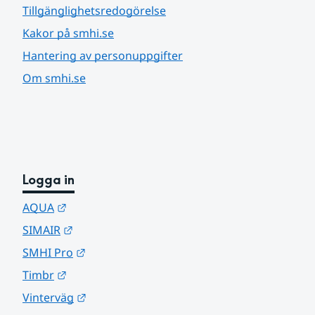
Tillgänglighetsredogörelse
Kakor på smhi.se
Hantering av personuppgifter
Om smhi.se
Logga in
Länk till annan webbplats.
AQUA
Länk till annan webbplats.
SIMAIR
Länk till annan webbplats.
SMHI Pro
Länk till annan webbplats.
Timbr
Länk till annan webbplats.
Vinterväg