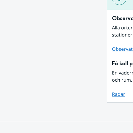
Observa
Alla orte
stationer
Observat
Få koll 
En väder
och rum. 
Radar