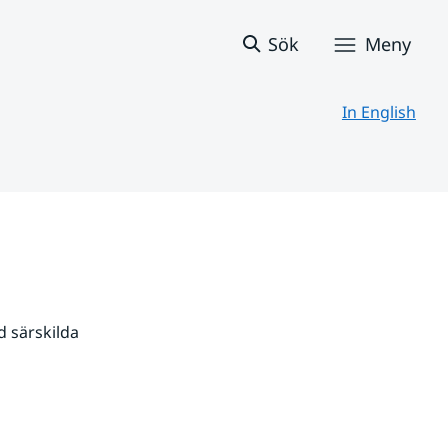
Sök
Meny
In English
 särskilda 