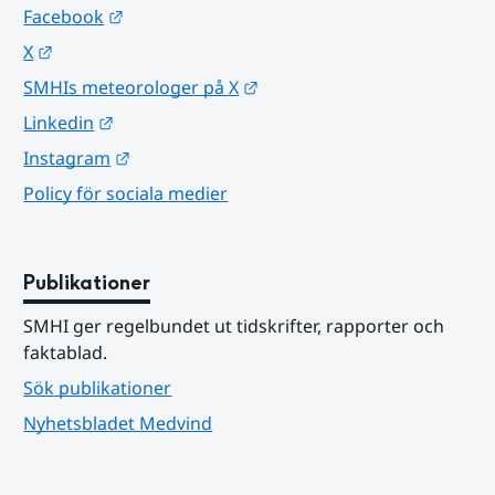
Länk till annan webbplats.
Facebook
Länk till annan webbplats.
X
Länk till annan webbplats.
SMHIs meteorologer på X
Länk till annan webbplats.
Linkedin
Länk till annan webbplats.
Instagram
Policy för sociala medier
Publikationer
SMHI ger regelbundet ut tidskrifter, rapporter och 
faktablad.
Sök publikationer
Nyhetsbladet Medvind