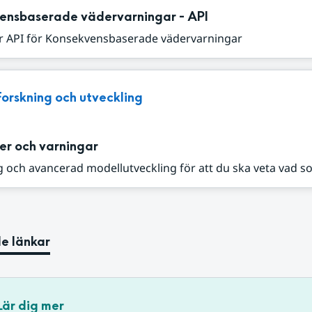
ensbaserade vädervarningar - API
r API för Konsekvensbaserade vädervarningar
Forskning och utveckling
er och varningar
 och avancerad modellutveckling för att du ska veta vad s
e länkar
Lär dig mer