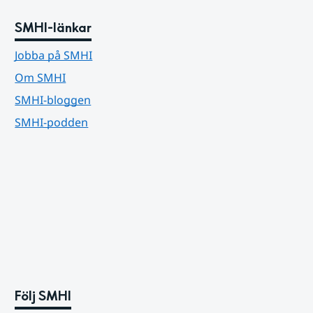
SMHI-länkar
Jobba på SMHI
Om SMHI
SMHI-bloggen
SMHI-podden
Följ SMHI