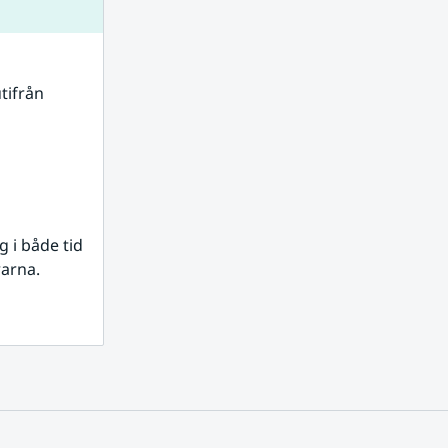
tifrån 
i både tid 
rarna.