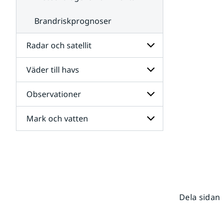
Brandriskprognoser
Radar och satellit
Väder till havs
Undersidor
för
Radar
Observationer
Undersidor
och
för
satellit
Väder
Mark och vatten
Undersidor
till
för
havs
Observationer
Undersidor
för
Mark
och
vatten
Dela sidan