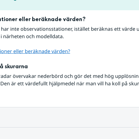
tioner eller beräknade värden?
r har inte observationsstationer, istället beräknas ett värde u
 i närheten och modelldata.
ioner eller beräknade värden?
på skurarna
radar övervakar nederbörd och gör det med hög upplösning 
Den är ett värdefullt hjälpmedel när man vill ha koll på sku