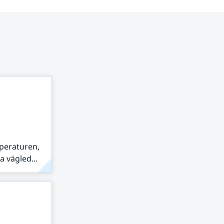
peraturen,
 vägled...