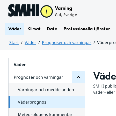
Hoppa till sidans innehåll
Varning
Gul, Sverige
Väder
Klimat
Data
Professionella tjänster
Start
Väder
Prognoser och varningar
Väderpr
varningar
och
Huvudinnehåll
Prognoser
för
Undersidor
Väder
Väde
Prognoser och varningar
SMHI public
Varningar och meddelanden
väder- eller
Väderprognos
Meteorologens kommentar