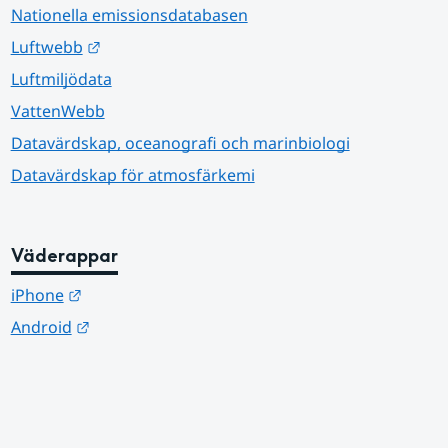
Nationella emissionsdatabasen
Länk till annan webbplats.
Luftwebb
Luftmiljödata
VattenWebb
Datavärdskap, oceanografi och marinbiologi
Datavärdskap för atmosfärkemi
Väderappar
Länk till annan webbplats.
iPhone
Länk till annan webbplats.
Android