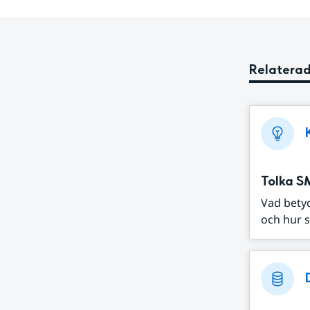
Relaterad
Tolka S
Vad bety
och hur s