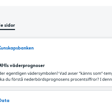
e sidor
Kunskapsbanken
MHIs väderprognoser
der egentligen vädersymbolen? Vad avser ”känns som”-tem
ka du förstå nederbördsprognosens procentsiffror? I denna
Data