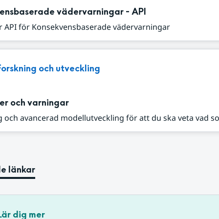
ensbaserade vädervarningar - API
r API för Konsekvensbaserade vädervarningar
Forskning och utveckling
er och varningar
 och avancerad modellutveckling för att du ska veta vad s
e länkar
Lär dig mer