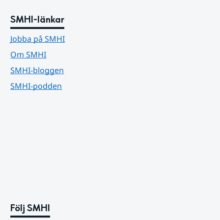
SMHI-länkar
Jobba på SMHI
Om SMHI
SMHI-bloggen
SMHI-podden
Följ SMHI