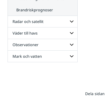
Brandriskprognoser
Radar och satellit
Väder till havs
Undersidor
för
Radar
Observationer
Undersidor
och
för
satellit
Väder
Mark och vatten
Undersidor
till
för
havs
Observationer
Undersidor
för
Mark
och
vatten
Dela sidan