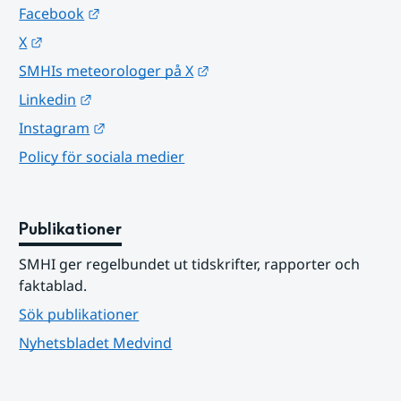
Länk till annan webbplats.
Facebook
Länk till annan webbplats.
X
Länk till annan webbplats.
SMHIs meteorologer på X
Länk till annan webbplats.
Linkedin
Länk till annan webbplats.
Instagram
Policy för sociala medier
Publikationer
SMHI ger regelbundet ut tidskrifter, rapporter och 
faktablad.
Sök publikationer
Nyhetsbladet Medvind