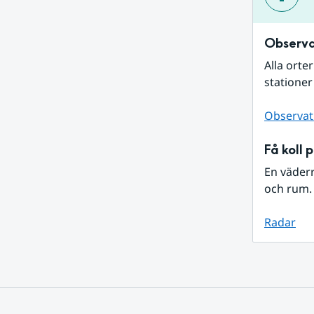
Observa
Alla orte
stationer
Observat
Få koll 
En väder
och rum. 
Radar