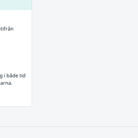
tifrån 
i både tid 
rarna.