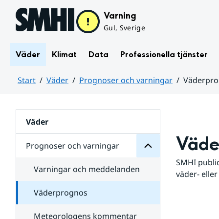
Hoppa till sidans innehåll
Varning
Gul, Sverige
Väder
Klimat
Data
Professionella tjänster
Start
Väder
Prognoser och varningar
Väderpr
varningar
och
Huvudinnehåll
Prognoser
för
Undersidor
Väder
Väde
Prognoser och varningar
SMHI public
Varningar och meddelanden
väder- eller
Väderprognos
Meteorologens kommentar