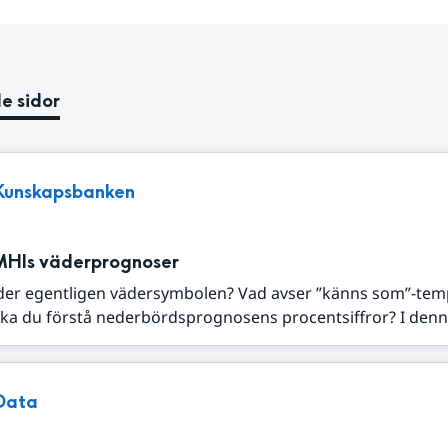
e sidor
Kunskapsbanken
MHIs väderprognoser
der egentligen vädersymbolen? Vad avser ”känns som”-tem
ka du förstå nederbördsprognosens procentsiffror? I denna
Data