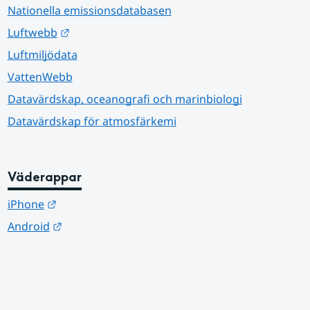
Nationella emissionsdatabasen
Länk till annan webbplats.
Luftwebb
Luftmiljödata
VattenWebb
Datavärdskap, oceanografi och marinbiologi
Datavärdskap för atmosfärkemi
Väderappar
Länk till annan webbplats.
iPhone
Länk till annan webbplats.
Android