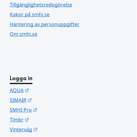
Tillgänglighetsredogörelse
Kakor på smhi.se
Hantering av personuppgifter
Om smhi.se
Logga in
Länk till annan webbplats.
AQUA
Länk till annan webbplats.
SIMAIR
Länk till annan webbplats.
SMHI Pro
Länk till annan webbplats.
Timbr
Länk till annan webbplats.
Vinterväg