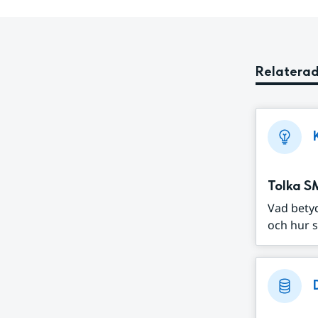
Relaterad
Tolka S
Vad bety
och hur s