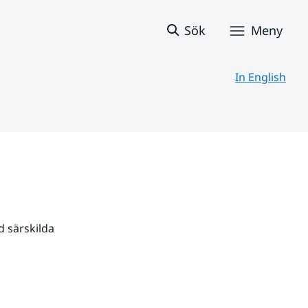
Sök
Meny
In English
 särskilda 