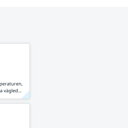
peraturen,
 vägled...