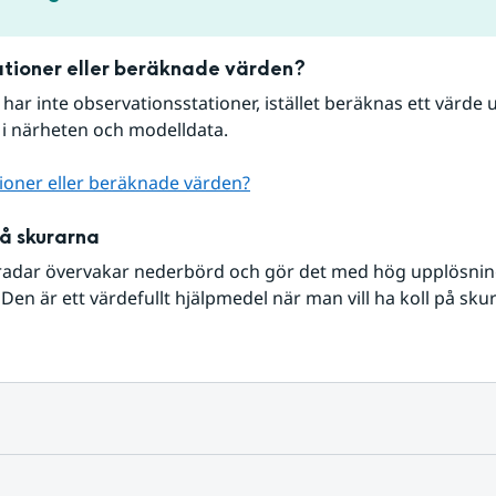
tioner eller beräknade värden?
r har inte observationsstationer, istället beräknas ett värde u
 i närheten och modelldata.
ioner eller beräknade värden?
på skurarna
radar övervakar nederbörd och gör det med hög upplösning 
Den är ett värdefullt hjälpmedel när man vill ha koll på sku