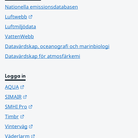
Nationella emissionsdatabasen
Länk till annan webbplats.
Luftwebb
Luftmiljödata
VattenWebb
Datavärdskap, oceanografi och marinbiologi
Datavärdskap för atmosfärkemi
Logga in
Länk till annan webbplats.
AQUA
Länk till annan webbplats.
SIMAIR
Länk till annan webbplats.
SMHI Pro
Länk till annan webbplats.
Timbr
Länk till annan webbplats.
Vinterväg
Länk till annan webbplats.
Väderlarm