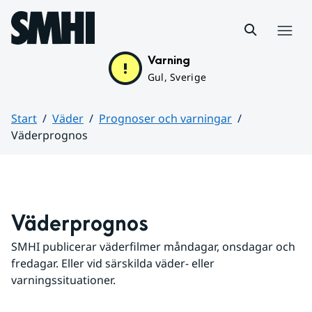
Hoppa till sidans innehåll
Meny
Varning
Gul, Sverige
Start
Väder
Prognoser och varningar
Väderprognos
Huvudinnehåll
Väderprognos
SMHI publicerar väderfilmer måndagar, onsdagar och 
fredagar. Eller vid särskilda väder- eller 
varningssituationer.