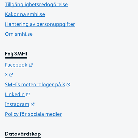
Tillgänglighetsredogörelse
Kakor på smhi.se
Hantering av personuppgifter
Om smhi.se
Följ SMHI
Länk till annan webbplats.
Facebook
Länk till annan webbplats.
X
Länk till annan webbplats.
SMHIs meteorologer på X
Länk till annan webbplats.
Linkedin
Länk till annan webbplats.
Instagram
Policy för sociala medier
Datavärdskap