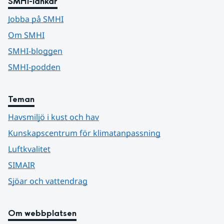
SMHI-länkar
Jobba på SMHI
Om SMHI
SMHI-bloggen
SMHI-podden
Teman
Havsmiljö i kust och hav
Kunskapscentrum för klimatanpassning
Luftkvalitet
SIMAIR
Sjöar och vattendrag
Om webbplatsen