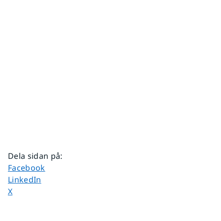
Dela sidan på
:
Dela sidan på
Facebook
Dela sidan på
LinkedIn
Dela sidan på
X