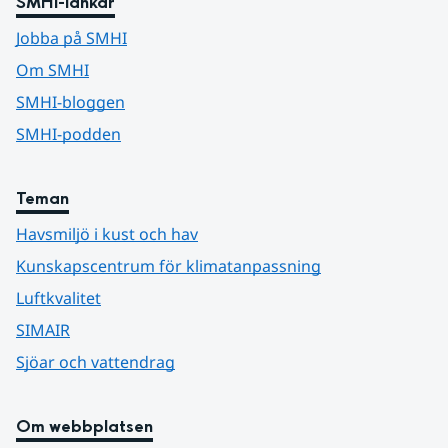
SMHI-länkar
Jobba på SMHI
Om SMHI
SMHI-bloggen
SMHI-podden
Teman
Havsmiljö i kust och hav
Kunskapscentrum för klimatanpassning
Luftkvalitet
SIMAIR
Sjöar och vattendrag
Om webbplatsen