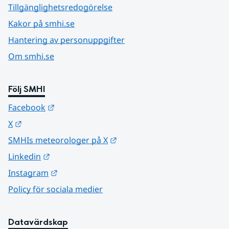
Tillgänglighetsredogörelse
Kakor på smhi.se
Hantering av personuppgifter
Om smhi.se
Följ SMHI
Länk till annan webbplats.
Facebook
Länk till annan webbplats.
X
Länk till annan webbplats.
SMHIs meteorologer på X
Länk till annan webbplats.
Linkedin
Länk till annan webbplats.
Instagram
Policy för sociala medier
Datavärdskap