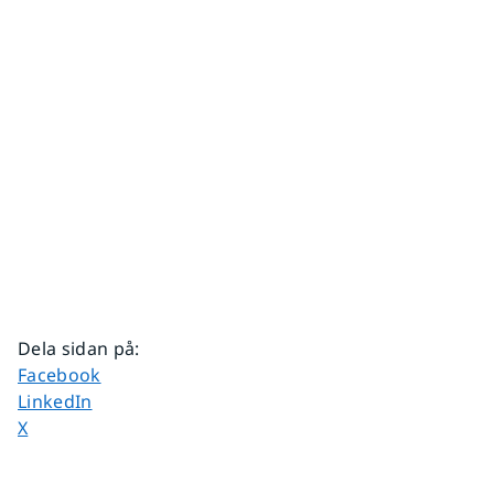
Dela sidan på
:
Dela sidan på
Facebook
Dela sidan på
LinkedIn
Dela sidan på
X