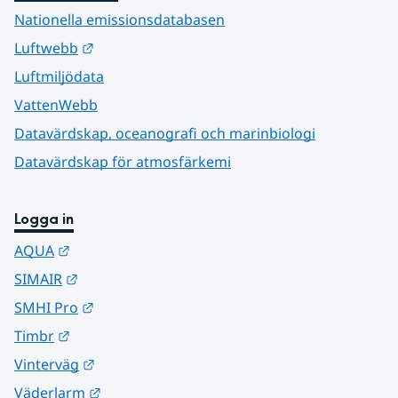
Nationella emissionsdatabasen
Länk till annan webbplats.
Luftwebb
Luftmiljödata
VattenWebb
Datavärdskap, oceanografi och marinbiologi
Datavärdskap för atmosfärkemi
Logga in
Länk till annan webbplats.
AQUA
Länk till annan webbplats.
SIMAIR
Länk till annan webbplats.
SMHI Pro
Länk till annan webbplats.
Timbr
Länk till annan webbplats.
Vinterväg
Länk till annan webbplats.
Väderlarm