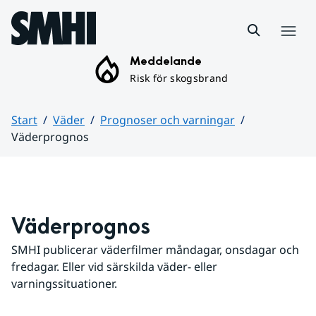
Hoppa till sidans innehåll
Meny
Meddelande
Risk för skogsbrand
Start
Väder
Prognoser och varningar
Väderprognos
Huvudinnehåll
Väderprognos
SMHI publicerar väderfilmer måndagar, onsdagar och 
fredagar. Eller vid särskilda väder- eller 
varningssituationer.