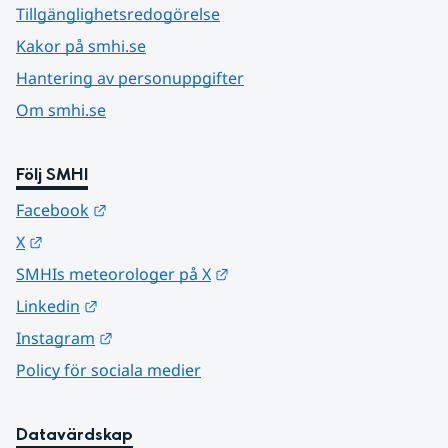
Tillgänglighetsredogörelse
Kakor på smhi.se
Hantering av personuppgifter
Om smhi.se
Följ SMHI
Länk till annan webbplats.
Facebook
Länk till annan webbplats.
X
Länk till annan webbplats.
SMHIs meteorologer på X
Länk till annan webbplats.
Linkedin
Länk till annan webbplats.
Instagram
Policy för sociala medier
Datavärdskap