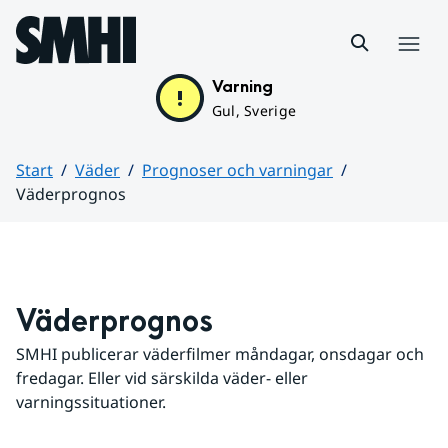
Hoppa till sidans innehåll
Meny
Varning
Gul, Sverige
Start
Väder
Prognoser och varningar
Väderprognos
Huvudinnehåll
Väderprognos
SMHI publicerar väderfilmer måndagar, onsdagar och 
fredagar. Eller vid särskilda väder- eller 
varningssituationer.