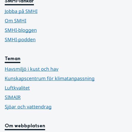
SMHI-länkar
Jobba på SMHI
Om SMHI
SMHI-bloggen
SMHI-podden
Teman
Havsmiljö i kust och hav
Kunskapscentrum för klimatanpassning
Luftkvalitet
SIMAIR
Sjöar och vattendrag
Om webbplatsen