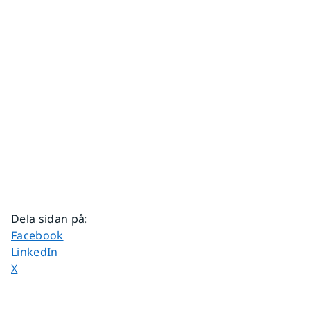
Dela sidan på
:
Dela sidan på
Facebook
Dela sidan på
LinkedIn
Dela sidan på
X