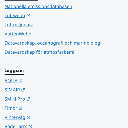
Nationella emissionsdatabasen
Länk till annan webbplats.
Luftwebb
Luftmiljödata
VattenWebb
Datavärdskap, oceanografi och marinbiologi
Datavärdskap för atmosfärkemi
Logga in
Länk till annan webbplats.
AQUA
Länk till annan webbplats.
SIMAIR
Länk till annan webbplats.
SMHI Pro
Länk till annan webbplats.
Timbr
Länk till annan webbplats.
Vinterväg
Länk till annan webbplats.
Väderlarm