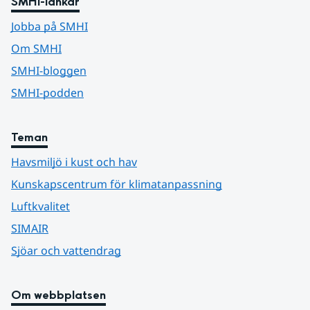
SMHI-länkar
Jobba på SMHI
Om SMHI
SMHI-bloggen
SMHI-podden
Teman
Havsmiljö i kust och hav
Kunskapscentrum för klimatanpassning
Luftkvalitet
SIMAIR
Sjöar och vattendrag
Om webbplatsen