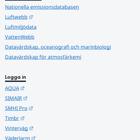
Nationella emissionsdatabasen
Länk till annan webbplats.
Luftwebb
Luftmiljödata
VattenWebb
Datavärdskap, oceanografi och marinbiologi
Datavärdskap för atmosfärkemi
Logga in
Länk till annan webbplats.
AQUA
Länk till annan webbplats.
SIMAIR
Länk till annan webbplats.
SMHI Pro
Länk till annan webbplats.
Timbr
Länk till annan webbplats.
Vinterväg
Länk till annan webbplats.
Väderlarm