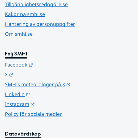
Tillgänglighetsredogörelse
Kakor på smhi.se
Hantering av personuppgifter
Om smhi.se
Följ SMHI
Länk till annan webbplats.
Facebook
Länk till annan webbplats.
X
Länk till annan webbplats.
SMHIs meteorologer på X
Länk till annan webbplats.
Linkedin
Länk till annan webbplats.
Instagram
Policy för sociala medier
Datavärdskap