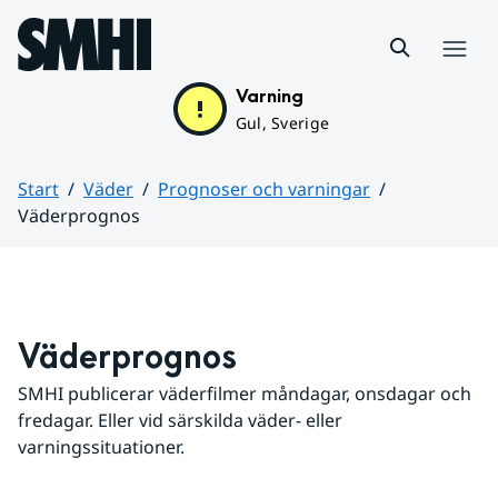
Hoppa till sidans innehåll
Meny
Varning
Gul, Sverige
Start
Väder
Prognoser och varningar
Väderprognos
Huvudinnehåll
Väderprognos
SMHI publicerar väderfilmer måndagar, onsdagar och 
fredagar. Eller vid särskilda väder- eller 
varningssituationer.