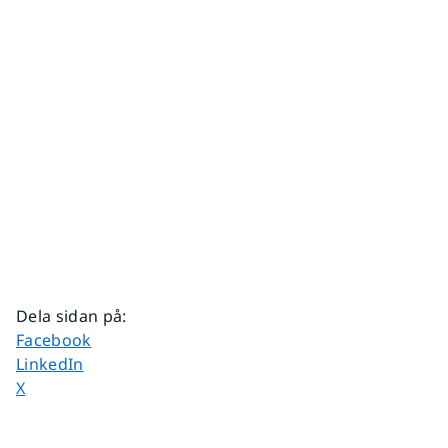
Dela sidan på
:
Dela sidan på
Facebook
Dela sidan på
LinkedIn
Dela sidan på
X