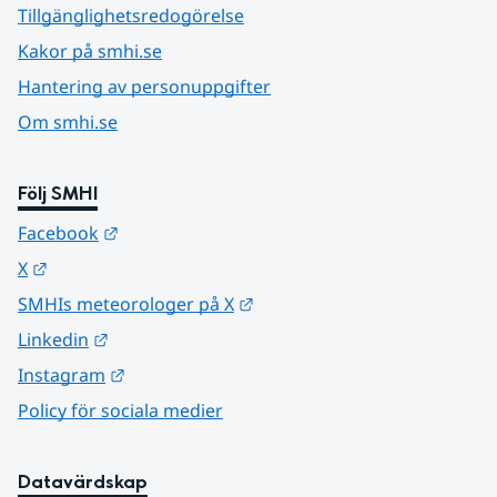
Tillgänglighetsredogörelse
Kakor på smhi.se
Hantering av personuppgifter
Om smhi.se
Följ SMHI
Länk till annan webbplats.
Facebook
Länk till annan webbplats.
X
Länk till annan webbplats.
SMHIs meteorologer på X
Länk till annan webbplats.
Linkedin
Länk till annan webbplats.
Instagram
Policy för sociala medier
Datavärdskap