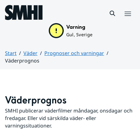
Hoppa till sidans innehåll
Meny
Varning
Gul, Sverige
Start
Väder
Prognoser och varningar
Väderprognos
Huvudinnehåll
Väderprognos
SMHI publicerar väderfilmer måndagar, onsdagar och 
fredagar. Eller vid särskilda väder- eller 
varningssituationer.