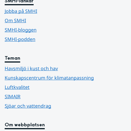
SMHI-länkar
Jobba på SMHI
Om SMHI
SMHI-bloggen
SMHI-podden
Teman
Havsmiljö i kust och hav
Kunskapscentrum för klimatanpassning
Luftkvalitet
SIMAIR
Sjöar och vattendrag
Om webbplatsen