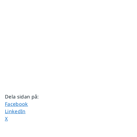
Dela sidan på
:
Dela sidan på
Facebook
Dela sidan på
LinkedIn
Dela sidan på
X