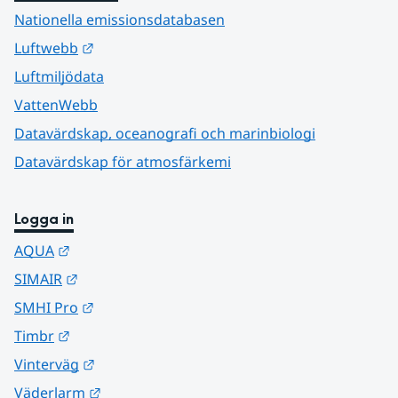
Nationella emissionsdatabasen
Länk till annan webbplats.
Luftwebb
Luftmiljödata
VattenWebb
Datavärdskap, oceanografi och marinbiologi
Datavärdskap för atmosfärkemi
Logga in
Länk till annan webbplats.
AQUA
Länk till annan webbplats.
SIMAIR
Länk till annan webbplats.
SMHI Pro
Länk till annan webbplats.
Timbr
Länk till annan webbplats.
Vinterväg
Länk till annan webbplats.
Väderlarm