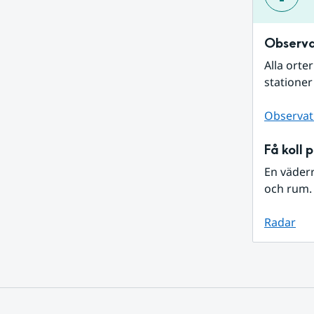
Observa
Alla orte
stationer
Observat
Få koll 
En väder
och rum. 
Radar