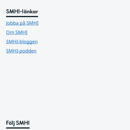
SMHI-länkar
Jobba på SMHI
Om SMHI
SMHI-bloggen
SMHI-podden
Följ SMHI