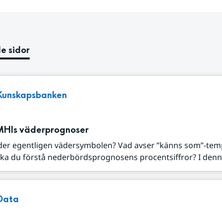
e sidor
Kunskapsbanken
MHIs väderprognoser
der egentligen vädersymbolen? Vad avser ”känns som”-tem
ka du förstå nederbördsprognosens procentsiffror? I denna
Data