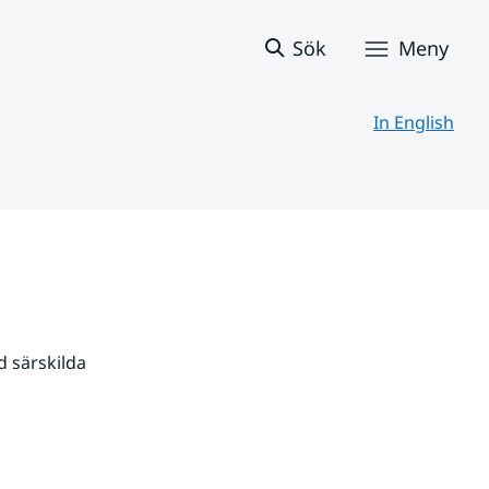
Sök
Meny
In English
 särskilda 