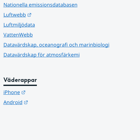
Nationella emissionsdatabasen
Länk till annan webbplats.
Luftwebb
Luftmiljödata
VattenWebb
Datavärdskap, oceanografi och marinbiologi
Datavärdskap för atmosfärkemi
Väderappar
Länk till annan webbplats.
iPhone
Länk till annan webbplats.
Android