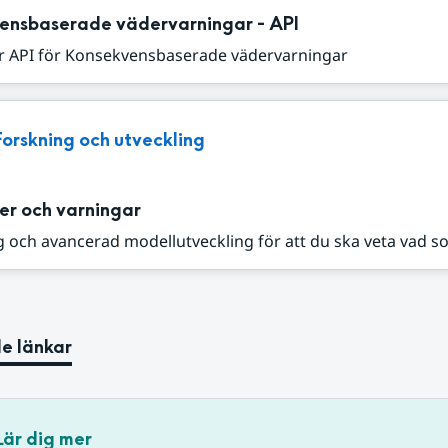
ensbaserade vädervarningar - API
r API för Konsekvensbaserade vädervarningar
Forskning och utveckling
er och varningar
 och avancerad modellutveckling för att du ska veta vad s
e länkar
Lär dig mer