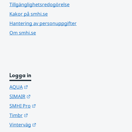
Tillgänglighetsredogörelse
Kakor på smhi.se
Hantering av personuppgifter
Om smhi.se
Logga in
Länk till annan webbplats.
AQUA
Länk till annan webbplats.
SIMAIR
Länk till annan webbplats.
SMHI Pro
Länk till annan webbplats.
Timbr
Länk till annan webbplats.
Vinterväg