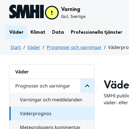
Hoppa till sidans innehåll
Varning
Gul, Sverige
Väder
Klimat
Data
Professionella tjänster
Start
Väder
Prognoser och varningar
Väderpr
varningar
och
Huvudinnehåll
Prognoser
för
Undersidor
Väder
Väde
Prognoser och varningar
SMHI public
Varningar och meddelanden
väder- eller
Väderprognos
Meteorologens kommentar