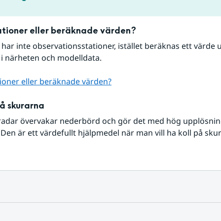
tioner eller beräknade värden?
r har inte observationsstationer, istället beräknas ett värde u
 i närheten och modelldata.
ioner eller beräknade värden?
på skurarna
radar övervakar nederbörd och gör det med hög upplösning 
Den är ett värdefullt hjälpmedel när man vill ha koll på sku