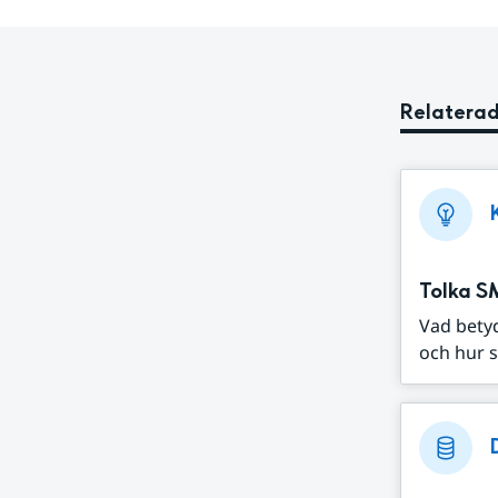
Relaterad
Tolka S
Vad bety
och hur s