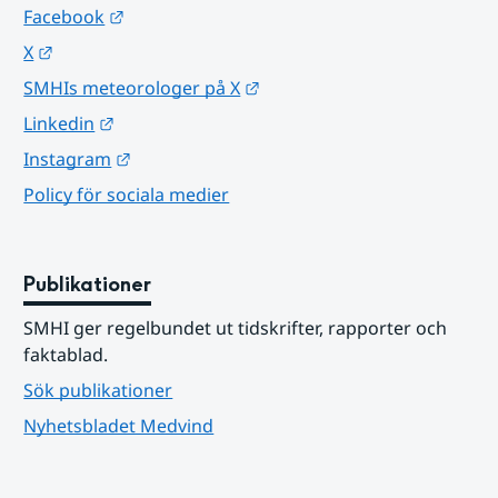
Länk till annan webbplats.
Facebook
Länk till annan webbplats.
X
Länk till annan webbplats.
SMHIs meteorologer på X
Länk till annan webbplats.
Linkedin
Länk till annan webbplats.
Instagram
Policy för sociala medier
Publikationer
SMHI ger regelbundet ut tidskrifter, rapporter och 
faktablad.
Sök publikationer
Nyhetsbladet Medvind