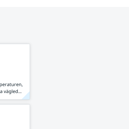
peraturen,
 vägled...