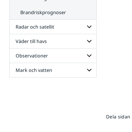
Brandriskprognoser
Radar och satellit
Väder till havs
Undersidor
för
Radar
Observationer
Undersidor
och
för
satellit
Väder
Mark och vatten
Undersidor
till
för
havs
Observationer
Undersidor
för
Mark
och
vatten
Dela sidan