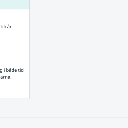
tifrån 
i både tid 
rarna.