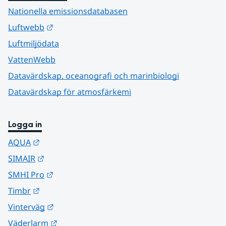
Nationella emissionsdatabasen
Länk till annan webbplats.
Luftwebb
Luftmiljödata
VattenWebb
Datavärdskap, oceanografi och marinbiologi
Datavärdskap för atmosfärkemi
Logga in
Länk till annan webbplats.
AQUA
Länk till annan webbplats.
SIMAIR
Länk till annan webbplats.
SMHI Pro
Länk till annan webbplats.
Timbr
Länk till annan webbplats.
Vinterväg
Länk till annan webbplats.
Väderlarm