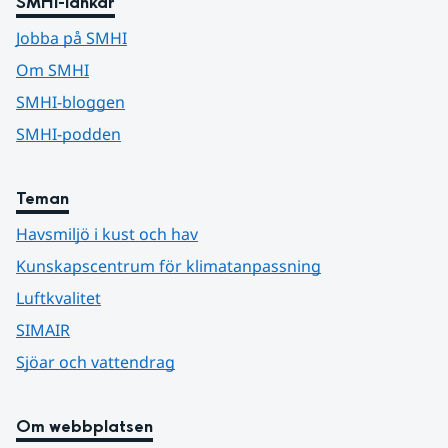
SMHI-länkar
Jobba på SMHI
Om SMHI
SMHI-bloggen
SMHI-podden
Teman
Havsmiljö i kust och hav
Kunskapscentrum för klimatanpassning
Luftkvalitet
SIMAIR
Sjöar och vattendrag
Om webbplatsen