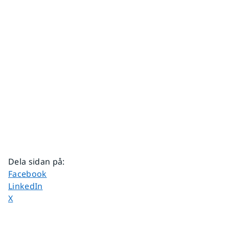
Dela sidan på
:
Dela sidan på
Facebook
Dela sidan på
LinkedIn
Dela sidan på
X