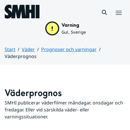
Hoppa till sidans innehåll
Meny
Varning
Gul, Sverige
Start
Väder
Prognoser och varningar
Väderprognos
Huvudinnehåll
Väderprognos
SMHI publicerar väderfilmer måndagar, onsdagar och 
fredagar. Eller vid särskilda väder- eller 
varningssituationer.