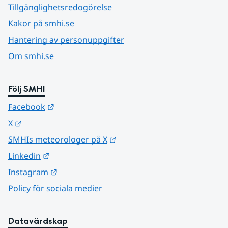
Tillgänglighetsredogörelse
Kakor på smhi.se
Hantering av personuppgifter
Om smhi.se
Följ SMHI
Länk till annan webbplats.
Facebook
Länk till annan webbplats.
X
Länk till annan webbplats.
SMHIs meteorologer på X
Länk till annan webbplats.
Linkedin
Länk till annan webbplats.
Instagram
Policy för sociala medier
Datavärdskap