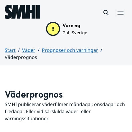
Hoppa till sidans innehåll
Meny
Varning
Gul, Sverige
Start
Väder
Prognoser och varningar
Väderprognos
Huvudinnehåll
Väderprognos
SMHI publicerar väderfilmer måndagar, onsdagar och 
fredagar. Eller vid särskilda väder- eller 
varningssituationer.