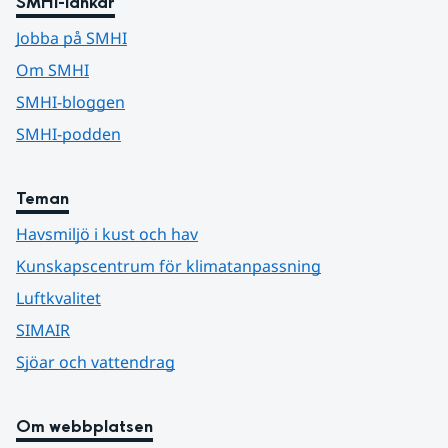
SMHI-länkar
Jobba på SMHI
Om SMHI
SMHI-bloggen
SMHI-podden
Teman
Havsmiljö i kust och hav
Kunskapscentrum för klimatanpassning
Luftkvalitet
SIMAIR
Sjöar och vattendrag
Om webbplatsen