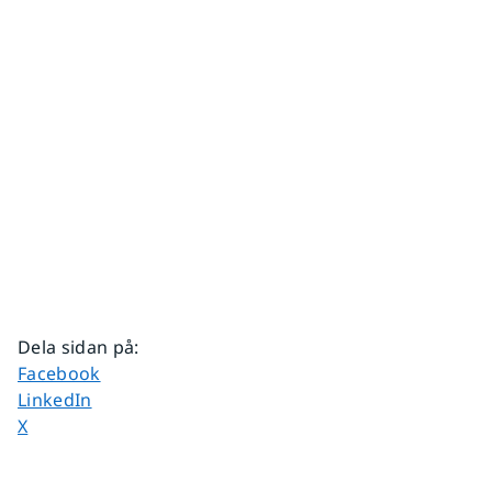
Dela sidan på
:
Dela sidan på
Facebook
Dela sidan på
LinkedIn
Dela sidan på
X