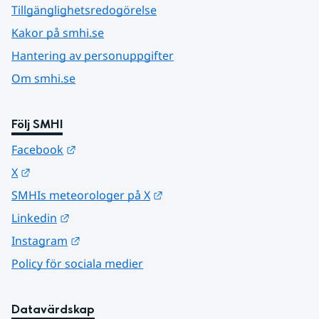
Tillgänglighetsredogörelse
Kakor på smhi.se
Hantering av personuppgifter
Om smhi.se
Följ SMHI
Länk till annan webbplats.
Facebook
Länk till annan webbplats.
X
Länk till annan webbplats.
SMHIs meteorologer på X
Länk till annan webbplats.
Linkedin
Länk till annan webbplats.
Instagram
Policy för sociala medier
Datavärdskap