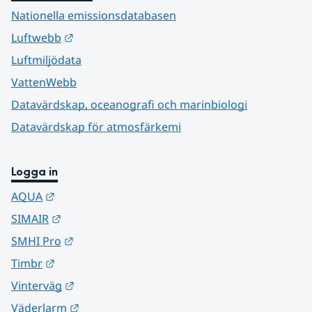
Nationella emissionsdatabasen
Länk till annan webbplats.
Luftwebb
Luftmiljödata
VattenWebb
Datavärdskap, oceanografi och marinbiologi
Datavärdskap för atmosfärkemi
Logga in
Länk till annan webbplats.
AQUA
Länk till annan webbplats.
SIMAIR
Länk till annan webbplats.
SMHI Pro
Länk till annan webbplats.
Timbr
Länk till annan webbplats.
Vinterväg
Länk till annan webbplats.
Väderlarm