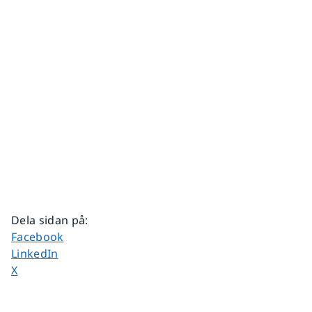
Dela sidan på
:
Dela sidan på
Facebook
Dela sidan på
LinkedIn
Dela sidan på
X