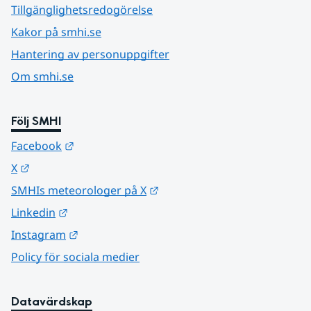
Tillgänglighetsredogörelse
Kakor på smhi.se
Hantering av personuppgifter
Om smhi.se
Följ SMHI
Länk till annan webbplats.
Facebook
Länk till annan webbplats.
X
Länk till annan webbplats.
SMHIs meteorologer på X
Länk till annan webbplats.
Linkedin
Länk till annan webbplats.
Instagram
Policy för sociala medier
Datavärdskap