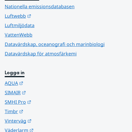
Nationella emissionsdatabasen
Länk till annan webbplats.
Luftwebb
Luftmiljödata
VattenWebb
Datavärdskap, oceanografi och marinbiologi
Datavärdskap för atmosfärkemi
Logga in
Länk till annan webbplats.
AQUA
Länk till annan webbplats.
SIMAIR
Länk till annan webbplats.
SMHI Pro
Länk till annan webbplats.
Timbr
Länk till annan webbplats.
Vinterväg
Länk till annan webbplats.
Väderlarm