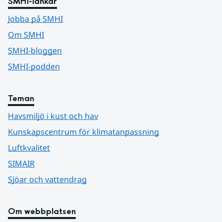
SMHI-länkar
Jobba på SMHI
Om SMHI
SMHI-bloggen
SMHI-podden
Teman
Havsmiljö i kust och hav
Kunskapscentrum för klimatanpassning
Luftkvalitet
SIMAIR
Sjöar och vattendrag
Om webbplatsen