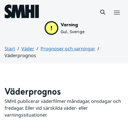
Hoppa till sidans innehåll
Meny
Varning
Gul, Sverige
Start
Väder
Prognoser och varningar
Väderprognos
Huvudinnehåll
Väderprognos
SMHI publicerar väderfilmer måndagar, onsdagar och 
fredagar. Eller vid särskilda väder- eller 
varningssituationer.