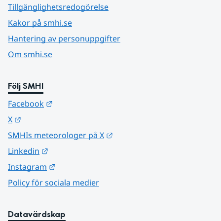
Tillgänglighetsredogörelse
Kakor på smhi.se
Hantering av personuppgifter
Om smhi.se
Följ SMHI
Länk till annan webbplats.
Facebook
Länk till annan webbplats.
X
Länk till annan webbplats.
SMHIs meteorologer på X
Länk till annan webbplats.
Linkedin
Länk till annan webbplats.
Instagram
Policy för sociala medier
Datavärdskap