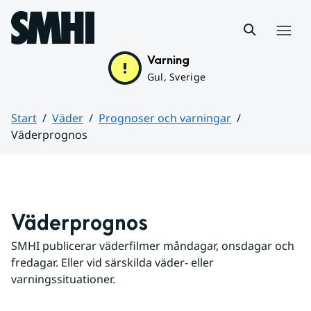
Hoppa till sidans innehåll
Meny
Varning
Gul, Sverige
Start
Väder
Prognoser och varningar
Väderprognos
Huvudinnehåll
Väderprognos
SMHI publicerar väderfilmer måndagar, onsdagar och 
fredagar. Eller vid särskilda väder- eller 
varningssituationer.