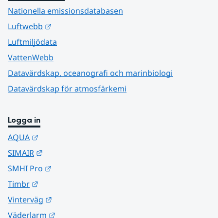
Nationella emissionsdatabasen
Länk till annan webbplats.
Luftwebb
Luftmiljödata
VattenWebb
Datavärdskap, oceanografi och marinbiologi
Datavärdskap för atmosfärkemi
Logga in
Länk till annan webbplats.
AQUA
Länk till annan webbplats.
SIMAIR
Länk till annan webbplats.
SMHI Pro
Länk till annan webbplats.
Timbr
Länk till annan webbplats.
Vinterväg
Länk till annan webbplats.
Väderlarm