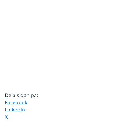
Dela sidan på
:
Dela sidan på
Facebook
Dela sidan på
LinkedIn
Dela sidan på
X