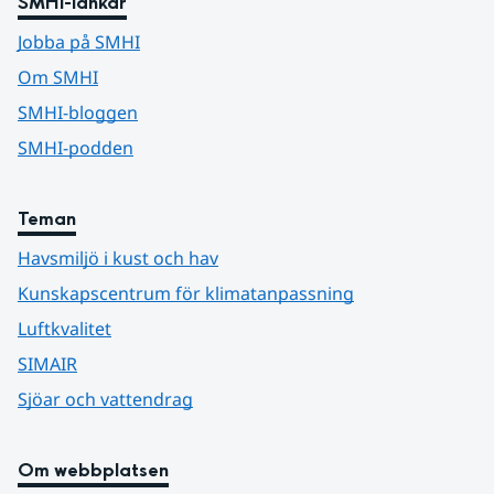
SMHI-länkar
Jobba på SMHI
Om SMHI
SMHI-bloggen
SMHI-podden
Teman
Havsmiljö i kust och hav
Kunskapscentrum för klimatanpassning
Luftkvalitet
SIMAIR
Sjöar och vattendrag
Om webbplatsen