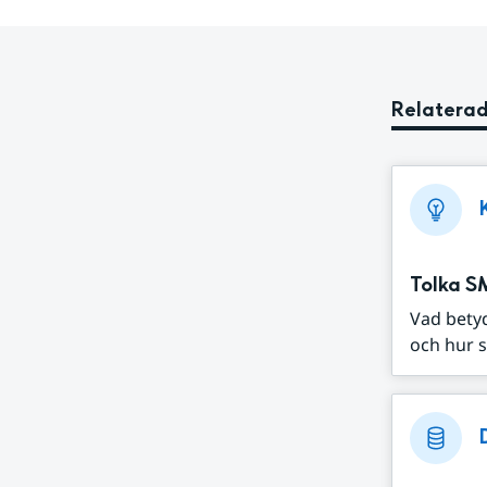
Relaterad
Tolka S
Vad bety
och hur s