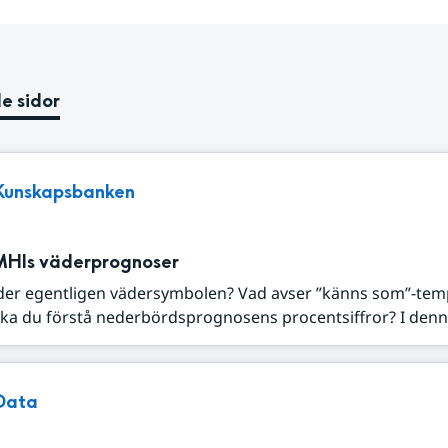
e sidor
Kunskapsbanken
MHIs väderprognoser
der egentligen vädersymbolen? Vad avser ”känns som”-tem
ka du förstå nederbördsprognosens procentsiffror? I denna
Data