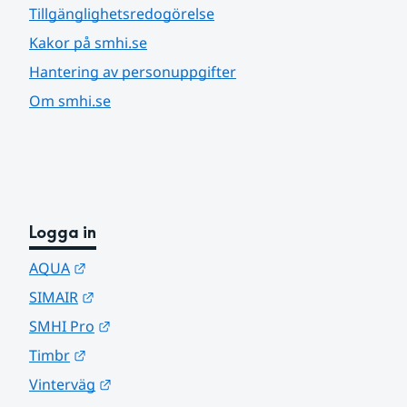
Tillgänglighetsredogörelse
Kakor på smhi.se
Hantering av personuppgifter
Om smhi.se
Logga in
Länk till annan webbplats.
AQUA
Länk till annan webbplats.
SIMAIR
Länk till annan webbplats.
SMHI Pro
Länk till annan webbplats.
Timbr
Länk till annan webbplats.
Vinterväg