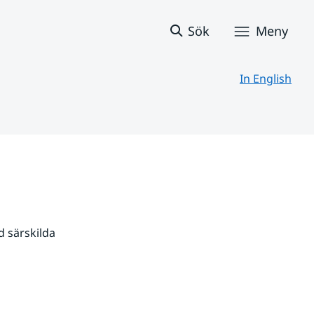
Sök
Meny
In English
 särskilda 