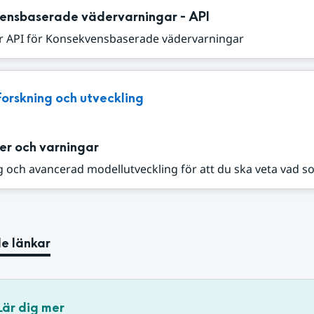
ensbaserade vädervarningar - API
r API för Konsekvensbaserade vädervarningar
Forskning och utveckling
er och varningar
 och avancerad modellutveckling för att du ska veta vad s
e länkar
Lär dig mer