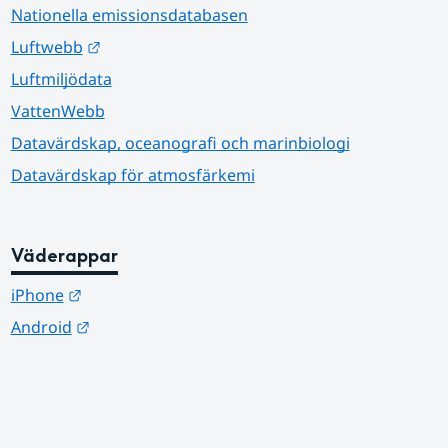
Nationella emissionsdatabasen
Länk till annan webbplats.
Luftwebb
Luftmiljödata
VattenWebb
Datavärdskap, oceanografi och marinbiologi
Datavärdskap för atmosfärkemi
Väderappar
Länk till annan webbplats.
iPhone
Länk till annan webbplats.
Android