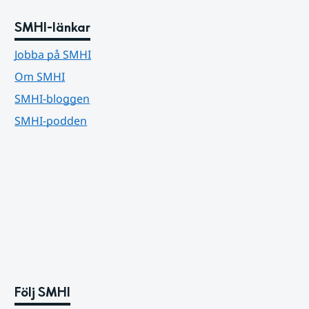
SMHI-länkar
Jobba på SMHI
Om SMHI
SMHI-bloggen
SMHI-podden
Följ SMHI