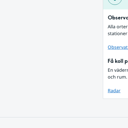
Observa
Alla orte
stationer
Observat
Få koll 
En väder
och rum. 
Radar