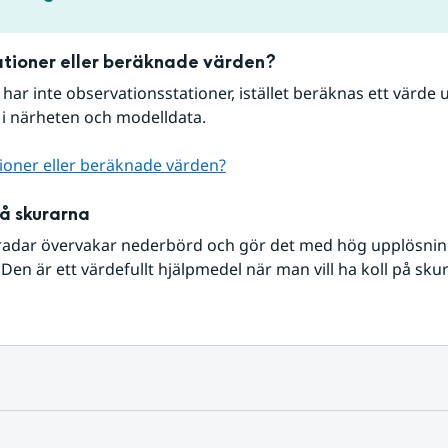
tioner eller beräknade värden?
r har inte observationsstationer, istället beräknas ett värde u
 i närheten och modelldata.
ioner eller beräknade värden?
på skurarna
radar övervakar nederbörd och gör det med hög upplösning 
Den är ett värdefullt hjälpmedel när man vill ha koll på sku