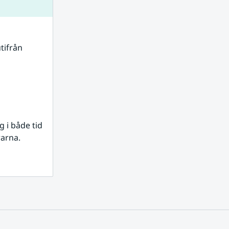
tifrån 
i både tid 
rarna.