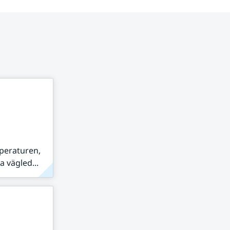
peraturen,
 vägled...