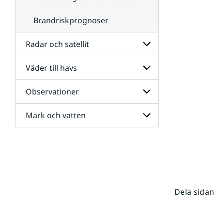
Brandriskprognoser
Radar och satellit
Väder till havs
Undersidor
för
Radar
Observationer
Undersidor
och
för
satellit
Väder
Mark och vatten
Undersidor
till
för
havs
Observationer
Undersidor
för
Mark
och
vatten
Dela sidan