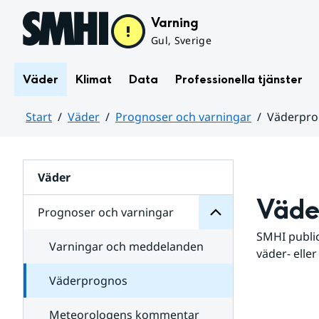
Hoppa till sidans innehåll
Varning
Gul, Sverige
Väder
Klimat
Data
Professionella tjänster
Start
Väder
Prognoser och varningar
Väderpr
varningar
och
Huvudinnehåll
Prognoser
för
Undersidor
Väder
Väde
Prognoser och varningar
SMHI public
Varningar och meddelanden
väder- eller
Väderprognos
Meteorologens kommentar