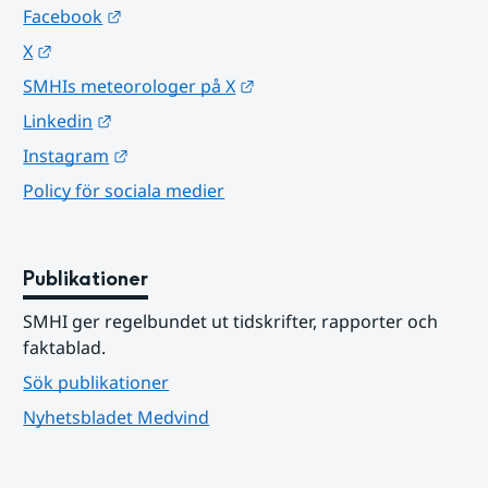
Länk till annan webbplats.
Facebook
Länk till annan webbplats.
X
Länk till annan webbplats.
SMHIs meteorologer på X
Länk till annan webbplats.
Linkedin
Länk till annan webbplats.
Instagram
Policy för sociala medier
Publikationer
SMHI ger regelbundet ut tidskrifter, rapporter och 
faktablad.
Sök publikationer
Nyhetsbladet Medvind