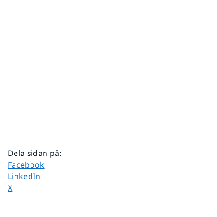
Dela sidan på
:
Dela sidan på
Facebook
Dela sidan på
LinkedIn
Dela sidan på
X