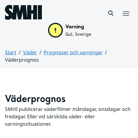
Hoppa till sidans innehåll
Meny
Varning
Gul, Sverige
Start
Väder
Prognoser och varningar
Väderprognos
Huvudinnehåll
Väderprognos
SMHI publicerar väderfilmer måndagar, onsdagar och 
fredagar. Eller vid särskilda väder- eller 
varningssituationer.