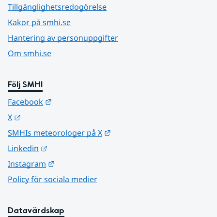
Tillgänglighetsredogörelse
Kakor på smhi.se
Hantering av personuppgifter
Om smhi.se
Följ SMHI
Länk till annan webbplats.
Facebook
Länk till annan webbplats.
X
Länk till annan webbplats.
SMHIs meteorologer på X
Länk till annan webbplats.
Linkedin
Länk till annan webbplats.
Instagram
Policy för sociala medier
Datavärdskap