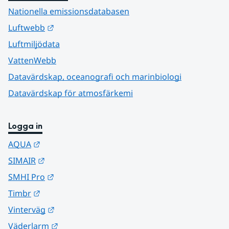
Nationella emissionsdatabasen
Länk till annan webbplats.
Luftwebb
Luftmiljödata
VattenWebb
Datavärdskap, oceanografi och marinbiologi
Datavärdskap för atmosfärkemi
Logga in
Länk till annan webbplats.
AQUA
Länk till annan webbplats.
SIMAIR
Länk till annan webbplats.
SMHI Pro
Länk till annan webbplats.
Timbr
Länk till annan webbplats.
Vinterväg
Länk till annan webbplats.
Väderlarm