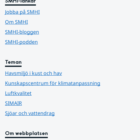
SMHI-länkar
Jobba på SMHI
Om SMHI
SMHI-bloggen
SMHI-podden
Teman
Havsmiljö i kust och hav
Kunskapscentrum för klimatanpassning
Luftkvalitet
SIMAIR
Sjöar och vattendrag
Om webbplatsen