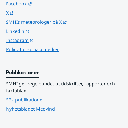
Länk till annan webbplats.
Facebook
Länk till annan webbplats.
X
Länk till annan webbplats.
SMHIs meteorologer på X
Länk till annan webbplats.
Linkedin
Länk till annan webbplats.
Instagram
Policy för sociala medier
Publikationer
SMHI ger regelbundet ut tidskrifter, rapporter och 
faktablad.
Sök publikationer
Nyhetsbladet Medvind