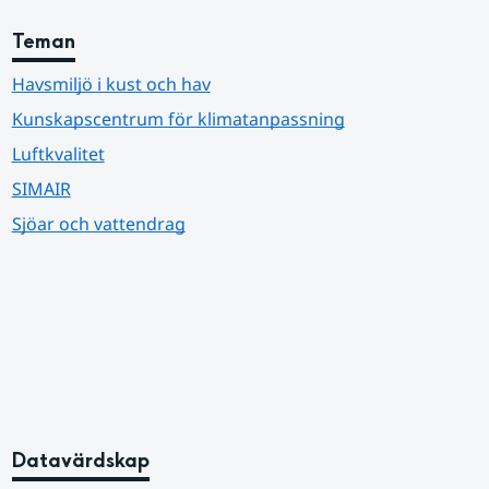
Teman
Havsmiljö i kust och hav
Kunskapscentrum för klimatanpassning
Luftkvalitet
SIMAIR
Sjöar och vattendrag
Datavärdskap