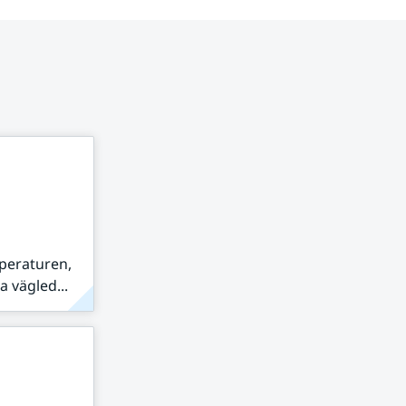
peraturen,
 vägled...