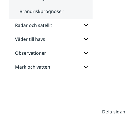
Brandriskprognoser
Radar och satellit
Väder till havs
Undersidor
för
Radar
Observationer
Undersidor
och
för
satellit
Väder
Mark och vatten
Undersidor
till
för
havs
Observationer
Undersidor
för
Mark
och
vatten
Dela sidan