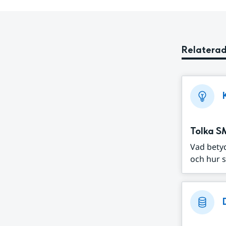
Relaterad
Tolka S
Vad bety
och hur s