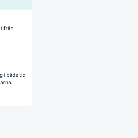
tifrån 
i både tid 
rarna.