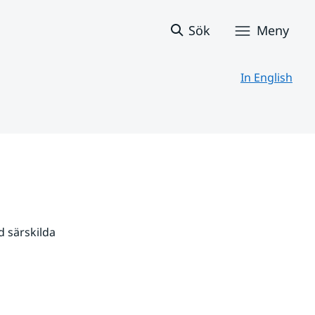
Sök
Meny
In English
 särskilda 