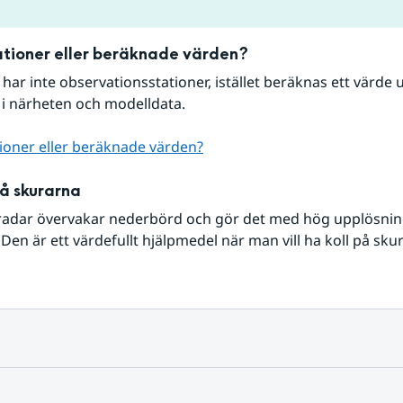
tioner eller beräknade värden?
r har inte observationsstationer, istället beräknas ett värde u
 i närheten och modelldata.
ioner eller beräknade värden?
på skurarna
radar övervakar nederbörd och gör det med hög upplösning 
Den är ett värdefullt hjälpmedel när man vill ha koll på sku