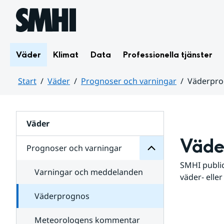
Hoppa till sidans innehåll
Väder
Klimat
Data
Professionella tjänster
Start
Väder
Prognoser och varningar
Väderpr
varningar
och
Huvudinnehåll
Prognoser
för
Undersidor
Väder
Väde
Prognoser och varningar
SMHI public
Varningar och meddelanden
väder- eller
Väderprognos
Meteorologens kommentar