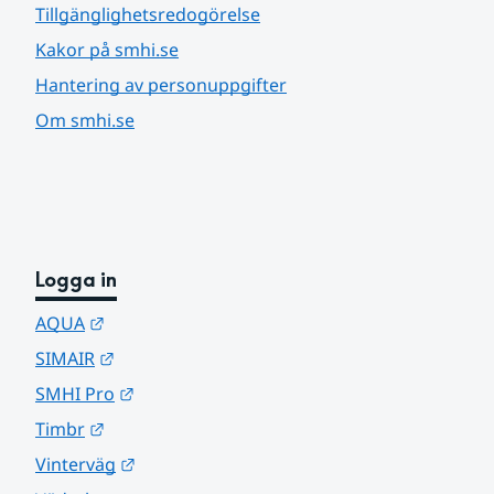
Tillgänglighetsredogörelse
Kakor på smhi.se
Hantering av personuppgifter
Om smhi.se
Logga in
Länk till annan webbplats.
AQUA
Länk till annan webbplats.
SIMAIR
Länk till annan webbplats.
SMHI Pro
Länk till annan webbplats.
Timbr
Länk till annan webbplats.
Vinterväg