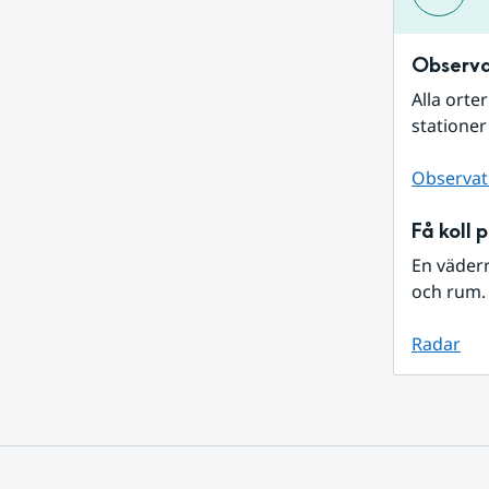
Observa
Alla orte
stationer
Observat
Få koll 
En väder
och rum. 
Radar