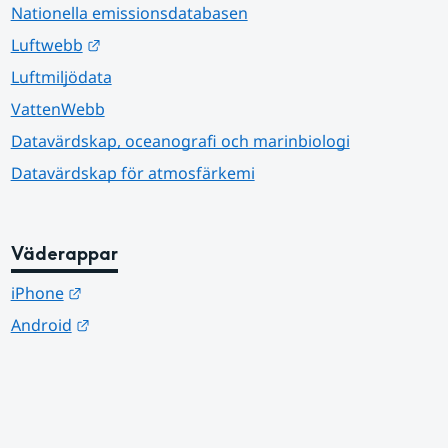
Nationella emissionsdatabasen
Länk till annan webbplats.
Luftwebb
Luftmiljödata
VattenWebb
Datavärdskap, oceanografi och marinbiologi
Datavärdskap för atmosfärkemi
Väderappar
Länk till annan webbplats.
iPhone
Länk till annan webbplats.
Android