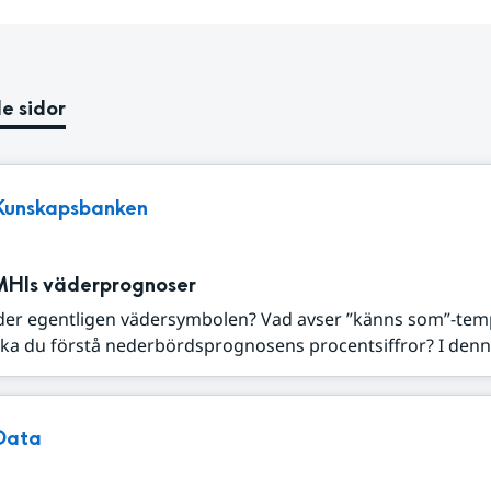
e sidor
Kunskapsbanken
MHIs väderprognoser
der egentligen vädersymbolen? Vad avser ”känns som”-tem
ka du förstå nederbördsprognosens procentsiffror? I denna
Data