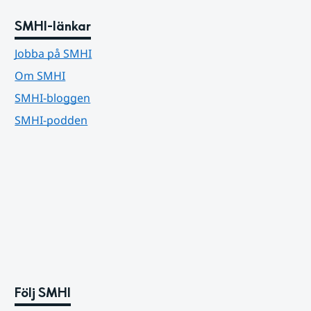
SMHI-länkar
Jobba på SMHI
Om SMHI
SMHI-bloggen
SMHI-podden
Följ SMHI