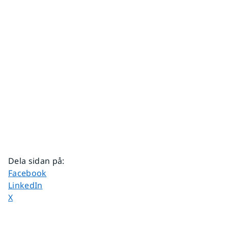
Dela sidan på
:
Dela sidan på
Facebook
Dela sidan på
LinkedIn
Dela sidan på
X