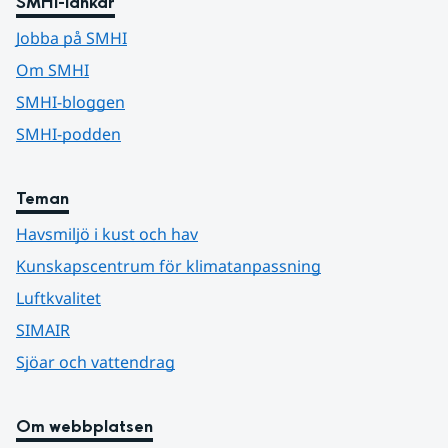
SMHI-länkar
Jobba på SMHI
Om SMHI
SMHI-bloggen
SMHI-podden
Teman
Havsmiljö i kust och hav
Kunskapscentrum för klimatanpassning
Luftkvalitet
SIMAIR
Sjöar och vattendrag
Om webbplatsen