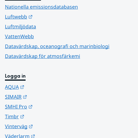
Nationella emissionsdatabasen
Länk till annan webbplats.
Luftwebb
Luftmiljödata
VattenWebb
Datavärdskap, oceanografi och marinbiologi
Datavärdskap för atmosfärkemi
Logga in
Länk till annan webbplats.
AQUA
Länk till annan webbplats.
SIMAIR
Länk till annan webbplats.
SMHI Pro
Länk till annan webbplats.
Timbr
Länk till annan webbplats.
Vinterväg
Länk till annan webbplats.
Väderlarm