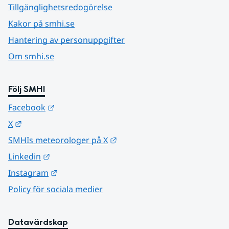
Tillgänglighetsredogörelse
Kakor på smhi.se
Hantering av personuppgifter
Om smhi.se
Följ SMHI
Länk till annan webbplats.
Facebook
Länk till annan webbplats.
X
Länk till annan webbplats.
SMHIs meteorologer på X
Länk till annan webbplats.
Linkedin
Länk till annan webbplats.
Instagram
Policy för sociala medier
Datavärdskap