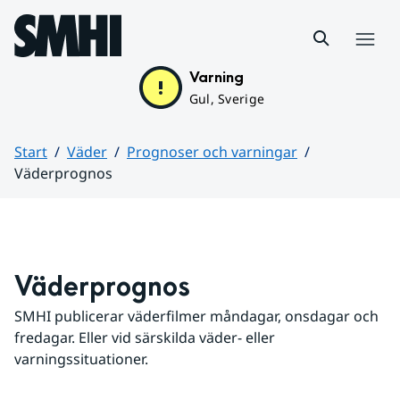
Hoppa till sidans innehåll
Meny
Varning
Gul, Sverige
Start
Väder
Prognoser och varningar
Väderprognos
Huvudinnehåll
Väderprognos
SMHI publicerar väderfilmer måndagar, onsdagar och 
fredagar. Eller vid särskilda väder- eller 
varningssituationer.