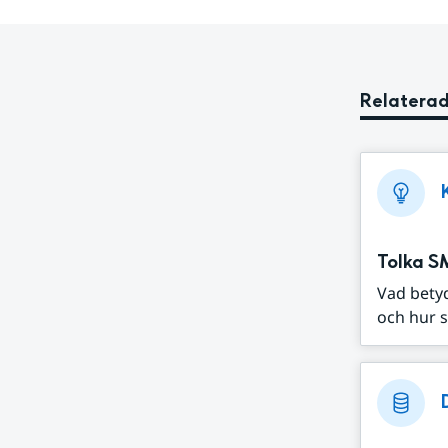
Relaterad
Tolka S
Vad bety
och hur s