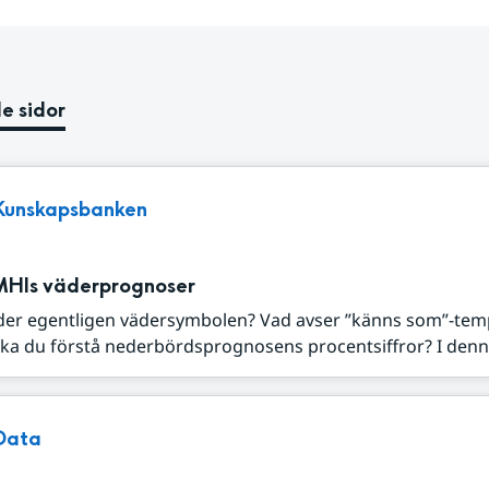
e sidor
Kunskapsbanken
MHIs väderprognoser
der egentligen vädersymbolen? Vad avser ”känns som”-tem
ka du förstå nederbördsprognosens procentsiffror? I denna
Data