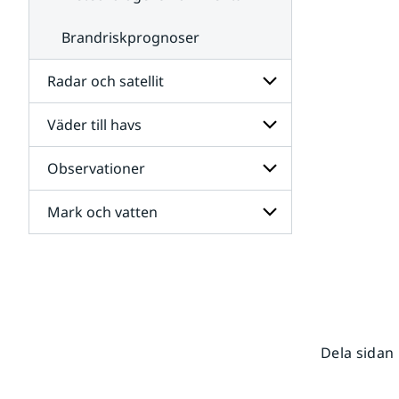
Brandriskprognoser
Radar och satellit
Väder till havs
Undersidor
för
Radar
Observationer
Undersidor
och
för
satellit
Väder
Mark och vatten
Undersidor
till
för
havs
Observationer
Undersidor
för
Mark
och
vatten
Dela sidan