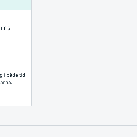
tifrån 
i både tid 
rarna.