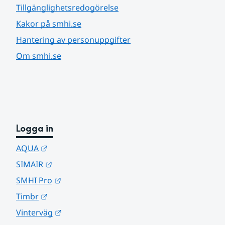
Tillgänglighetsredogörelse
Kakor på smhi.se
Hantering av personuppgifter
Om smhi.se
Logga in
Länk till annan webbplats.
AQUA
Länk till annan webbplats.
SIMAIR
Länk till annan webbplats.
SMHI Pro
Länk till annan webbplats.
Timbr
Länk till annan webbplats.
Vinterväg