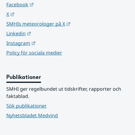
Länk till annan webbplats.
Facebook
Länk till annan webbplats.
X
Länk till annan webbplats.
SMHIs meteorologer på X
Länk till annan webbplats.
Linkedin
Länk till annan webbplats.
Instagram
Policy för sociala medier
Publikationer
SMHI ger regelbundet ut tidskrifter, rapporter och 
faktablad.
Sök publikationer
Nyhetsbladet Medvind