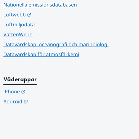
Nationella emissionsdatabasen
Länk till annan webbplats.
Luftwebb
Luftmiljödata
VattenWebb
Datavärdskap, oceanografi och marinbiologi
Datavärdskap för atmosfärkemi
Väderappar
Länk till annan webbplats.
iPhone
Länk till annan webbplats.
Android