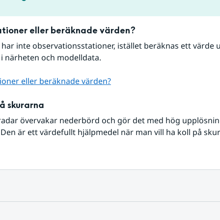
tioner eller beräknade värden?
r har inte observationsstationer, istället beräknas ett värde u
 i närheten och modelldata.
ioner eller beräknade värden?
på skurarna
radar övervakar nederbörd och gör det med hög upplösning 
Den är ett värdefullt hjälpmedel när man vill ha koll på sku