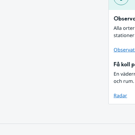
Observa
Alla orte
stationer
Observat
Få koll 
En väder
och rum. 
Radar