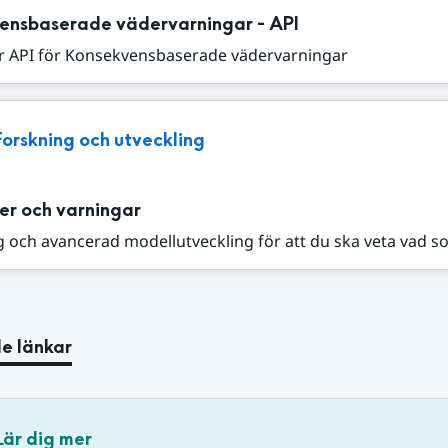
ensbaserade vädervarningar - API
r API för Konsekvensbaserade vädervarningar
Forskning och utveckling
er och varningar
 och avancerad modellutveckling för att du ska veta vad s
e länkar
Lär dig mer