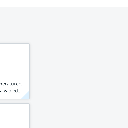
peraturen,
 vägled...