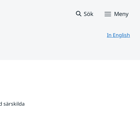
Sök
Meny
In English
 särskilda 