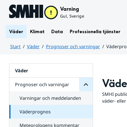
Hoppa till sidans innehåll
Varning
Gul, Sverige
Väder
Klimat
Data
Professionella tjänster
Start
Väder
Prognoser och varningar
Väderpr
varningar
och
Huvudinnehåll
Prognoser
för
Undersidor
Väder
Väde
Prognoser och varningar
SMHI public
Varningar och meddelanden
väder- eller
Väderprognos
Meteorologens kommentar