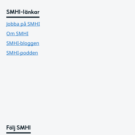
SMHI-länkar
Jobba på SMHI
Om SMHI
SMHI-bloggen
SMHI-podden
Följ SMHI