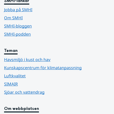
SMHI-länkar
Jobba på SMHI
Om SMHI
SMHI-bloggen
SMHI-podden
Teman
Havsmiljö i kust och hav
Kunskapscentrum för klimatanpassning
Luftkvalitet
SIMAIR
Sjöar och vattendrag
Om webbplatsen