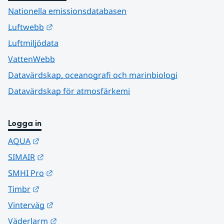
Nationella emissionsdatabasen
Länk till annan webbplats.
Luftwebb
Luftmiljödata
VattenWebb
Datavärdskap, oceanografi och marinbiologi
Datavärdskap för atmosfärkemi
Logga in
Länk till annan webbplats.
AQUA
Länk till annan webbplats.
SIMAIR
Länk till annan webbplats.
SMHI Pro
Länk till annan webbplats.
Timbr
Länk till annan webbplats.
Vinterväg
Länk till annan webbplats.
Väderlarm