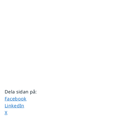
Dela sidan på
:
Dela sidan på
Facebook
Dela sidan på
LinkedIn
Dela sidan på
X