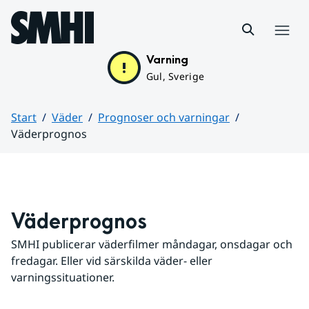
Hoppa till sidans innehåll
Meny
Varning
Gul, Sverige
Start
Väder
Prognoser och varningar
Väderprognos
Huvudinnehåll
Väderprognos
SMHI publicerar väderfilmer måndagar, onsdagar och 
fredagar. Eller vid särskilda väder- eller 
varningssituationer.