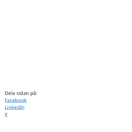
Dela sidan på
:
Dela sidan på
Facebook
Dela sidan på
LinkedIn
Dela sidan på
X