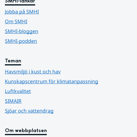
SMHI-länkar
Jobba på SMHI
Om SMHI
SMHI-bloggen
SMHI-podden
Teman
Havsmiljö i kust och hav
Kunskapscentrum för klimatanpassning
Luftkvalitet
SIMAIR
Sjöar och vattendrag
Om webbplatsen