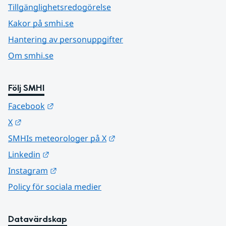
Tillgänglighetsredogörelse
Kakor på smhi.se
Hantering av personuppgifter
Om smhi.se
Följ SMHI
Länk till annan webbplats.
Facebook
Länk till annan webbplats.
X
Länk till annan webbplats.
SMHIs meteorologer på X
Länk till annan webbplats.
Linkedin
Länk till annan webbplats.
Instagram
Policy för sociala medier
Datavärdskap