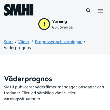
Hoppa till sidans innehåll
Meny
Varning
Gul, Sverige
Start
Väder
Prognoser och varningar
Väderprognos
Huvudinnehåll
Väderprognos
SMHI publicerar väderfilmer måndagar, onsdagar och 
fredagar. Eller vid särskilda väder- eller 
varningssituationer.