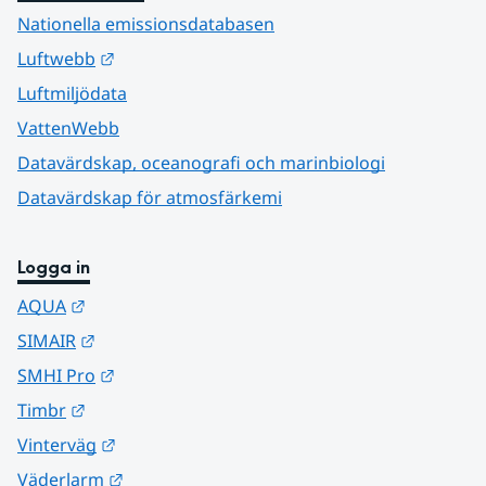
Nationella emissionsdatabasen
Länk till annan webbplats.
Luftwebb
Luftmiljödata
VattenWebb
Datavärdskap, oceanografi och marinbiologi
Datavärdskap för atmosfärkemi
Logga in
Länk till annan webbplats.
AQUA
Länk till annan webbplats.
SIMAIR
Länk till annan webbplats.
SMHI Pro
Länk till annan webbplats.
Timbr
Länk till annan webbplats.
Vinterväg
Länk till annan webbplats.
Väderlarm