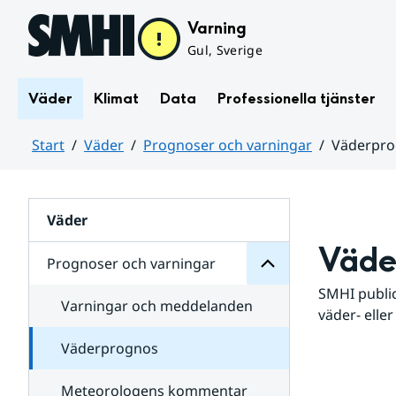
Hoppa till sidans innehåll
Varning
Gul, Sverige
Väder
Klimat
Data
Professionella tjänster
Start
Väder
Prognoser och varningar
Väderpr
varningar
och
Huvudinnehåll
Prognoser
för
Undersidor
Väder
Väde
Prognoser och varningar
SMHI public
Varningar och meddelanden
väder- eller
Väderprognos
Meteorologens kommentar