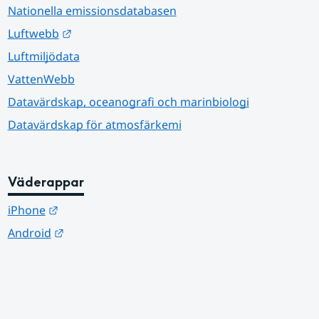
Nationella emissionsdatabasen
Länk till annan webbplats.
Luftwebb
Luftmiljödata
VattenWebb
Datavärdskap, oceanografi och marinbiologi
Datavärdskap för atmosfärkemi
Väderappar
Länk till annan webbplats.
iPhone
Länk till annan webbplats.
Android