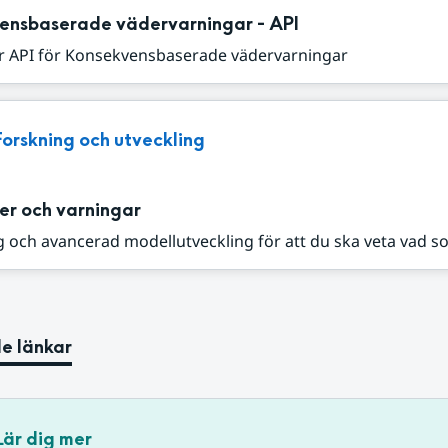
ensbaserade vädervarningar - API
r API för Konsekvensbaserade vädervarningar
Forskning och utveckling
er och varningar
 och avancerad modellutveckling för att du ska veta vad s
e länkar
Lär dig mer