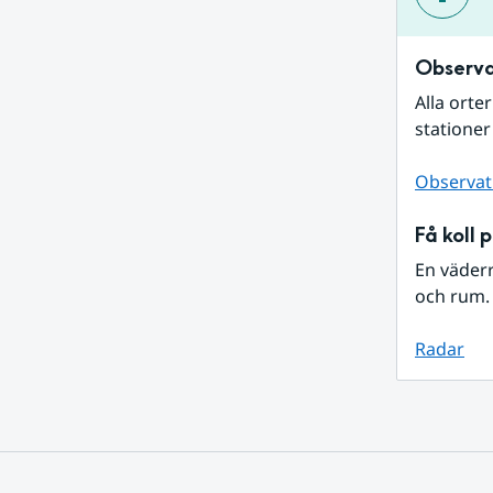
Observa
Alla orte
stationer
Observat
Få koll 
En väder
och rum. 
Radar