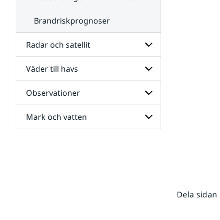
Brandriskprognoser
Radar och satellit
Väder till havs
Undersidor
för
Radar
Observationer
Undersidor
och
för
satellit
Väder
Mark och vatten
Undersidor
till
för
havs
Observationer
Undersidor
för
Mark
och
vatten
Dela sidan