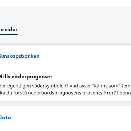
e sidor
Kunskapsbanken
MHIs väderprognoser
der egentligen vädersymbolen? Vad avser ”känns som”-tem
ka du förstå nederbördsprognosens procentsiffror? I denna
Data