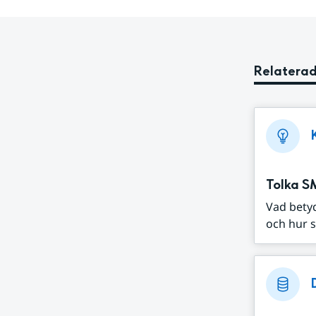
Relaterad
Tolka S
Vad bety
och hur s