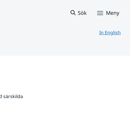
Sök
Meny
In English
 särskilda 