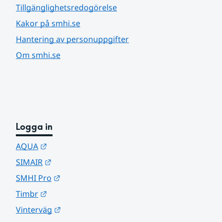
Tillgänglighetsredogörelse
Kakor på smhi.se
Hantering av personuppgifter
Om smhi.se
Logga in
Länk till annan webbplats.
AQUA
Länk till annan webbplats.
SIMAIR
Länk till annan webbplats.
SMHI Pro
Länk till annan webbplats.
Timbr
Länk till annan webbplats.
Vinterväg