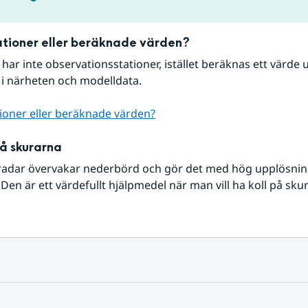
tioner eller beräknade värden?
r har inte observationsstationer, istället beräknas ett värde u
 i närheten och modelldata.
ioner eller beräknade värden?
på skurarna
radar övervakar nederbörd och gör det med hög upplösning 
Den är ett värdefullt hjälpmedel när man vill ha koll på sku