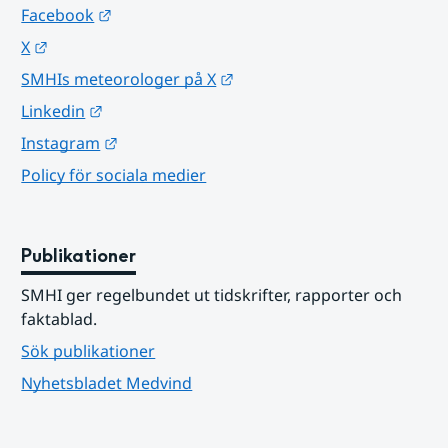
Länk till annan webbplats.
Facebook
Länk till annan webbplats.
X
Länk till annan webbplats.
SMHIs meteorologer på X
Länk till annan webbplats.
Linkedin
Länk till annan webbplats.
Instagram
Policy för sociala medier
Publikationer
SMHI ger regelbundet ut tidskrifter, rapporter och 
faktablad.
Sök publikationer
Nyhetsbladet Medvind