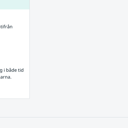
tifrån 
i både tid 
rarna.