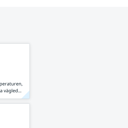
peraturen,
 vägled...