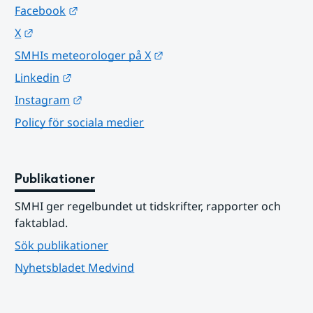
Länk till annan webbplats.
Facebook
Länk till annan webbplats.
X
Länk till annan webbplats.
SMHIs meteorologer på X
Länk till annan webbplats.
Linkedin
Länk till annan webbplats.
Instagram
Policy för sociala medier
Publikationer
SMHI ger regelbundet ut tidskrifter, rapporter och 
faktablad.
Sök publikationer
Nyhetsbladet Medvind