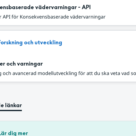
ensbaserade vädervarningar - API
r API för Konsekvensbaserade vädervarningar
Forskning och utveckling
er och varningar
 och avancerad modellutveckling för att du ska veta vad s
e länkar
Lär dig mer