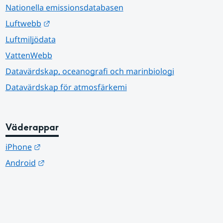
Nationella emissionsdatabasen
Länk till annan webbplats.
Luftwebb
Luftmiljödata
VattenWebb
Datavärdskap, oceanografi och marinbiologi
Datavärdskap för atmosfärkemi
Väderappar
Länk till annan webbplats.
iPhone
Länk till annan webbplats.
Android