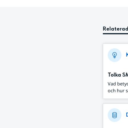
Relaterad
Tolka S
Vad bety
och hur s