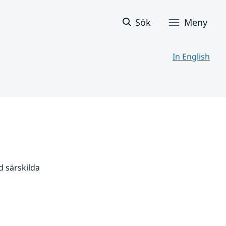
Sök
Meny
In English
 särskilda 