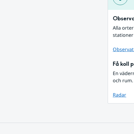
Observa
Alla orte
stationer
Observat
Få koll 
En väder
och rum. 
Radar