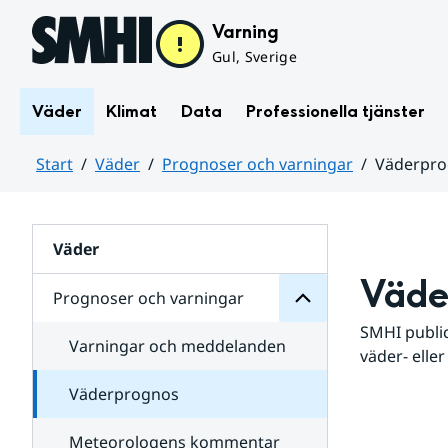
Hoppa till sidans innehåll
Varning
Gul, Sverige
Väder
Klimat
Data
Professionella tjänster
Start
Väder
Prognoser och varningar
Väderpr
varningar
och
Huvudinnehåll
Prognoser
för
Undersidor
Väder
Väde
Prognoser och varningar
SMHI public
Varningar och meddelanden
väder- eller
Väderprognos
Meteorologens kommentar