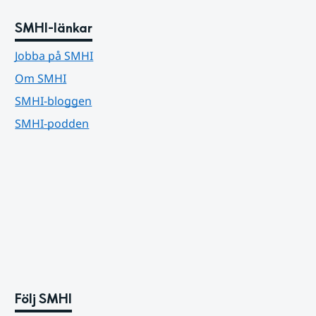
SMHI-länkar
Jobba på SMHI
Om SMHI
SMHI-bloggen
SMHI-podden
Följ SMHI