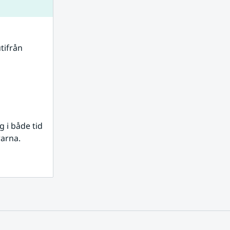
tifrån 
i både tid 
rarna.