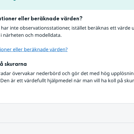
tioner eller beräknade värden?
r har inte observationsstationer, istället beräknas ett värde u
 i närheten och modelldata.
ioner eller beräknade värden?
på skurarna
radar övervakar nederbörd och gör det med hög upplösning 
Den är ett värdefullt hjälpmedel när man vill ha koll på sku