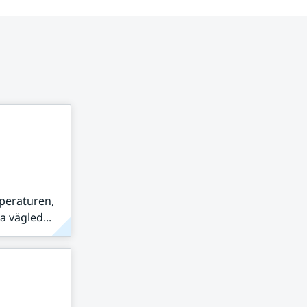
peraturen,
 vägled...