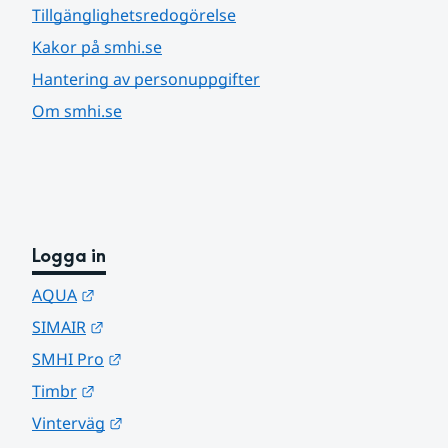
Tillgänglighetsredogörelse
Kakor på smhi.se
Hantering av personuppgifter
Om smhi.se
Logga in
Länk till annan webbplats.
AQUA
Länk till annan webbplats.
SIMAIR
Länk till annan webbplats.
SMHI Pro
Länk till annan webbplats.
Timbr
Länk till annan webbplats.
Vinterväg