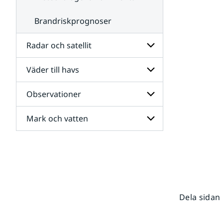
Brandriskprognoser
Radar och satellit
Väder till havs
Undersidor
för
Radar
Observationer
Undersidor
och
för
satellit
Väder
Mark och vatten
Undersidor
till
för
havs
Observationer
Undersidor
för
Mark
och
vatten
Dela sidan