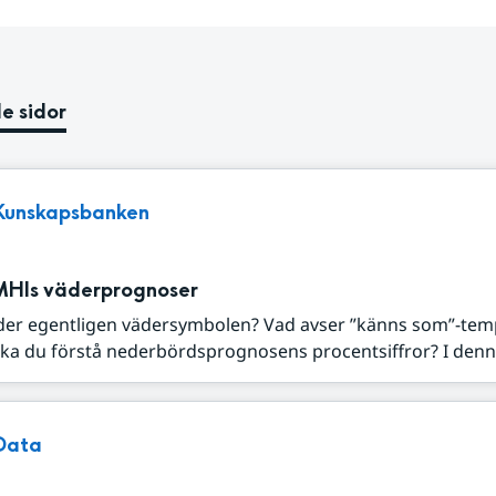
e sidor
Kunskapsbanken
MHIs väderprognoser
der egentligen vädersymbolen? Vad avser ”känns som”-tem
ka du förstå nederbördsprognosens procentsiffror? I denna
Data