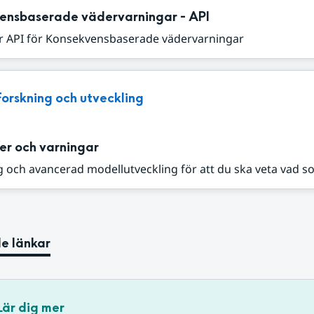
ensbaserade vädervarningar - API
r API för Konsekvensbaserade vädervarningar
Forskning och utveckling
er och varningar
 och avancerad modellutveckling för att du ska veta vad s
e länkar
Lär dig mer