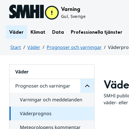
Hoppa till sidans innehåll
Varning
Gul, Sverige
Väder
Klimat
Data
Professionella tjänster
Start
Väder
Prognoser och varningar
Väderpr
varningar
och
Huvudinnehåll
Prognoser
för
Undersidor
Väder
Väde
Prognoser och varningar
SMHI public
Varningar och meddelanden
väder- eller
Väderprognos
Meteorologens kommentar