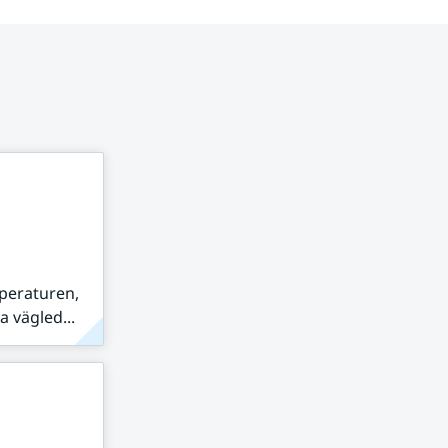
peraturen,
 vägled...