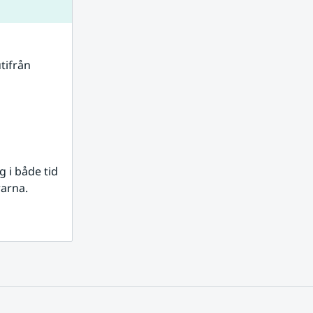
tifrån 
i både tid 
rarna.