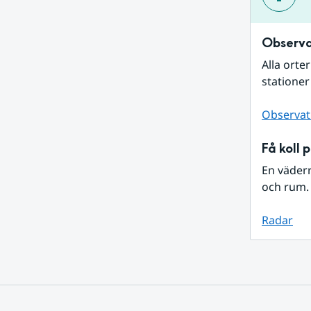
Observa
Alla orte
stationer
Observat
Få koll 
En väder
och rum. 
Radar