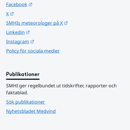
Länk till annan webbplats.
Facebook
Länk till annan webbplats.
X
Länk till annan webbplats.
SMHIs meteorologer på X
Länk till annan webbplats.
Linkedin
Länk till annan webbplats.
Instagram
Policy för sociala medier
Publikationer
SMHI ger regelbundet ut tidskrifter, rapporter och 
faktablad.
Sök publikationer
Nyhetsbladet Medvind