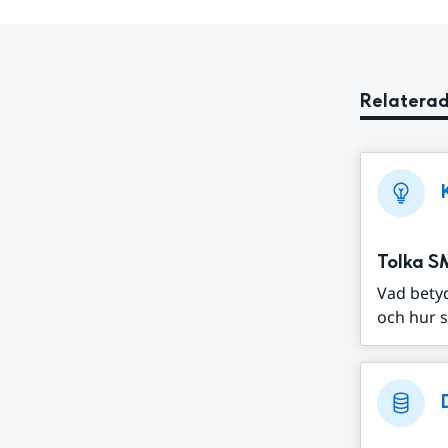
Relaterad
Tolka S
Vad bety
och hur s