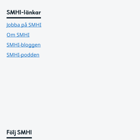
SMHI-länkar
Jobba på SMHI
Om SMHI
SMHI-bloggen
SMHI-podden
Följ SMHI