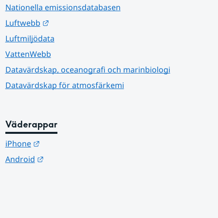
Nationella emissionsdatabasen
Länk till annan webbplats.
Luftwebb
Luftmiljödata
VattenWebb
Datavärdskap, oceanografi och marinbiologi
Datavärdskap för atmosfärkemi
Väderappar
Länk till annan webbplats.
iPhone
Länk till annan webbplats.
Android