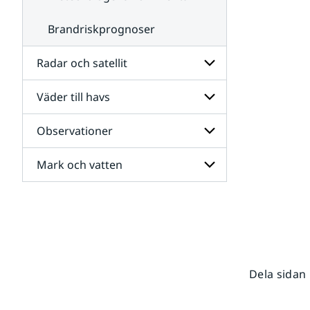
Brandriskprognoser
Radar och satellit
Väder till havs
Undersidor
för
Radar
Observationer
Undersidor
och
för
satellit
Väder
Mark och vatten
Undersidor
till
för
havs
Observationer
Undersidor
för
Mark
och
vatten
Dela sidan