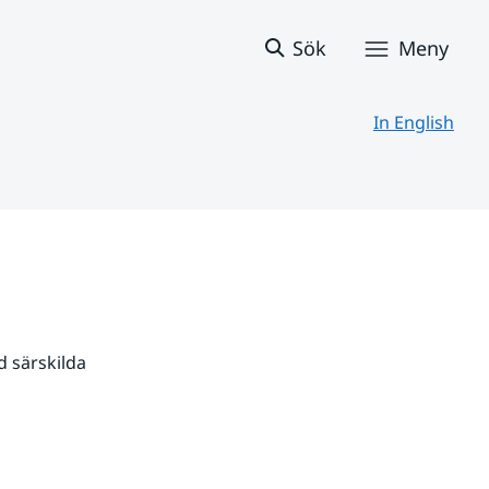
Sök
Meny
In English
 särskilda 