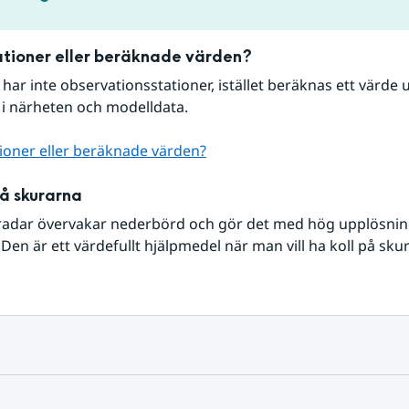
tioner eller beräknade värden?
r har inte observationsstationer, istället beräknas ett värde u
 i närheten och modelldata.
ioner eller beräknade värden?
på skurarna
radar övervakar nederbörd och gör det med hög upplösning 
Den är ett värdefullt hjälpmedel när man vill ha koll på sku