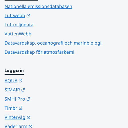
Nationella emissionsdatabasen
Länk till annan webbplats.
Luftwebb
Luftmiljödata
VattenWebb
Datavärdskap, oceanografi och marinbiologi
Datavärdskap för atmosfärkemi
Logga in
Länk till annan webbplats.
AQUA
Länk till annan webbplats.
SIMAIR
Länk till annan webbplats.
SMHI Pro
Länk till annan webbplats.
Timbr
Länk till annan webbplats.
Vinterväg
Länk till annan webbplats.
Väderlarm