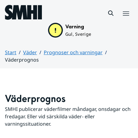
Hoppa till sidans innehåll
Meny
Varning
Gul, Sverige
Start
Väder
Prognoser och varningar
Väderprognos
Huvudinnehåll
Väderprognos
SMHI publicerar väderfilmer måndagar, onsdagar och 
fredagar. Eller vid särskilda väder- eller 
varningssituationer.