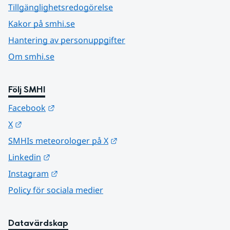
Tillgänglighetsredogörelse
Kakor på smhi.se
Hantering av personuppgifter
Om smhi.se
Följ SMHI
Länk till annan webbplats.
Facebook
Länk till annan webbplats.
X
Länk till annan webbplats.
SMHIs meteorologer på X
Länk till annan webbplats.
Linkedin
Länk till annan webbplats.
Instagram
Policy för sociala medier
Datavärdskap