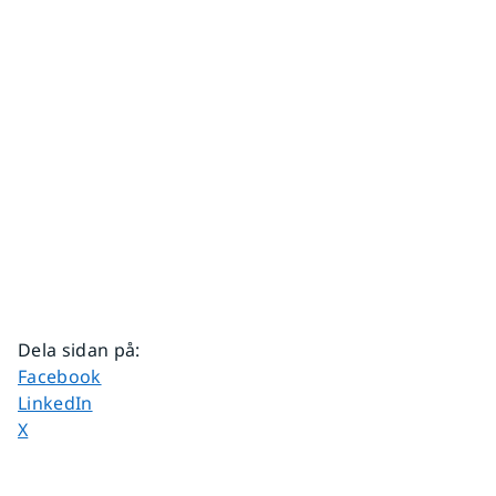
Dela sidan på
:
Dela sidan på
Facebook
Dela sidan på
LinkedIn
Dela sidan på
X