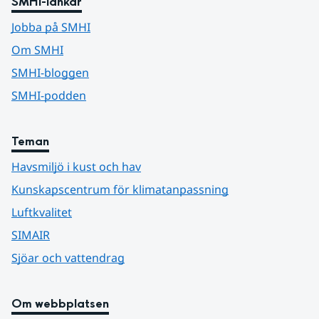
SMHI-länkar
Jobba på SMHI
Om SMHI
SMHI-bloggen
SMHI-podden
Teman
Havsmiljö i kust och hav
Kunskapscentrum för klimatanpassning
Luftkvalitet
SIMAIR
Sjöar och vattendrag
Om webbplatsen