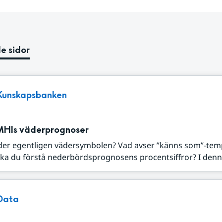
e sidor
Kunskapsbanken
MHIs väderprognoser
der egentligen vädersymbolen? Vad avser ”känns som”-tem
ka du förstå nederbördsprognosens procentsiffror? I denna
Data