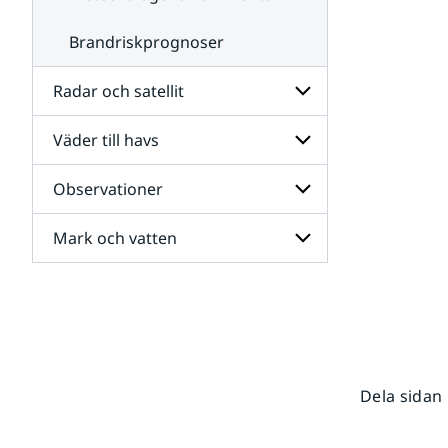
Brandriskprognoser
Radar och satellit
Väder till havs
Undersidor
för
Radar
Observationer
Undersidor
och
för
satellit
Väder
Mark och vatten
Undersidor
till
för
havs
Observationer
Undersidor
för
Mark
och
vatten
Dela sidan