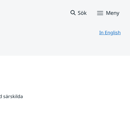
Sök
Meny
In English
 särskilda 