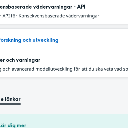
ensbaserade vädervarningar - API
r API för Konsekvensbaserade vädervarningar
Forskning och utveckling
er och varningar
 och avancerad modellutveckling för att du ska veta vad s
e länkar
Lär dig mer