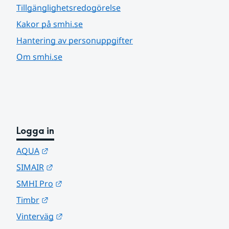
Tillgänglighetsredogörelse
Kakor på smhi.se
Hantering av personuppgifter
Om smhi.se
Logga in
Länk till annan webbplats.
AQUA
Länk till annan webbplats.
SIMAIR
Länk till annan webbplats.
SMHI Pro
Länk till annan webbplats.
Timbr
Länk till annan webbplats.
Vinterväg