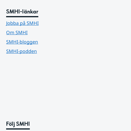
SMHI-länkar
Jobba på SMHI
Om SMHI
SMHI-bloggen
SMHI-podden
Följ SMHI