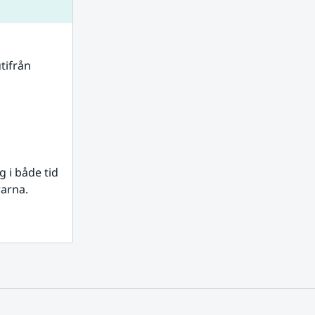
tifrån 
i både tid 
rarna.