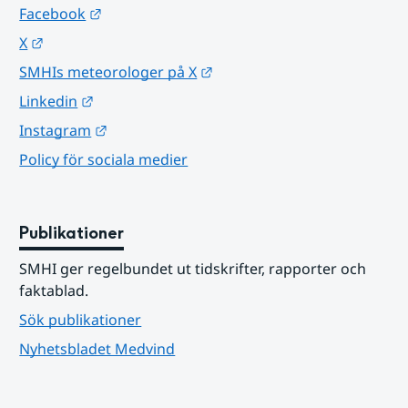
Länk till annan webbplats.
Facebook
Länk till annan webbplats.
X
Länk till annan webbplats.
SMHIs meteorologer på X
Länk till annan webbplats.
Linkedin
Länk till annan webbplats.
Instagram
Policy för sociala medier
Publikationer
SMHI ger regelbundet ut tidskrifter, rapporter och 
faktablad.
Sök publikationer
Nyhetsbladet Medvind