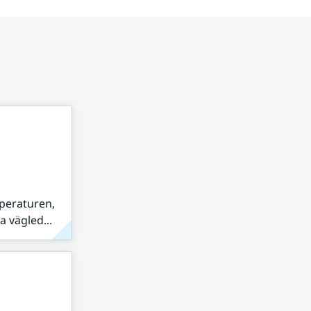
peraturen,
 vägled...