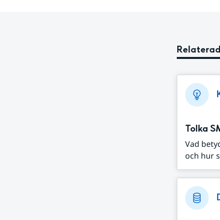
Relaterad
Tolka S
Vad bety
och hur s