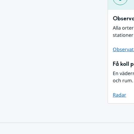
Observa
Alla orte
stationer
Observat
Få koll 
En väder
och rum. 
Radar