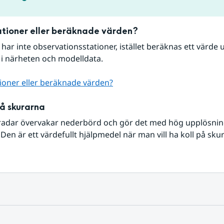
tioner eller beräknade värden?
r har inte observationsstationer, istället beräknas ett värde u
 i närheten och modelldata.
ioner eller beräknade värden?
på skurarna
radar övervakar nederbörd och gör det med hög upplösning 
Den är ett värdefullt hjälpmedel när man vill ha koll på sku