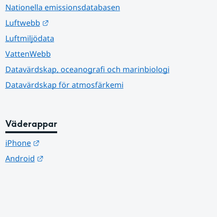
Nationella emissionsdatabasen
Länk till annan webbplats.
Luftwebb
Luftmiljödata
VattenWebb
Datavärdskap, oceanografi och marinbiologi
Datavärdskap för atmosfärkemi
Väderappar
Länk till annan webbplats.
iPhone
Länk till annan webbplats.
Android