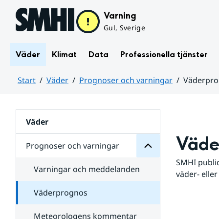
Hoppa till sidans innehåll
Varning
Gul, Sverige
Väder
Klimat
Data
Professionella tjänster
Start
Väder
Prognoser och varningar
Väderpr
varningar
och
Huvudinnehåll
Prognoser
för
Undersidor
Väder
Väde
Prognoser och varningar
SMHI public
Varningar och meddelanden
väder- eller
Väderprognos
Meteorologens kommentar